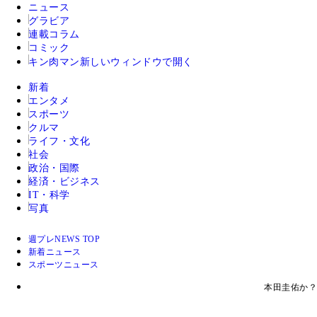
ニュース
グラビア
連載コラム
コミック
キン肉マン
新しいウィンドウで開く
新着
エンタメ
スポーツ
クルマ
ライフ・文化
社会
政治・国際
経済・ビジネス
IT・科学
写真
週プレNEWS TOP
新着ニュース
スポーツニュース
本田圭佑か？