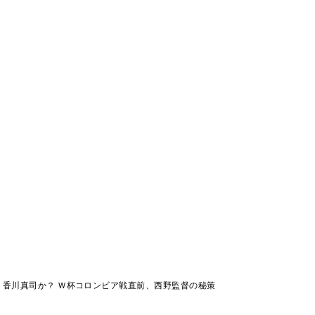
 香川真司か？ Ｗ杯コロンビア戦直前、西野監督の秘策