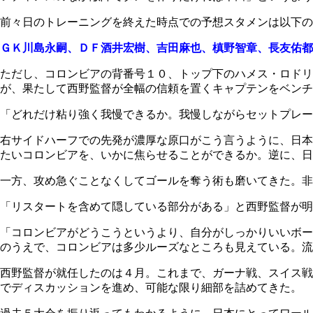
前々日のトレーニングを終えた時点での予想スタメンは以下の
ＧＫ川島永嗣、ＤＦ酒井宏樹、吉田麻也、槙野智章、長友佑都
ただし、コロンビアの背番号１０、トップ下のハメス・ロドリ
が、果たして西野監督が全幅の信頼を置くキャプテンをベンチ
「どれだけ粘り強く我慢できるか。我慢しながらセットプレー
右サイドハーフでの先発が濃厚な原口がこう言うように、日本
たいコロンビアを、いかに焦らせることができるか。逆に、日
一方、攻め急ぐことなくしてゴールを奪う術も磨いてきた。非
「リスタートを含めて隠している部分がある」と西野監督が明
「コロンビアがどうこうというより、自分がしっかりいいボー
のうえで、コロンビアは多少ルーズなところも見えている。流
西野監督が就任したのは４月。これまで、ガーナ戦、スイス戦
でディスカッションを進め、可能な限り細部を詰めてきた。