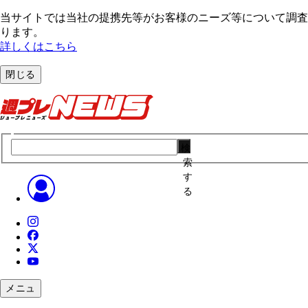
当サイトでは当社の提携先等がお客様のニーズ等について調査・
ります。
詳しくはこちら
閉じる
検
索
す
る
メニュ