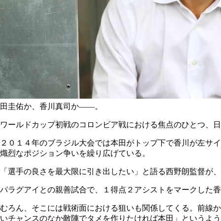
田圭佑か、香川真司か――。
ワールドカップ初戦のコロンビア戦における焦点のひとつ、日
２０１４年のブラジル大会では本田がトップ下で香川が左サイ
熾烈なポジション争いを繰り広げている。
「選手の良さを最大限に引き出したい」と語る西野朗監督が、
パラグアイとの親善試合で、１得点２アシストをマークした香
むろん、そこには戦術面における狙いも関係してくる。前線か
いチャンスのなか敵陣でタメを作りたければ本田」というよう