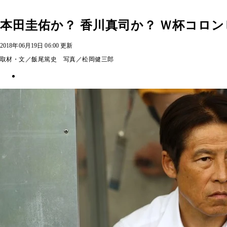
本田圭佑か？ 香川真司か？ Ｗ杯コロ
2018年06月19日 06:00 更新
取材・文／飯尾篤史 写真／松岡健三郎