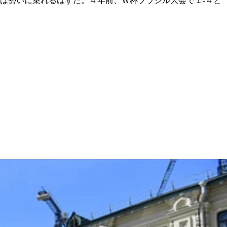
は勢いに乗れるはずだ。４年前、Ｗ杯ブラジル大会で１‐４と