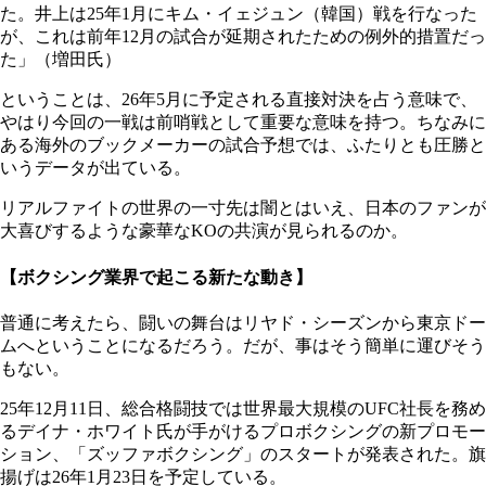
た。井上は25年1月にキム・イェジュン（韓国）戦を行なった
が、これは前年12月の試合が延期されたための例外的措置だっ
た」（増田氏）
ということは、26年5月に予定される直接対決を占う意味で、
やはり今回の一戦は前哨戦として重要な意味を持つ。ちなみに
ある海外のブックメーカーの試合予想では、ふたりとも圧勝と
いうデータが出ている。
リアルファイトの世界の一寸先は闇とはいえ、日本のファンが
大喜びするような豪華なKOの共演が見られるのか。
【ボクシング業界で起こる新たな動き】
普通に考えたら、闘いの舞台はリヤド・シーズンから東京ドー
ムへということになるだろう。だが、事はそう簡単に運びそう
もない。
25年12月11日、総合格闘技では世界最大規模のUFC社長を務め
るデイナ・ホワイト氏が手がけるプロボクシングの新プロモー
ション、「ズッファボクシング」のスタートが発表された。旗
揚げは26年1月23日を予定している。