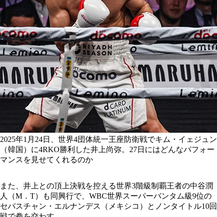
2025年1月24日、世界4団体統一王座防衛戦でキム・イェジュン
（韓国）に4RKO勝利した井上尚弥。27日にはどんなパフォー
マンスを見せてくれるのか
また、井上との頂上決戦を控える世界3階級制覇王者の中谷潤
人（M．T）も同興行で、WBC世界スーパーバンタム級9位の
セバスチャン・エルナンデス（メキシコ）とノンタイトル10回
戦で拳を交わす。