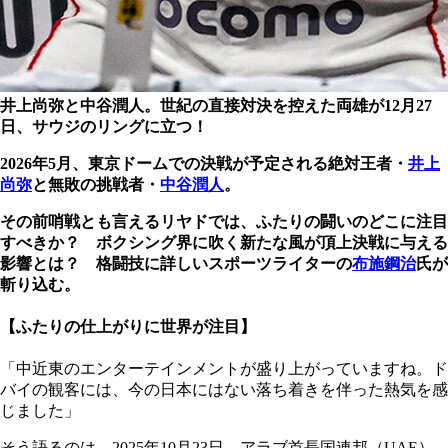
井上尚弥と中谷潤人。世紀の直接対決を控えた両雄が12月27
日、サウジのリングに立つ！
2026年5月、東京ドームでの決戦が予定される絶対王者・
井上
尚弥
と無敗の挑戦者・
中谷潤人
。
その前哨戦とも言えるリヤドでは、ふたりの闘いのどこに注目
すべきか？ ボクシング界に吹く新たな風が頂上決戦に与える
影響とは？ 格闘技に詳しいスポーツライターの
布施鋼治
氏が
斬り込む。
【ふたりの仕上がりに世界が注目】
「中近東のエンターテインメントが盛り上がっていますね。ド
バイの観客には、今の日本にはない落ち着きを伴った熱気を感
じました」
そう語るのは、2025年10月23日、アラブ首長国連邦（UAE）