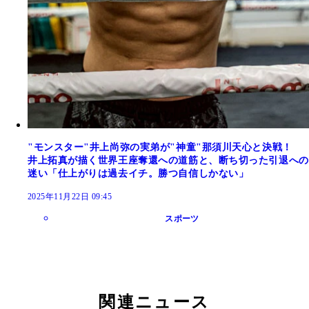
"モンスター"井上尚弥の実弟が"神童"那須川天心と決戦！
井上拓真が描く世界王座奪還への道筋と、断ち切った引退への
迷い「仕上がりは過去イチ。勝つ自信しかない」
2025年11月22日 09:45
スポーツ
関連ニュース