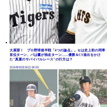
大展望！ プロ野球後半戦「4つの論点」。セは史上初の同率
首位ターン、パは鷹が独走ターン......優勝＆CS進出をかけ
た"真夏のサバイバルレース"の行方は？
2026年08月06日 06:00