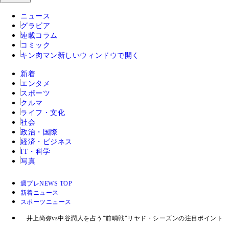
ニュース
グラビア
連載コラム
コミック
キン肉マン
新しいウィンドウで開く
新着
エンタメ
スポーツ
クルマ
ライフ・文化
社会
政治・国際
経済・ビジネス
IT・科学
写真
週プレNEWS TOP
新着ニュース
スポーツニュース
井上尚弥vs中谷潤人を占う"前哨戦"リヤド・シーズンの注目ポイント