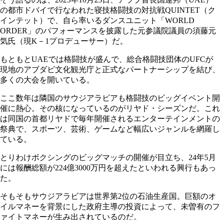
の都市ドバイで行なわれた寝技格闘技の対抗戦QUINTET（ク
インテット）で、自ら率いるダンスユニット「WORLD
ORDER」のパフォーマンスを披露した元参議院議員の須藤元
気氏（現K－1プロデューサー）だ。
もともとUAEでは格闘技が盛んで、総合格闘技団体のUFCが
現地のアブダビ文化観光庁と正式なパートナーシップを結び、
多くの大会を開いている。
ここ数年は隣国のサウジアラビアも格闘技のビッグイベント開
催に熱心。その核になっているのがリヤド・シーズンだ。これ
は同国の首都リヤドで毎年開催されるエンターテインメントの
祭典で、スポーツ、芸術、ゲームなど幅広いジャンルを網羅し
ている。
とりわけボクシングのビッグマッチの開催が目立ち、24年5月
には報酬総額が224億3000万円を超えたといわれる興行もあっ
た。
そもそもサウジアラビアは世界第2位の石油生産国。巨額のオ
イルマネーを背景にした政府主導の投資によって、未曽有のフ
ァイトマネーが生み出されているのだ。