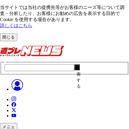
当サイトでは当社の提携先等がお客様のニーズ等について調
査・分析したり、お客様にお勧めの広告を表⽰する⽬的で
Cookie を使⽤する場合があります。
詳しくはこちら
閉じる
検
索
す
る
メニュ