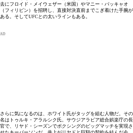
去にフロイド・メイウェザー（米国）やマニー・パッキャオ
（フィリピン）を招聘し、直接対決直前までこぎ着けた手腕が
ある。そしてUFCとの太いラインもある。
さらに気になるのは、ホワイト氏がタッグを組む人物だ。その
名はトゥルキ・アラルシク氏。サウジアラビア総合娯楽庁の長
官で、リヤド・シーズンでボクシングのビッグマッチを実現さ
せたキーパーソンだ。井上がリヤドと巨額の契約を結んだ今、