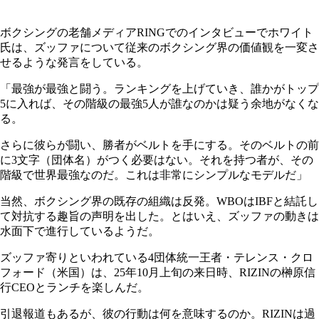
ボクシングの老舗メディアRINGでのインタビューでホワイト
氏は、ズッファについて従来のボクシング界の価値観を一変さ
せるような発言をしている。
「最強が最強と闘う。ランキングを上げていき、誰かがトップ
5に入れば、その階級の最強5人が誰なのかは疑う余地がなくな
る。
さらに彼らが闘い、勝者がベルトを手にする。そのベルトの前
に3文字（団体名）がつく必要はない。それを持つ者が、その
階級で世界最強なのだ。これは非常にシンプルなモデルだ」
当然、ボクシング界の既存の組織は反発。WBOはIBFと結託し
て対抗する趣旨の声明を出した。とはいえ、ズッファの動きは
水面下で進行しているようだ。
ズッファ寄りといわれている4団体統一王者・テレンス・クロ
フォード（米国）は、25年10月上旬の来日時、RIZINの榊原信
行CEOとランチを楽しんだ。
引退報道もあるが、彼の行動は何を意味するのか。RIZINは過