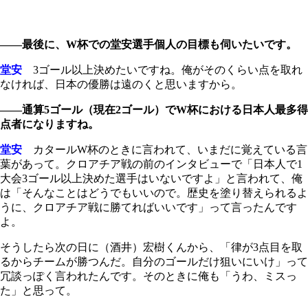
――最後に、W杯での堂安選手個人の目標も伺いたいです。
堂安
3ゴール以上決めたいですね。俺がそのくらい点を取れ
なければ、日本の優勝は遠のくと思いますから。
――通算5ゴール（現在2ゴール）でW杯における日本人最多得
点者になりますね。
堂安
カタールW杯のときに言われて、いまだに覚えている言
葉があって。クロアチア戦の前のインタビューで「日本人で1
大会3ゴール以上決めた選手はいないですよ」と言われて、俺
は「そんなことはどうでもいいので。歴史を塗り替えられるよ
うに、クロアチア戦に勝てればいいです」って言ったんです
よ。
そうしたら次の日に（酒井）宏樹くんから、「律が3点目を取
るからチームが勝つんだ。自分のゴールだけ狙いにいけ」って
冗談っぽく言われたんです。そのときに俺も「うわ、ミスっ
た」と思って。