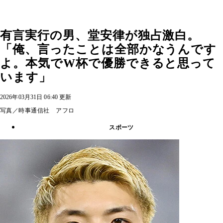
有言実行の男、堂安律が独占激白。
「俺、言ったことは全部かなうんです
よ。本気でW杯で優勝できると思って
います」
2026年03月31日 06:40 更新
写真／時事通信社 アフロ
スポーツ