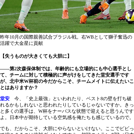
昨年10月の国際親善試合ブラジル戦。右WBとして獅子奮迅の
活躍で大金星に貢献
【失うものが大きくても大胆に】
――第2次森保体制では、年齢的にも立場的にも中心選手とし
て、チームに対して積極的に声がけをしてきた堂安選手です
が、北中米W杯前の今だからこそ、チームメイトに伝えたいこ
とはありますか？
堂安
今、「史上最強」といわれたり、ベスト8の壁を打ち破
れるかもしれないと思われたりしているじゃないですか。きっ
と多くの選手は、W杯をナーバスな状態で迎えると思うんです
よ。日本中が期待している空気感を俺たちも感じているので。
でも、だからこそ、大胆にやらないといけない。ここでビビっ