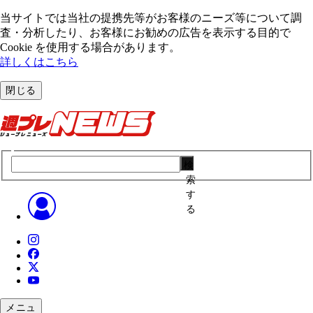
当サイトでは当社の提携先等がお客様のニーズ等について調
査・分析したり、お客様にお勧めの広告を表⽰する⽬的で
Cookie を使⽤する場合があります。
詳しくはこちら
閉じる
検
索
す
る
メニュ