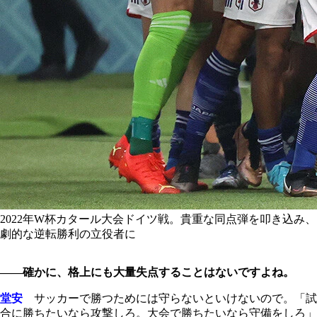
2022年W杯カタール大会ドイツ戦。貴重な同点弾を叩き込み、
劇的な逆転勝利の立役者に
――確かに、格上にも大量失点することはないですよね。
堂安
サッカーで勝つためには守らないといけないので。「試
合に勝ちたいなら攻撃しろ。大会で勝ちたいなら守備をしろ」