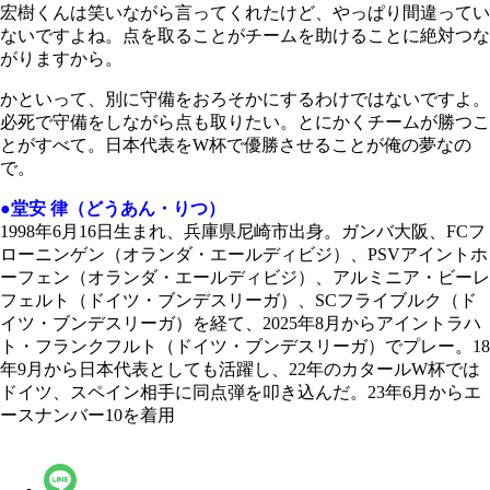
宏樹くんは笑いながら言ってくれたけど、やっぱり間違ってい
ないですよね。点を取ることがチームを助けることに絶対つな
がりますから。
かといって、別に守備をおろそかにするわけではないですよ。
必死で守備をしながら点も取りたい。とにかくチームが勝つこ
とがすべて。日本代表をW杯で優勝させることが俺の夢なの
で。
●堂安 律（どうあん・りつ）
1998年6月16日生まれ、兵庫県尼崎市出身。ガンバ大阪、FCフ
ローニンゲン（オランダ・エールディビジ）、PSVアイントホ
ーフェン（オランダ・エールディビジ）、アルミニア・ビーレ
フェルト（ドイツ・ブンデスリーガ）、SCフライブルク（ド
イツ・ブンデスリーガ）を経て、2025年8月からアイントラハ
ト・フランクフルト（ドイツ・ブンデスリーガ）でプレー。18
年9月から日本代表としても活躍し、22年のカタールW杯では
ドイツ、スペイン相手に同点弾を叩き込んだ。23年6月からエ
ースナンバー10を着用