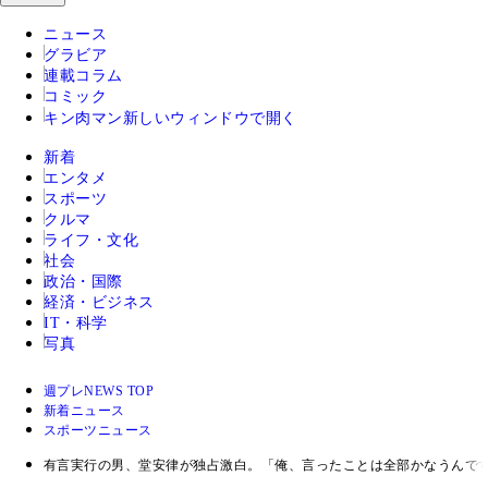
ニュース
グラビア
連載コラム
コミック
キン肉マン
新しいウィンドウで開く
新着
エンタメ
スポーツ
クルマ
ライフ・文化
社会
政治・国際
経済・ビジネス
IT・科学
写真
週プレNEWS TOP
新着ニュース
スポーツニュース
有言実行の男、堂安律が独占激白。「俺、言ったことは全部かなうんで