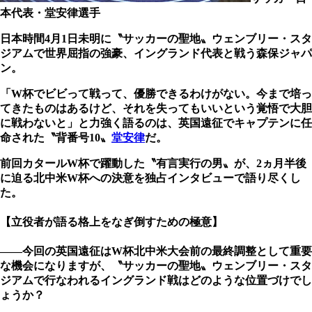
本代表・堂安律選手
日本時間4月1日未明に〝サッカーの聖地〟ウェンブリー・スタ
ジアムで世界屈指の強豪、イングランド代表と戦う森保ジャパ
ン。
「W杯でビビって戦って、優勝できるわけがない。今まで培っ
てきたものはあるけど、それを失ってもいいという覚悟で大胆
に戦わないと」と力強く語るのは、英国遠征でキャプテンに任
命された〝背番号10〟
堂安律
だ。
前回カタールW杯で躍動した〝有言実行の男〟が、2ヵ月半後
に迫る北中米W杯への決意を独占インタビューで語り尽くし
た。
【立役者が語る格上をなぎ倒すための極意】
――今回の英国遠征はW杯北中米大会前の最終調整として重要
な機会になりますが、〝サッカーの聖地〟ウェンブリー・スタ
ジアムで行なわれるイングランド戦はどのような位置づけでし
ょうか？