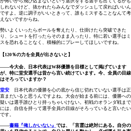
が怖いから飛び込まないという選択をする選手も出てくるかも
しれないけど、抜かれたらみんなでダッシュして戻ればいいん
ですよ。逆に調子がいいときって、誰もミスすることなんて考
えないですからね。
勢いよくいったらボールを奪えたり、仕掛けたら突破できた
り、シュートを打ったらそのまま入ったり。特に若い選手はミ
スを恐れることなく、積極的にプレーしてほしいですね。
【120％の力を全員が出さないと】
――今大会、日本代表はW杯優勝を目標として掲げています
が、特に堂安選手は昔から言い続けています。今、全員の目線
はそろっていますか？
堂安
日本代表の優勝を心の底から信じ切れていない選手は正
直まだいると思うんですよね。大会が始まる前には、優勝への
疑いは選手誰ひとり持っちゃいけない。初戦のオランダ戦まで
には、自信を持って選手全員の目線がそろっていると言いたい
です。
――
書籍『俺しかいない』
では、「言霊は絶対にある。自分の