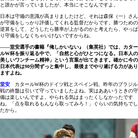
と誰かが言っていましたが、本当にそこなんですよ。
日本は守備の意識が高まりましたけど、それは森保（一）さん
が守備をしっかり評価してくれる監督だからです。勝つための
逆算をして、どうしたら勝率が上がるのかと考えたら、やっぱ
り守備をしなくちゃいけないですからね。
――堂安選手の書籍『俺しかいない』（集英社）では、カター
ルW杯を振り返る中で、「自然と心がひとつになる。日本人の
美しいワンチーム精神」という言葉が出てきます。確かに今の
日本代表は90分間ずっと集中し、最後までやり遂げる力があり
ますよね。
堂安
カタールW杯のドイツ戦とスペイン戦、昨年のブラジル
戦の終盤は引いて守っていましたよね。実はああいうときの守
備は楽しいんですよ。やられる気はまったくしなかったです
ね。「点を取れるもんなら取ってみろ！」ぐらいの気持ちでし
たから。