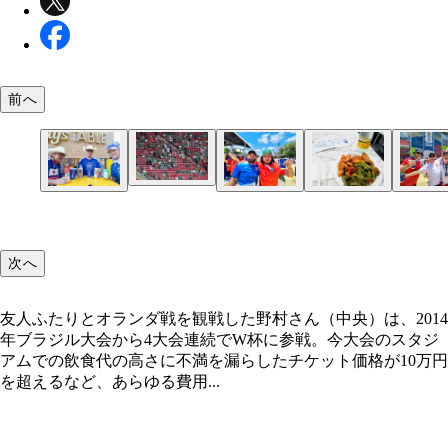
前へ
11日に行なわれた韓国対チェコ戦で、試合開始間
かかわらず空席が目立つ観客席の様子（写真／時事
友人ふたりとオランダ戦を観戦した野村さん（中央
筆者がメキシコシティでの開幕戦の際にメディアセ
開催国のメキシコ人サポーターからも、高額すぎる
左からケビン、スチュアート、ボーと並ぶ、イング
社）
次へ
は、2014年ブラジル大会から4大会連続でW杯に参
ーで食べたチキンプレートと炭酸水は、19.74ドル
にうんざりとの声が噴出した
ド人サポーターの3人。アメリカ国内の交通機関の
大会のスタジアムでの飲食代の高さに不満を漏らし
3158円）だった
で、出費が大きくかさんだという
友人ふたりとオランダ戦を観戦した野村さん（中央）は、2014
年ブラジル大会から4大会連続でW杯に参戦。今大会のスタジ
アムでの飲食代の高さに不満を漏らしたチケット価格が10万円
を超えるなど、あらゆる費用...