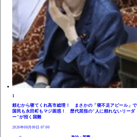
1
頼むから寝てくれ高市総理！ まさかの「寝不足アピール」で
国民も永田町もマジ困惑！ 歴代屈指の"人に頼れないリーダ
ー"が招く国難
2026年08月09日 07:00