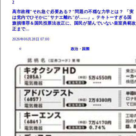
2
高市政権"それ急ぐ必要ある？"問題の不穏な力学とは？ 「実
は党内でひそかに"サナエ離れ"が......」。テキトーすぎる国
旗損壊罪＆国民投票法改正に、国民が望んでいない皇室典範改
正まで...
2026年06月28日 07:00
政治・国際