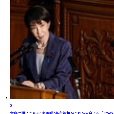
5
官邸に閉じこもる"卑弥呼"高市首相がこれから迎える「3つの