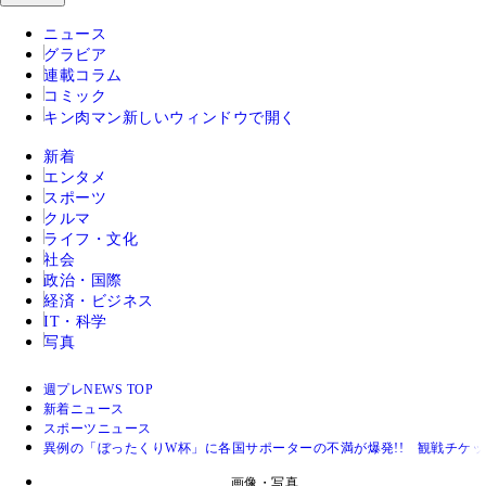
ニュース
グラビア
連載コラム
コミック
キン肉マン
新しいウィンドウで開く
新着
エンタメ
スポーツ
クルマ
ライフ・文化
社会
政治・国際
経済・ビジネス
IT・科学
写真
週プレNEWS TOP
新着ニュース
スポーツニュース
異例の「ぼったくりW杯」に各国サポーターの不満が爆発!! 観戦チケ
画像・写真