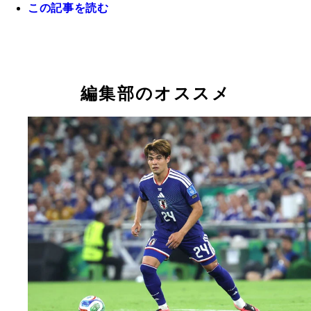
この記事を読む
アルゼンチン人記者のエミリオ・フェデリコ・イェ
英紙『デイリー・テレグラフ』のマシュー・ロウ記
ダラス近郊フォートワースの地元紙『フォートワー
チ氏
スター・テレグラム』のチャールズ・バガリー記者
編集部のオススメ