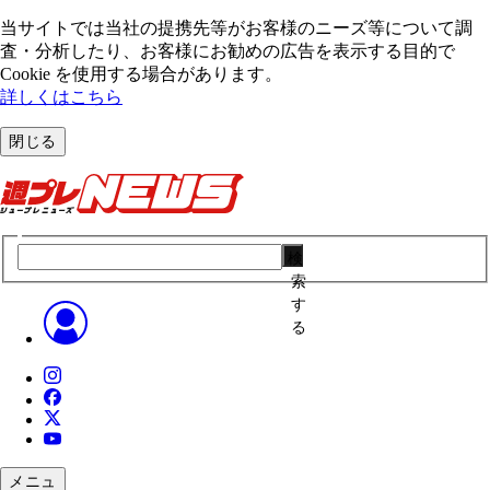
当サイトでは当社の提携先等がお客様のニーズ等について調
査・分析したり、お客様にお勧めの広告を表⽰する⽬的で
Cookie を使⽤する場合があります。
詳しくはこちら
閉じる
検
索
す
る
メニュ