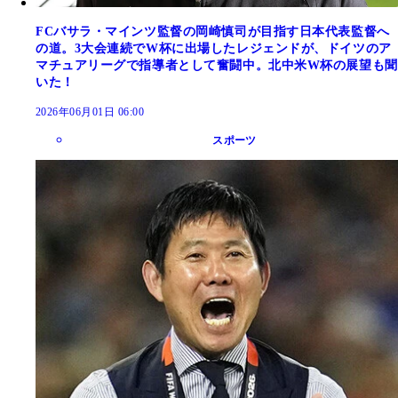
FCバサラ・マインツ監督の岡崎慎司が目指す日本代表監督へ
の道。3大会連続でW杯に出場したレジェンドが、ドイツのア
マチュアリーグで指導者として奮闘中。北中米W杯の展望も聞
いた！
2026年06月01日 06:00
スポーツ