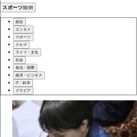
スポーツ
開/閉
総合
エンタメ
スポーツ
クルマ
ライフ・文化
社会
政治・国際
経済・ビジネス
IT・科学
グラビア