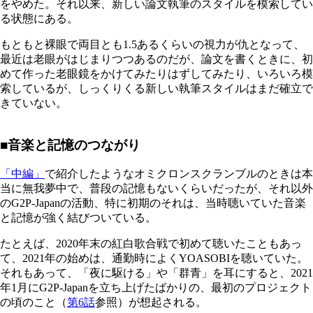
をやめた。それ以来、新しい論文執筆のスタイルを模索してい
る状態にある。
もともと裸眼で両目とも1.5あるくらいの視力が仇となって、
最近は老眼がはじまりつつあるのだが、論文を書くときに、初
めて作った老眼鏡をかけてみたりはずしてみたり、いろいろ模
索しているが、しっくりくる新しい執筆スタイルはまだ確立で
きていない。
■音楽と記憶のつながり
「中編」
で紹介したようなオミクロンスクランブルのときは本
当に無我夢中で、普段の記憶もないくらいだったが、それ以外
のG2P-Japanの活動、特に初期のそれは、当時聴いていた音楽
と記憶が強く結びついている。
たとえば、2020年末の紅白歌合戦で初めて聴いたこともあっ
て、2021年の始めは、通勤時によくYOASOBIを聴いていた。
それもあって、「夜に駆ける」や「群青」を耳にすると、2021
年1月にG2P-Japanを立ち上げたばかりの、最初のプロジェクト
の頃のこと（
第6話
参照）が想起される。