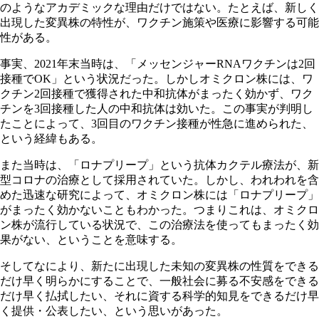
のようなアカデミックな理由だけではない。たとえば、新しく
出現した変異株の特性が、ワクチン施策や医療に影響する可能
性がある。
事実、2021年末当時は、「メッセンジャーRNAワクチンは2回
接種でOK」という状況だった。しかしオミクロン株には、ワ
クチン2回接種で獲得された中和抗体がまったく効かず、ワク
チンを3回接種した人の中和抗体は効いた。この事実が判明し
たことによって、3回目のワクチン接種が性急に進められた、
という経緯もある。
また当時は、「ロナプリープ」という抗体カクテル療法が、新
型コロナの治療として採用されていた。しかし、われわれを含
めた迅速な研究によって、オミクロン株には「ロナプリープ」
がまったく効かないこともわかった。つまりこれは、オミクロ
ン株が流行している状況で、この治療法を使ってもまったく効
果がない、ということを意味する。
そしてなにより、新たに出現した未知の変異株の性質をできる
だけ早く明らかにすることで、一般社会に募る不安感をできる
だけ早く払拭したい、それに資する科学的知見をできるだけ早
く提供・公表したい、という思いがあった。