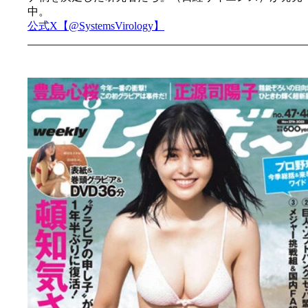
中。
公式X【@SystemsVirology】