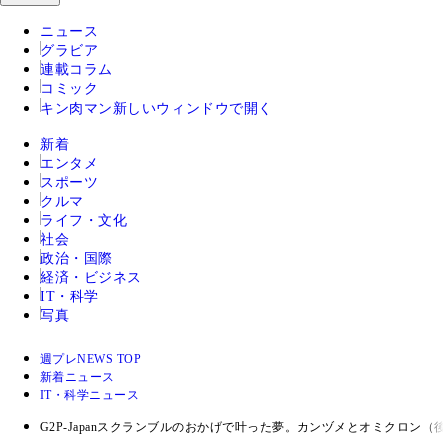
ニュース
グラビア
連載コラム
コミック
キン肉マン
新しいウィンドウで開く
新着
エンタメ
スポーツ
クルマ
ライフ・文化
社会
政治・国際
経済・ビジネス
IT・科学
写真
週プレNEWS TOP
新着ニュース
IT・科学ニュース
G2P-Japanスクランブルのおかげで叶った夢。カンヅメとオミクロン