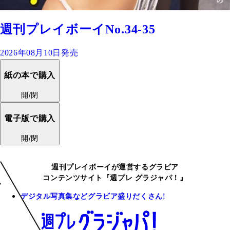
週刊プレイボーイNo.34-35
2026年08月10日発売
紙の本で購入
開/閉
電子版で購入
開/閉
週刊プレイボーイが運営するグラビア
コンテンツサイト『週プレ グラジャパ！』
デジタル写真集などグラビア盛りだくさん!