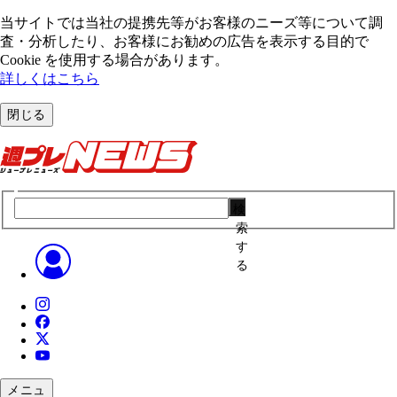
当サイトでは当社の提携先等がお客様のニーズ等について調
査・分析したり、お客様にお勧めの広告を表⽰する⽬的で
Cookie を使⽤する場合があります。
詳しくはこちら
閉じる
検
索
す
る
メニュ