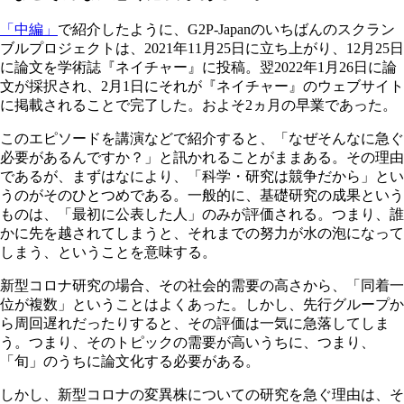
「中編」
で紹介したように、G2P-Japanのいちばんのスクラン
ブルプロジェクトは、2021年11月25日に立ち上がり、12月25日
に論文を学術誌『ネイチャー』に投稿。翌2022年1月26日に論
文が採択され、2月1日にそれが『ネイチャー』のウェブサイト
に掲載されることで完了した。およそ2ヵ月の早業であった。
このエピソードを講演などで紹介すると、「なぜそんなに急ぐ
必要があるんですか？」と訊かれることがままある。その理由
であるが、まずはなにより、「科学・研究は競争だから」とい
うのがそのひとつめである。一般的に、基礎研究の成果という
ものは、「最初に公表した人」のみが評価される。つまり、誰
かに先を越されてしまうと、それまでの努力が水の泡になって
しまう、ということを意味する。
新型コロナ研究の場合、その社会的需要の高さから、「同着一
位が複数」ということはよくあった。しかし、先行グループか
ら周回遅れだったりすると、その評価は一気に急落してしま
う。つまり、そのトピックの需要が高いうちに、つまり、
「旬」のうちに論文化する必要がある。
しかし、新型コロナの変異株についての研究を急ぐ理由は、そ