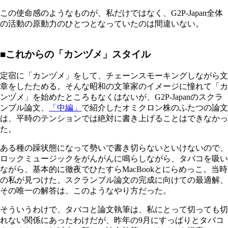
この使命感のようなものが、私だけではなく、G2P-Japan全体
の活動の原動力のひとつとなっていたのは間違いない。
■これからの「カンヅメ」スタイル
定宿に「カンヅメ」をして、チェーンスモーキングしながら文
章をしたためる。そんな昭和の文筆家のイメージに憧れて「カ
ンヅメ」を始めたところもなくはないが、G2P-Japanのスクラ
ンブル論文、
「中編」
で紹介したオミクロン株のふたつの論文
は、平時のテンションでは絶対に書き上げることはできなかっ
た。
ある種の躁状態になって勢いで書き切らないといけないので、
ロックミュージックをがんがんに鳴らしながら、タバコを吸い
ながら、基本的に徹夜でひたすらMacBookとにらめっこ。当時
の私が見つけた、スクランブル論文の完成に向けての最適解、
その唯一の解答は、このようなやり方だった。
そういうわけで、タバコと論文執筆は、私にとって切っても切
れない関係にあったわけだが、昨年の9月にすっぱりとタバコ