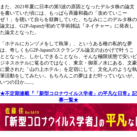
また、2021年夏に日本の第5波の原因となったデルタ株の論文
を書いていた頃には、もっぱら斉藤和義の「攻めていこー
ぜ！」を聴いて自らを鼓舞していた。ちなみにこのデルタ株の
論文は、G2P-Japanが初めて学術雑誌『ネイチャー』に発表し
た論文となった。
「ホテルにカンヅメをして執筆」、というある種の私的な夢
は、奇しくもG2P-Japanのスクランブル論文のおかげで叶うこ
ととなった。しかしできることなら、そんな極限状態で安いビ
ジネスホテルに篭るのではなく、東京・御茶ノ水にある、文豪
に愛された「山の上ホテル」を定宿にして、文化人のような執
筆活動をしてみたい。もちろんこの夢はまだ叶っていないが、
いつの日か......。
★不定期連載『「新型コロナウイルス学者」の平凡な日常』記
事一覧★