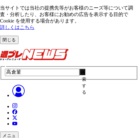
当サイトでは当社の提携先等がお客様のニーズ等について調
査・分析したり、お客様にお勧めの広告を表⽰する⽬的で
Cookie を使⽤する場合があります。
詳しくはこちら
閉じる
検
索
す
る
メニュ