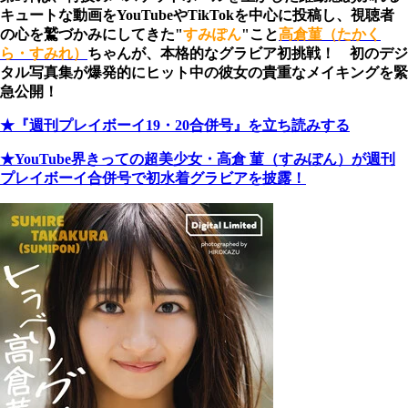
キュートな動画をYouTubeやTikTokを中心に投稿し、視聴者
の心を鷲づかみにしてきた"
すみぽん
"こと
高倉菫（たかく
ら・すみれ）
ちゃんが、本格的なグラビア初挑戦！ 初のデジ
タル写真集が爆発的にヒット中の彼女の貴重なメイキングを緊
急公開！
★『週刊プレイボーイ19・20合併号』を立ち読みする
★YouTube界きっての超美少女・高倉 菫（すみぽん）が週刊
プレイボーイ合併号で初水着グラビアを披露！