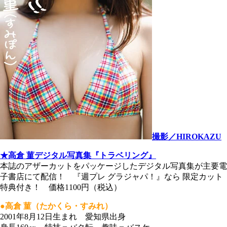
撮影／HIROKAZU
★高倉 菫デジタル写真集『トラベリング』
本誌のアザーカットをパッケージしたデジタル写真集が主要電
子書店にて配信！ 『週プレ グラジャパ！』なら 限定カット
特典付き！ 価格1100円（税込）
●高倉 菫（たかくら・すみれ）
2001年8月12日生まれ 愛知県出身