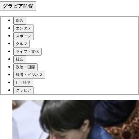
グラビア
開/閉
総合
エンタメ
スポーツ
クルマ
ライフ・文化
社会
政治・国際
経済・ビジネス
IT・科学
グラビア