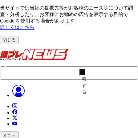
当サイトでは当社の提携先等がお客様のニーズ等について調
査・分析したり、お客様にお勧めの広告を表⽰する⽬的で
Cookie を使⽤する場合があります。
詳しくはこちら
閉じる
検
索
す
る
メニュ