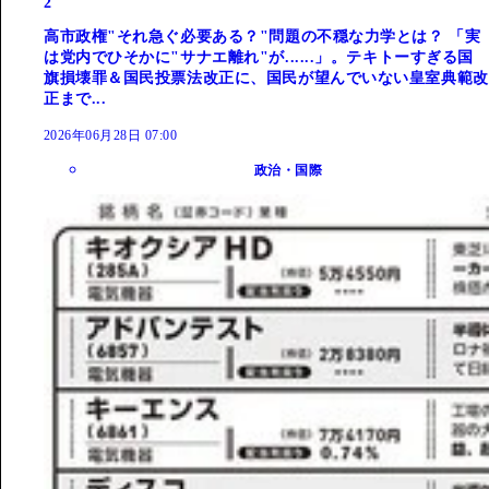
2
高市政権"それ急ぐ必要ある？"問題の不穏な力学とは？ 「実
は党内でひそかに"サナエ離れ"が......」。テキトーすぎる国
旗損壊罪＆国民投票法改正に、国民が望んでいない皇室典範改
正まで...
2026年06月28日 07:00
政治・国際