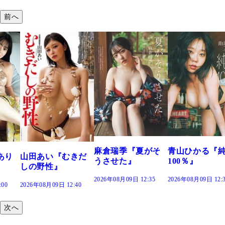
前へ
溝端 葵『もう
つの、あおい
で。』
2026年08月09日 12:
麻倉瑞季『夏がそ
青山ひかる『純度
きだ
うさせた』
100％』
2026年08月09日 12:35
2026年08月09日 12:30
:40
次へ