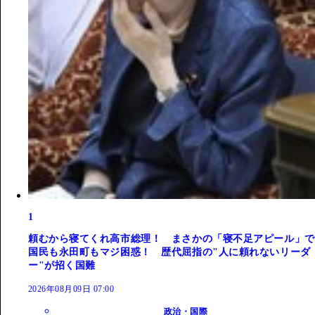
1
頼むから寝てくれ高市総理！ まさかの「寝不足アピール」で
国民も永田町もマジ困惑！ 歴代屈指の"人に頼れないリーダ
ー"が招く国難
2026年08月09日 07:00
政治・国際