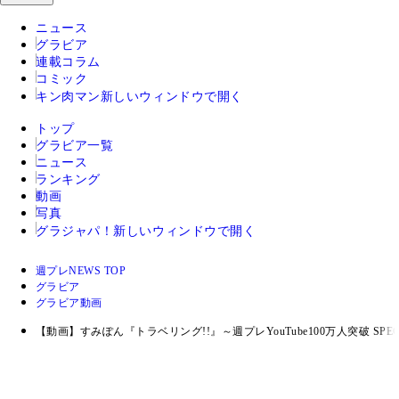
ニュース
グラビア
連載コラム
コミック
キン肉マン
新しいウィンドウで開く
トップ
グラビア一覧
ニュース
ランキング
動画
写真
グラジャパ！
新しいウィンドウで開く
週プレNEWS TOP
グラビア
グラビア動画
【動画】すみぽん『トラベリング!!』～週プレYouTube100万人突破 SPECIA