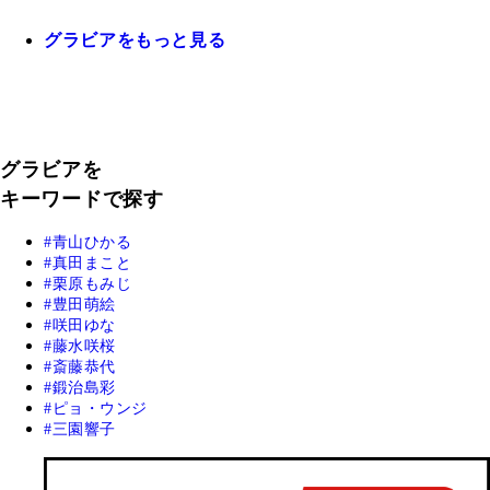
グラビアをもっと見る
グラビアを
キーワードで探す
青山ひかる
真田まこと
栗原もみじ
豊田萌絵
咲田ゆな
藤水咲桜
斎藤恭代
鍛治島彩
ピョ・ウンジ
三園響子