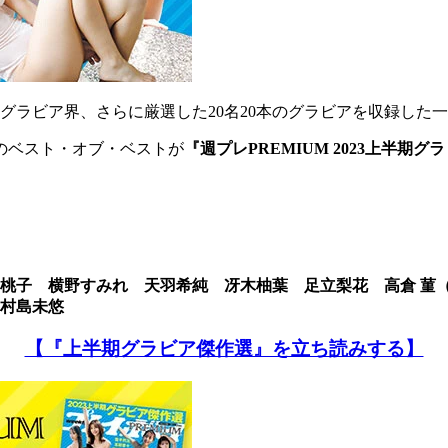
のグラビア界、さらに厳選した20名20本のグラビアを収録した
のベスト・オブ・ベストが
『週プレPREMIUM 2023上半期
桃子 横野すみれ 天羽希純 冴木柚葉 足立梨花 高倉 菫
村島未悠
【『上半期グラビア傑作選』を立ち読みする】