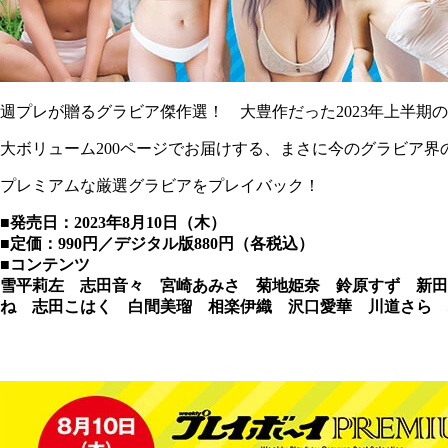
週プレが贈るグラビア傑作選！ 大豊作だった2023年上半期
大ボリューム200ページでお届けする、まさに今のグラビア界
プレミアムな厳選グラビアをプレイバック！
■発売日：2023年8月10日（木）
■定価：990円／デジタル版880円（各税込）
■コンテンツ
雪平莉左 志田音々 宮崎あみさ 菊地姫奈 鈴原すず 新田
ね 志田こはく 白間美瑠 相楽伊織 沢口愛華 川道さら 