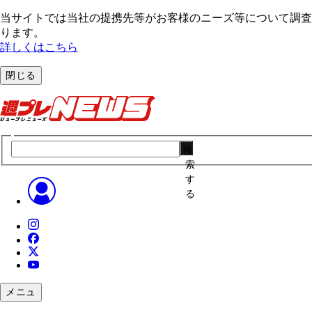
当サイトでは当社の提携先等がお客様のニーズ等について調査・
ります。
詳しくはこちら
閉じる
検
索
す
る
メニュ