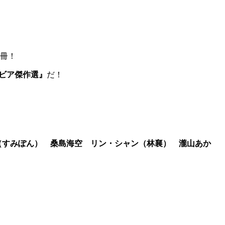
一冊！
グラビア傑作選』
だ！
（すみぽん） 桑島海空 リン・シャン（林襄） 瀧山あか