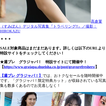
高倉菫
（すみぽん）デジタル写真集『トラベリング!!』／撮影：
HIROKAZU
＊＊＊
SALE対象商品はまだまだあります。詳しくは以下のURLより
特設サイトをチェックしてください！
★週プレ グラジャパ！ 特設サイトにて開催中！
【
https://www.grajapa.shueisha.co.jp/post/gravurefreshers/
】
【週プレ グラジャパ！】
では、おトクなセールを随時開催中
です。「グラジャパ！限定特典カット」が収録されている写真
集も数多くあるのでお見逃しなく！