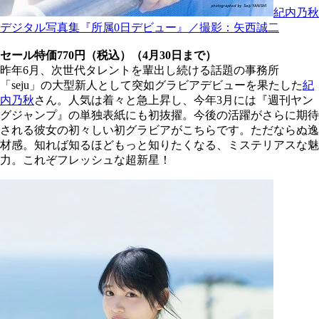
紀内乃秋
デジタル写真集『所属0日デビュー』／撮影：矢西誠二
セール特価770円（税込）（4月30日まで）
昨年6月、次世代タレントを輩出し続ける話題の事務所
「seju」の大型新人として突如グラビアデビューを果たした
紀
内乃秋
さん。人気は着々と急上昇し、今年3月には『週刊ヤン
グジャンプ』の単独表紙にも初抜擢。今後の活躍がさらに期待
される彼女の初々しい初グラビアがこちらです。ただならぬ逸
材感。知れば知るほどもっと知りたくなる、ミステリアスな魅
力。これぞフレッシュな超新星！