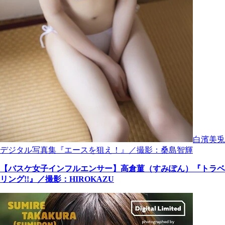
白濱美兎
デジタル写真集『エースを狙え！』／撮影：桑島智輝
【バスケ女子インフルエンサー】高倉菫（すみぽん）『トラベ
リング!!』／撮影：HIROKAZU