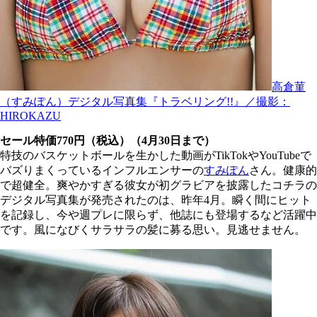
高倉菫
（すみぽん）デジタル写真集『トラベリング!!』／撮影：
HIROKAZU
セール特価770円（税込）（4月30日まで）
特技のバスケットボールを生かした動画がTikTokやYouTubeで
バズりまくっているインフルエンサーの
すみぽん
さん。健康的
で超健全。爽やかすぎる彼女が初グラビアを披露したコチラの
デジタル写真集が発売されたのは、昨年4月。瞬く間にヒット
を記録し、今や週プレに限らず、他誌にも登場するなど活躍中
です。風になびくサラサラの髪に募る思い。見逃せません。