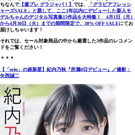
ちなんで
【週プレ グラジャパ！】
では、
「グラビアフレッシ
ャーズSALE」と題して、ここ1年以内にデビューした新人モ
デルちゃんのデジタル写真集15作品を大特集！ 4月1日（月）
から4月30日（火）までの期間限定で、30% OFF SALE
にてお
届けしちゃいます！
それでは、セール対象商品の中から厳選した3作品のレコメン
ドをご覧ください！
＊＊＊
【「seju」の超新星】紀内乃秋『所属0日デビュー』／撮影：
矢西誠二