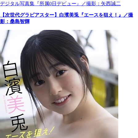
デジタル写真集『所属0日デビュー』／撮影：矢西誠二
【次世代グラビアスター】白濱美兎『エースを狙え！』／撮
影：桑島智輝