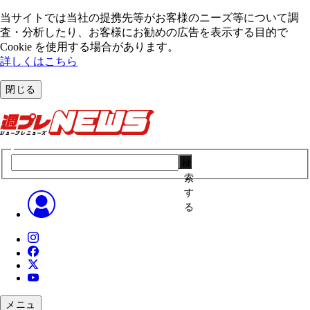
当サイトでは当社の提携先等がお客様のニーズ等について調
査・分析したり、お客様にお勧めの広告を表⽰する⽬的で
Cookie を使⽤する場合があります。
詳しくはこちら
閉じる
検
索
す
る
メニュ