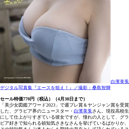
白濱美兎
デジタル写真集『エースを狙え！』／撮影：桑島智輝
セール特価770円（税込）（4月30日まで）
「美少女図鑑アワード2023」で週プレ賞＆ヤンジャン賞を受賞
した、グラビア界のニュースター・
白濱美兎
さん。現役高校生
にして仕上がりすぎている彼女ですが、憧れの人として、グラ
ビア好きで知られる頓知気さきなさんを挙げているばかりか、