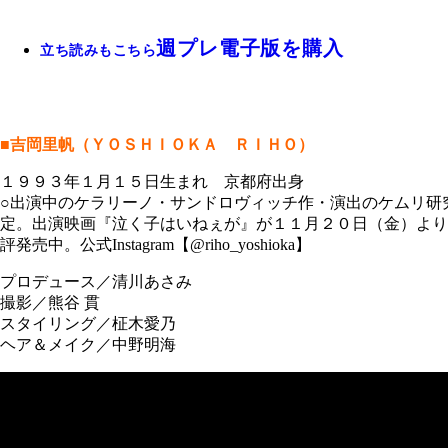
週プレ電子版を購入
立ち読みもこちら
■吉岡里帆（ＹＯＳＨＩＯＫＡ ＲＩＨＯ）
１９９３年１月１５日生まれ 京都府出身
○出演中のケラリーノ・サンドロヴィッチ作・演出のケムリ研
定。出演映画『泣く子はいねぇが』が１１月２０日（金）より
評発売中。公式Instagram【@riho_yoshioka】
プロデュース／清川あさみ
撮影／熊谷 貫
スタイリング／柾木愛乃
ヘア＆メイク／中野明海