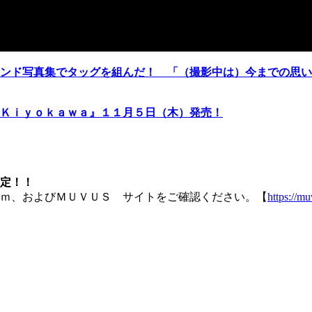
ンド写真集でタッグを組んだ！ 「（撮影中は）今までの思い
Ｋｉｙｏｋａｗａ』１１月５日（木）発売！
定！！
ｍ、およびＭＵＶＵＳ サイトをご確認ください。【
https://m