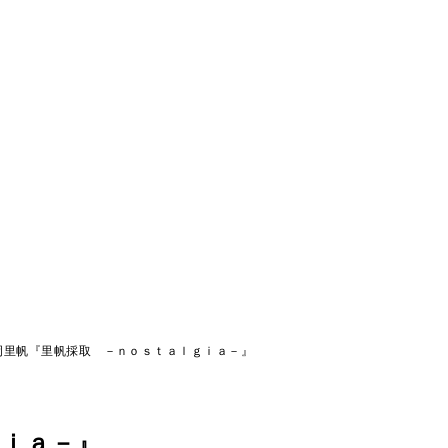
岡里帆『里帆採取 －ｎｏｓｔａｌｇｉａ－』
ｇｉａ－』