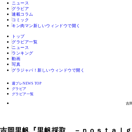
ニュース
グラビア
連載コラム
コミック
キン肉マン
新しいウィンドウで開く
トップ
グラビア一覧
ニュース
ランキング
動画
写真
グラジャパ！
新しいウィンドウで開く
週プレNEWS TOP
グラビア
グラビア一覧
吉
吉岡里帆『里帆採取 －ｎｏｓｔａｌ