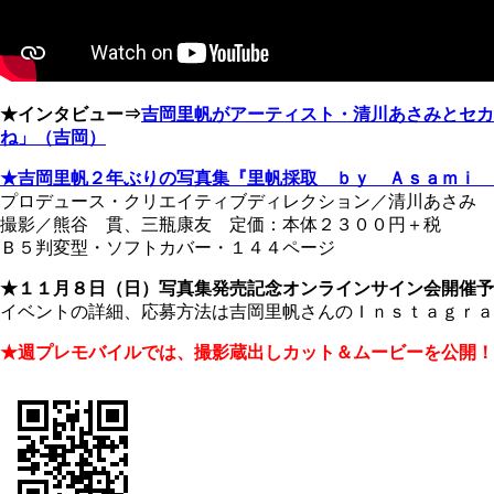
★インタビュー⇒
吉岡里帆がアーティスト・清川あさみとセカ
ね」（吉岡）
★吉岡里帆２年ぶりの写真集『里帆採取 ｂｙ Ａｓａｍｉ 
プロデュース・クリエイティブディレクション／清川あさみ
撮影／熊谷 貫、三瓶康友 定価：本体２３００円＋税
Ｂ５判変型・ソフトカバー・１４４ページ
★１１月８日（日）写真集発売記念オンラインサイン会開催予
イベントの詳細、応募方法は吉岡里帆さんのＩｎｓｔａｇｒａ
★週プレモバイルでは、撮影蔵出しカット＆ムービーを公開！