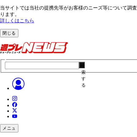
当サイトでは当社の提携先等がお客様のニーズ等について調査・
ります。
詳しくはこちら
閉じる
検
索
す
る
メニュ