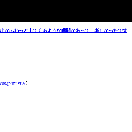
出がふわっと出てくるような瞬間があって、楽しかったです
uvus.jp/muvus/
】