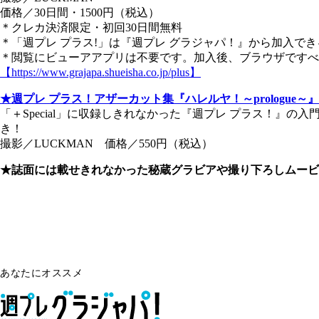
価格／30日間・1500円（税込）
＊クレカ決済限定・初回30日間無料
＊「週プレ プラス!」は『週プレ グラジャパ！』から加入で
＊閲覧にビューアアプリは不要です。加入後、ブラウザですべ
【https://www.grajapa.shueisha.co.jp/plus】
★週プレ プラス！アザーカット集『ハレルヤ！～prologue～』
「＋Special」に収録しきれなかった『週プレ プラス！』
き！
撮影／LUCKMAN 価格／550円（税込）
★誌面には載せきれなかった秘蔵グラビアや撮り下ろしムービ
あなたにオススメ