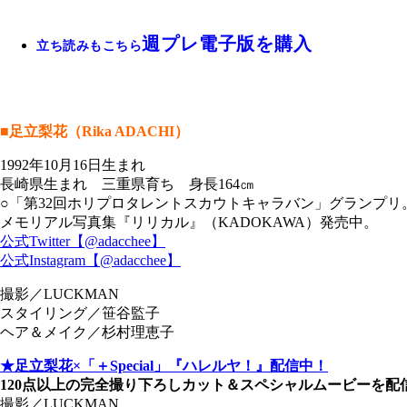
週プレ電子版を購入
立ち読みもこちら
■足立梨花（Rika ADACHI）
1992年10月16日生まれ
長崎県生まれ 三重県育ち 身長164㎝
○「第32回ホリプロタレントスカウトキャラバン」グランプリ
メモリアル写真集『リリカル』（KADOKAWA）発売中。
公式Twitter【@adacchee】
公式Instagram【@adacchee】
撮影／LUCKMAN
スタイリング／笹谷監子
ヘア＆メイク／杉村理恵子
★足立梨花×「＋Special」『ハレルヤ！』配信中！
120点以上の完全撮り下ろしカット＆スペシャルムービーを配
撮影／LUCKMAN