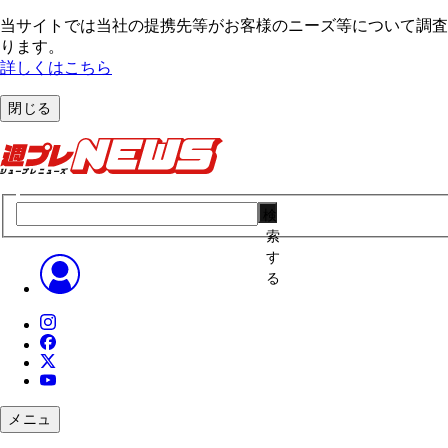
当サイトでは当社の提携先等がお客様のニーズ等について調査・
ります。
詳しくはこちら
閉じる
検
索
す
る
メニュ