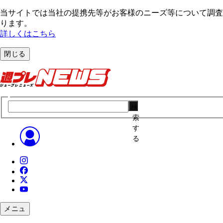
当サイトでは当社の提携先等がお客様のニーズ等について調査・
ります。
詳しくはこちら
閉じる
検
索
す
る
メニュ