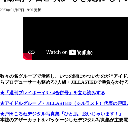
2023年01月07日 19:00 更新
数々の名グループで活躍し、いつの間にかついたのが "アイ
らプロデューサーも務める7人組・JILLASTEDで勝負をか
★『週刊プレイボーイ3・4合併号』を立ち読みする
★アイドルグループ・JILLASTED（ジルラスト）代表の
★戸田ころねデジタル写真集『ひと肌、脱いじゃいます！』
本誌のアザーカットをパッケージしたデジタル写真集が主要電子