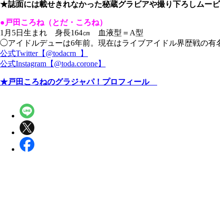
★誌面には載せきれなかった秘蔵グラビアや撮り下ろしムービ
●戸田ころね（とだ・ころね）
1月5日生まれ 身長164㎝ 血液型＝A型
◯アイドルデューは6年前。現在はライブアイドル界歴戦の有名メ
公式Twitter【@todacrn_】
公式Instagram【@toda.corone】
★戸田ころねのグラジャパ！プロフィール