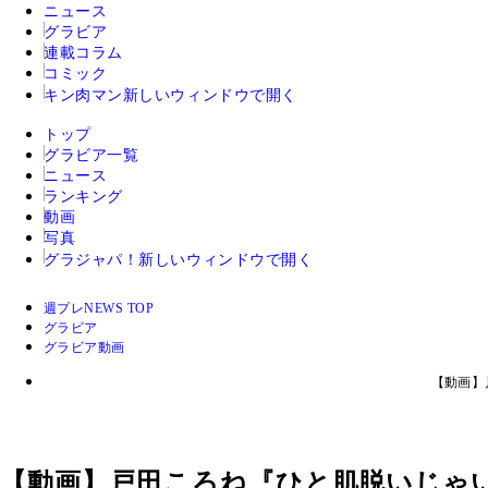
ニュース
グラビア
連載コラム
コミック
キン肉マン
新しいウィンドウで開く
トップ
グラビア一覧
ニュース
ランキング
動画
写真
グラジャパ！
新しいウィンドウで開く
週プレNEWS TOP
グラビア
グラビア動画
【動画】
【動画】戸田ころね『ひと肌脱いじゃ