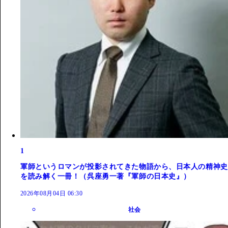
1
軍師というロマンが投影されてきた物語から、日本人の精神史
を読み解く一冊！（呉座勇一著『軍師の日本史』）
2026年08月04日 06:30
社会