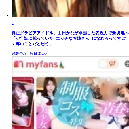
4
真正グラビアアイドル。山田かなが卓越した表現力で新境地へ
「少年誌に載っていた"エッチなお姉さん"になれるってすご
く尊いことだと思う」
2026年08月03日 21:00