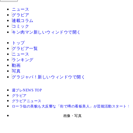
ニュース
グラビア
連載コラム
コミック
キン肉マン
新しいウィンドウで開く
トップ
グラビア一覧
ニュース
ランキング
動画
写真
グラジャパ！
新しいウィンドウで開く
週プレNEWS TOP
グラビア
グラビアニュース
ローラ似の美貌も大反響な「街で噂の看板美人」が芸能活動スタート！ 
画像・写真