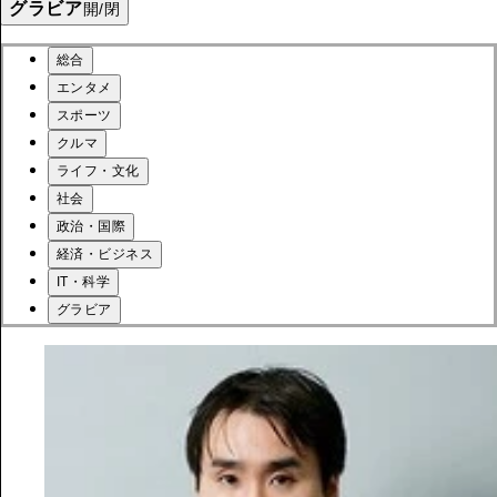
グラビア
開/閉
総合
エンタメ
スポーツ
クルマ
ライフ・文化
社会
政治・国際
経済・ビジネス
IT・科学
グラビア