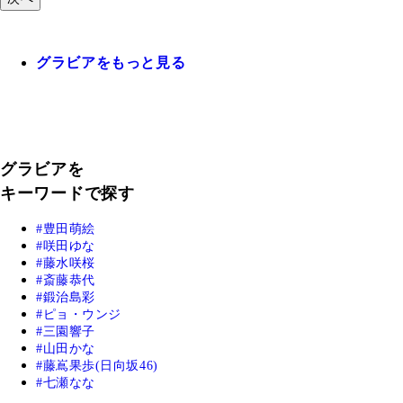
グラビアをもっと見る
グラビアを
キーワードで探す
豊田萌絵
咲田ゆな
藤水咲桜
斎藤恭代
鍛治島彩
ピョ・ウンジ
三園響子
山田かな
藤嶌果歩(日向坂46)
七瀬なな