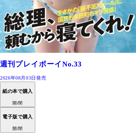
週刊プレイボーイNo.33
2026年08月03日発売
紙の本で購入
開/閉
電子版で購入
開/閉