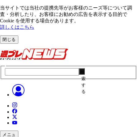
当サイトでは当社の提携先等がお客様のニーズ等について調
査・分析したり、お客様にお勧めの広告を表⽰する⽬的で
Cookie を使⽤する場合があります。
詳しくはこちら
閉じる
検
索
す
る
メニュ