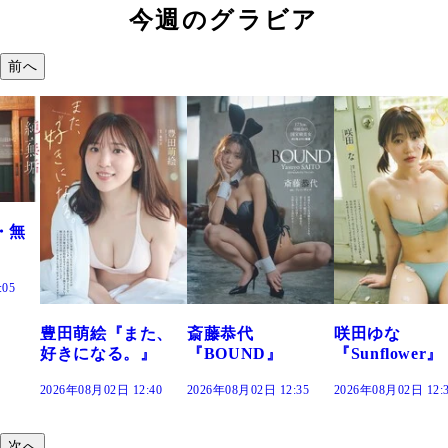
今週のグラビア
前へ
た、
斎藤恭代
咲田ゆな
藤水咲桜『花
』
『BOUND』
『Sunflower』
だまり』
:40
2026年08月02日 12:35
2026年08月02日 12:30
2026年08月02日 12:
次へ