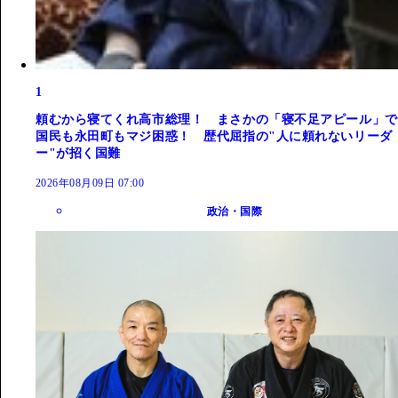
1
頼むから寝てくれ高市総理！ まさかの「寝不足アピール」で
国民も永田町もマジ困惑！ 歴代屈指の"人に頼れないリーダ
ー"が招く国難
2026年08月09日 07:00
政治・国際