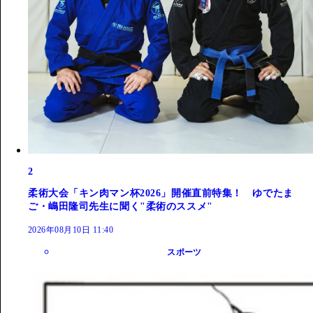
2
柔術大会「キン肉マン杯2026」開催直前特集！ ゆでたま
ご・嶋田隆司先生に聞く"柔術のススメ"
2026年08月10日 11:40
スポーツ