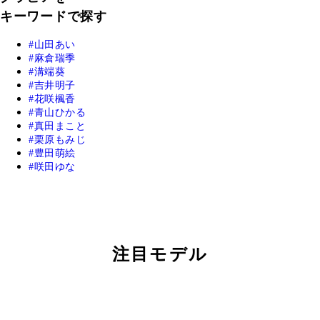
キーワードで探す
山田あい
麻倉瑞季
溝端葵
吉井明子
花咲楓香
青山ひかる
真田まこと
栗原もみじ
豊田萌絵
咲田ゆな
注目モデル