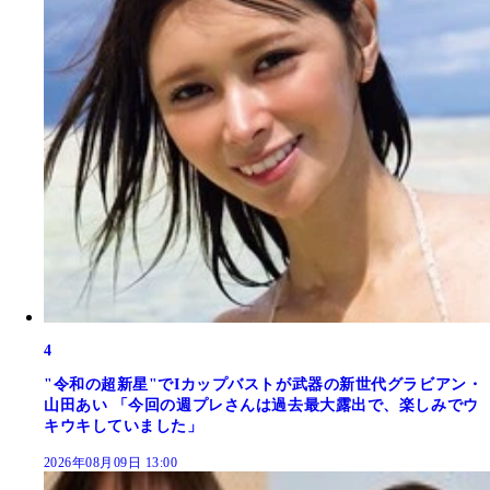
4
"令和の超新星"でIカップバストが武器の新世代グラビアン・
山田あい 「今回の週プレさんは過去最大露出で、楽しみでウ
キウキしていました」
2026年08月09日 13:00