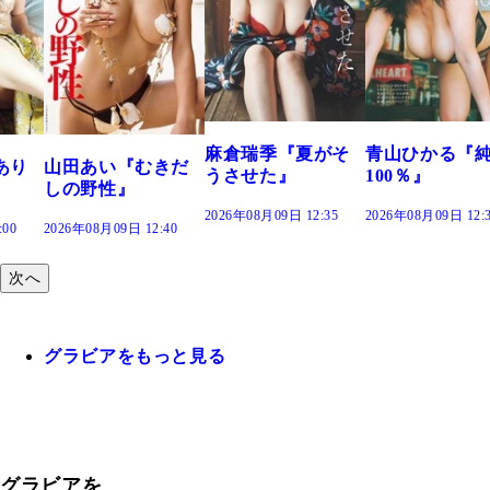
溝端
つの
で。
2026年
麻倉瑞季『夏がそ
青山ひかる『純度
あい『むきだ
うさせた』
100％』
野性』
2026年08月09日 12:35
2026年08月09日 12:30
年08月09日 12:40
次へ
グラビアをもっと見る
グラビアを