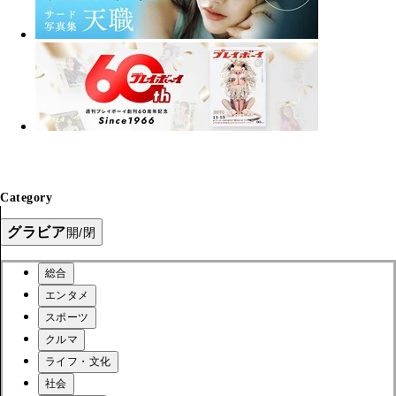
Category
グラビア
開/閉
総合
エンタメ
スポーツ
クルマ
ライフ・文化
社会