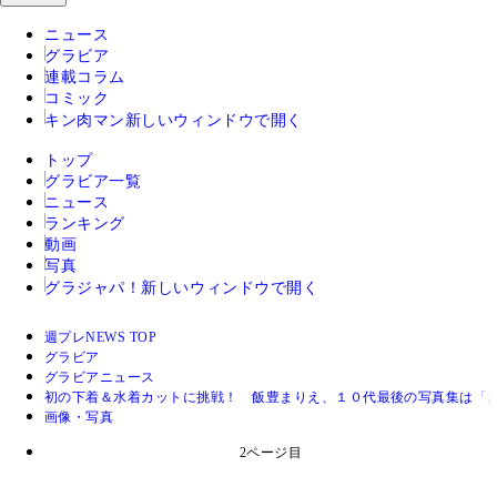
ニュース
グラビア
連載コラム
コミック
キン肉マン
新しいウィンドウで開く
トップ
グラビア一覧
ニュース
ランキング
動画
写真
グラジャパ！
新しいウィンドウで開く
週プレNEWS TOP
グラビア
グラビアニュース
初の下着＆水着カットに挑戦！ 飯豊まりえ、１０代最後の写真集は「
画像・写真
2ページ目