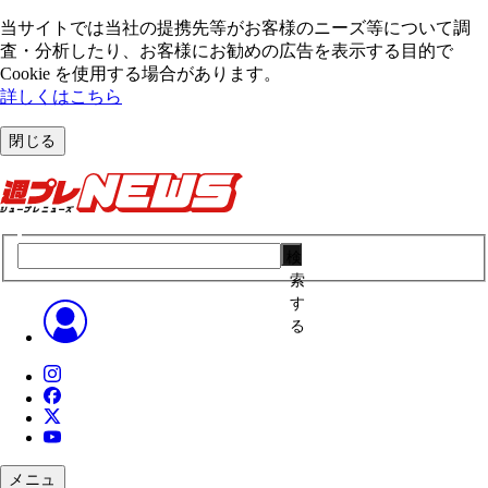
当サイトでは当社の提携先等がお客様のニーズ等について調
査・分析したり、お客様にお勧めの広告を表⽰する⽬的で
Cookie を使⽤する場合があります。
詳しくはこちら
閉じる
検
索
す
る
メニュ