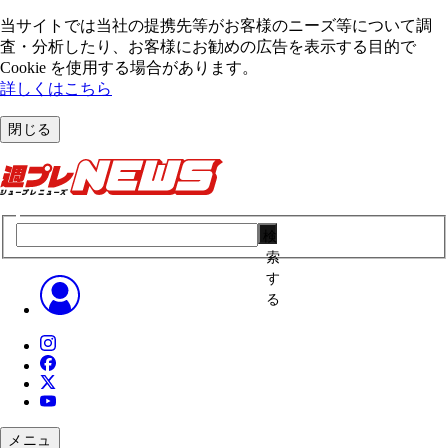
当サイトでは当社の提携先等がお客様のニーズ等について調
査・分析したり、お客様にお勧めの広告を表⽰する⽬的で
Cookie を使⽤する場合があります。
詳しくはこちら
閉じる
検
索
す
る
メニュ