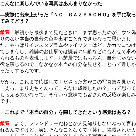
こんなに楽しんでいる写真はあんまりなかった
―実際に出来上がった『ＮＯ ＧＡＺＰＡＣＨＯ』を手に取っ
てみてどう？
飯豊
最初から最後まで見たときに、まず思ったのが、ウソ偽
りのない本当の自分の色を出すことができたなって思いまし
た。やっぱりインスタグラムやツイッターはどこかカッコつけ
てしまうし、雑誌のお仕事では読者の年齢などに合わせて求め
られるものを表現します。お芝居ではもちろん、自分じゃない
役を演じるので、なかなか本当の自分を見せることって難しか
ったりするんです。
だから、これまで応援してくださった方がこの写真集を見たら
「えっ、まりえちゃんってこんなに成長したの？」って思って
もらえるのかなって。そういう意味でも皆さんの反応が楽しみ
です。
―これまで「本当の自分」を隠してきたという感覚はある？
飯豊
よく、フレンドリーだねとか人見知りしないねって言わ
れるんですけど、実はそんなことなくて（笑）。掲載されたカ