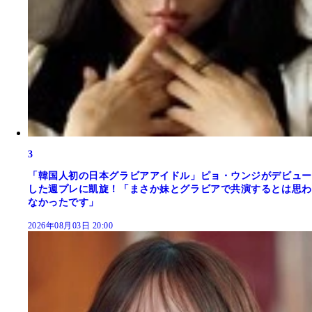
3
「韓国人初の日本グラビアアイドル」ピョ・ウンジがデビュー
した週プレに凱旋！「まさか妹とグラビアで共演するとは思わ
なかったです」
2026年08月03日 20:00