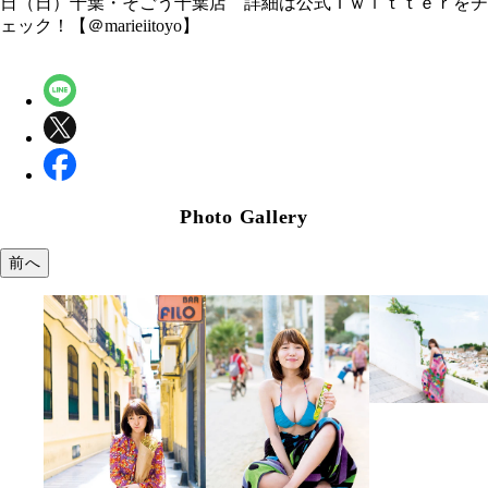
日（日）千葉・そごう千葉店 詳細は公式Ｔｗｉｔｔｅｒをチ
ェック！【＠marieiitoyo】
Photo Gallery
前へ