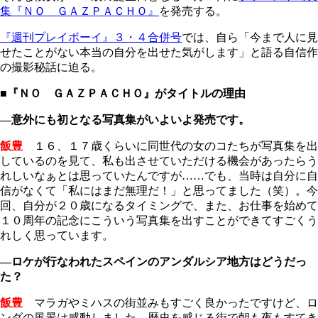
集『ＮＯ ＧＡＺＰＡＣＨＯ』
を発売する。
『週刊プレイボーイ』３・４合併号
では、自ら「今まで人に見
せたことがない本当の自分を出せた気がします」と語る自信作
の撮影秘話に迫る。
■『ＮＯ ＧＡＺＰＡＣＨＯ』がタイトルの理由
―意外にも初となる写真集がいよいよ発売です。
飯豊
１６、１７歳くらいに同世代の女のコたちが写真集を出
しているのを見て、私も出させていただける機会があったらう
れしいなぁとは思っていたんですが……でも、当時は自分に自
信がなくて「私にはまだ無理だ！」と思ってました（笑）。今
回、自分が２０歳になるタイミングで、また、お仕事を始めて
１０周年の記念にこういう写真集を出すことができてすごくう
れしく思っています。
―ロケが行なわれたスペインのアンダルシア地方はどうだっ
た？
飯豊
マラガやミハスの街並みもすごく良かったですけど、ロ
ンダの風景は感動しました。歴史を感じる街で朝も夜もすてき