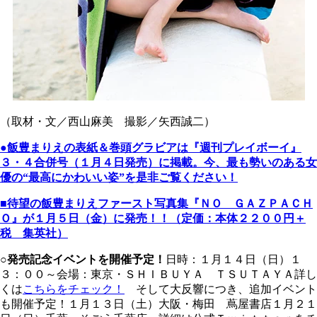
（取材・文／西山麻美 撮影／矢西誠二）
●
飯豊まりえ
の表紙＆巻頭グラビアは『週刊プレイボーイ』
３・４合併号（１月４日発売）に掲載。
今、最も勢いのある女
優
の“最高にかわいい姿”を是非ご覧ください！
■待望の飯豊まりえファースト写真集『ＮＯ ＧＡＺＰＡＣＨ
Ｏ』が１月５日（金）に発売！！（定価：本体２２００円＋
税 集英社）
○発売記念イベントを開催予定！
日時：１月１４日（日）１
３：００～会場：東京・ＳＨＩＢＵＹＡ ＴＳＵＴＡＹＡ詳し
くは
こちらをチェック！
そして大反響につき、追加イベント
も開催予定！１月１３日（土）大阪・梅田 蔦屋書店１月２１