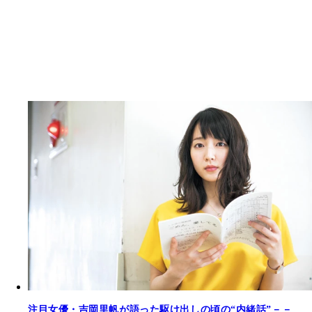
注目女優・吉岡里帆が語った駆け出しの頃の“内緒話”－－