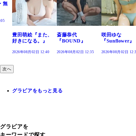
絵『また、
斎藤恭代
咲田ゆな
藤水咲
なる。』
『BOUND』
『Sunflower』
だまり
02日 12:40
2026年08月02日 12:35
2026年08月02日 12:30
2026年08月0
次へ
グラビアをもっと見る
グラビアを
キーワードで探す