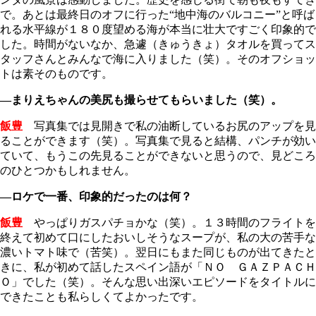
で。あとは最終日のオフに行った“地中海のバルコニー”と呼ば
れる水平線が１８０度望める海が本当に壮大ですごく印象的で
した。時間がないなか、急遽（きゅうきょ）タオルを買ってス
タッフさんとみんなで海に入りました（笑）。そのオフショッ
トは素そのものです。
―まりえちゃんの美尻も撮らせてもらいました（笑）。
飯豊
写真集では見開きで私の油断しているお尻のアップを見
ることができます（笑）。写真集で見ると結構、パンチが効い
ていて、もうこの先見ることができないと思うので、見どころ
のひとつかもしれません。
―ロケで一番、印象的だったのは何？
飯豊
やっぱりガスパチョかな（笑）。１３時間のフライトを
終えて初めて口にしたおいしそうなスープが、私の大の苦手な
濃いトマト味で（苦笑）。翌日にもまた同じものが出てきたと
きに、私が初めて話したスペイン語が「ＮＯ ＧＡＺＰＡＣＨ
Ｏ」でした（笑）。そんな思い出深いエピソードをタイトルに
できたことも私らしくてよかったです。