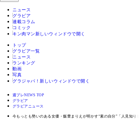
ニュース
グラビア
連載コラム
コミック
キン肉マン
新しいウィンドウで開く
トップ
グラビア一覧
ニュース
ランキング
動画
写真
グラジャパ！
新しいウィンドウで開く
週プレNEWS TOP
グラビア
グラビアニュース
今もっとも勢いのある女優・飯豊まりえが明かす“素の自分”「人見知り