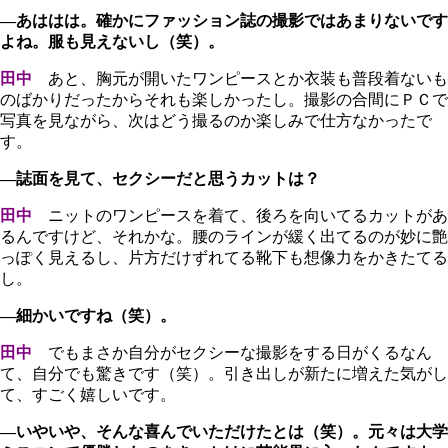
―あははは。確かにファッション誌の撮影ではあまりないです
よね。服も見えないし（笑）。
田中
あと、胸元が開いたワンピースとか衣装も普段着ないも
のばかりだったからそれも楽しかったし。撮影の合間にＰＣで
写真を見ながら、次はどう撮るのか楽しみで仕方なかったで
す。
―誌面を見て、セクシーだと思うカットは？
田中
ニットのワンピースを着て、後ろを向いてるカットがあ
るんですけど、それかな。腰のラインが緩く出てるのが妙に艶
っぽく見えるし、片方だけずれてる靴下も想像力をかきたてる
し。
―細かいですね（笑）。
田中
でもまさか自分がセクシーな撮影をする日がくるなん
て、自分でも驚きです（笑）。引き出しが新たに増えた気がし
て、すごく嬉しいです。
―いやいや、そんな喜んでいただけたとは（笑）。元々は大学