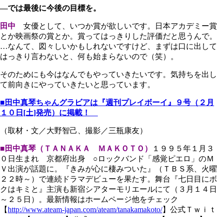
―では最後に今後の目標を。
田中
女優として、いつか賞が欲しいです。日本アカデミー賞
とか映画祭の賞とか。賞ってはっきりした評価だと思うんで。
…なんて、図々しいかもしれないですけど、まずは口に出して
はっきり言わないと、何も始まらないので（笑）。
そのためにも今はなんでもやっていきたいです。気持ちを出し
て前向きにやっていきたいと思っています。
■
田中真琴
ちゃんグラビアは『週刊プレイボーイ』９号（２月
１０日[土]発売）に掲載！
（取材・文／大野智己、撮影／三瓶康友）
■田中真琴（ＴＡＮＡＫＡ ＭＡＫＯＴＯ）
１９９５年１月３
０日生まれ 京都府出身 ○ロックバンド「感覚ピエロ」のＭ
Ｖ出演が話題に。『きみが心に棲みついた』（ＴＢＳ系、火曜
２２時～）で連続ドラマデビューを果たす。舞台『七日目にボ
クはキミと』主演も新宿シアターモリエールにて（３月１４日
～２５日）。最新情報はホームページ他をチェック
【
http://www.ateam-japan.com/ateam/tanakamakoto/
】公式Ｔｗｉｔ