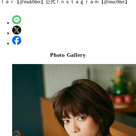
ｔｅｒ【@mak0tter】公式Ｉｎｓｔａｇｒａｍ【@mac0tter】
Photo Gallery