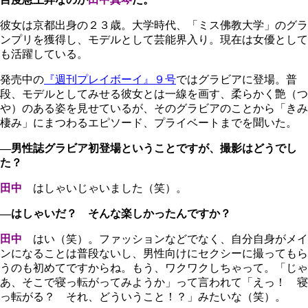
彼女は京都出身の２３歳。大学時代、「ミス佛教大学」のグラ
ンプリを獲得し、モデルとして芸能界入り。現在は女優として
も活躍している。
発売中の
『週刊プレイボーイ』９号
ではグラビアに登場。普
段、モデルとしてみせる彼女とは一線を画す、柔らかく艶（つ
や）のある姿を見せているが、そのグラビアのことから「きみ
棲み」にまつわるエピソード、プライベートまでを聞いた。
―男性誌グラビア初登場ということですが、撮影はどうでし
た？
田中
はしゃいじゃいました（笑）。
―はしゃいだ？ そんな楽しかったんですか？
田中
はい（笑）。ファッションなどでなく、自分自身がメイ
ンになることは普段ないし、男性向けにセクシーに撮ってもら
うのも初めてですからね。もう、ワクワクしちゃって。「じゃ
あ、そこで寝っ転がってみようか」って言われて「えっ！ 寝
っ転がる？ それ、どういうこと！？」みたいな（笑）。