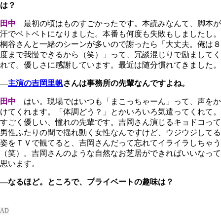
は？
田中
最初の頃はものすごかったです。本読みなんて、脚本が
汗でベトベトになりました。本番も何度も失敗もしましたし。
桐谷さんと一緒のシーンが多いので謝ったら「大丈夫。俺は８
度まで我慢できるから（笑）」って、冗談混じりで励ましてく
れて。優しさに感謝しています。最近は随分慣れてきました。
―
主演の吉岡里帆
さんは事務所の先輩なんですよね。
田中
はい。現場ではいつも「まこっちゃーん」って、声をか
けてくれます。「体調どう？」とかいろいろ気遣ってくれて。
すごく優しい、憧れの先輩です。吉岡さん演じるキョドコって
男性ふたりの間で揺れ動く女性なんですけど、ウジウジしてる
姿をＴＶで観てると、吉岡さんだって忘れてイライラしちゃう
（笑）。吉岡さんのような自然なお芝居ができればいいなって
思います。
―なるほど。ところで、プライベートの趣味は？