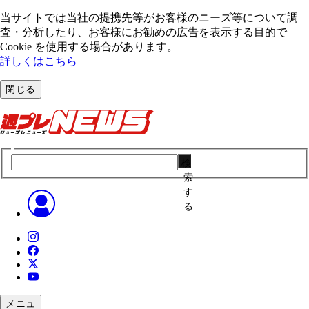
当サイトでは当社の提携先等がお客様のニーズ等について調
査・分析したり、お客様にお勧めの広告を表⽰する⽬的で
Cookie を使⽤する場合があります。
詳しくはこちら
閉じる
検
索
す
る
メニュ