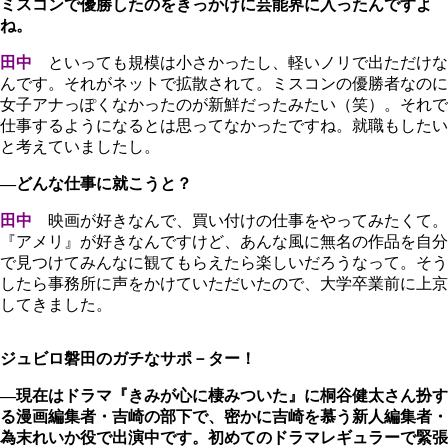
ミスコンで優勝したのをきっかけに芸能界に入ったんですよ
ね。
田中
といっても規模は小さかったし、軽いノリで出ただけな
んです。それがネットで拡散されて。ミスコンの優勝者なのに
女子アナっぽくなかったのが新鮮だったみたい（笑）。それで
仕事するようになるとは思ってなかったですね。就職もしたい
と考えていましたし。
―どんな仕事に就こうと？
田中
映画が好きなんで、買い付けの仕事をやってみたくて。
『アメリ』が好きなんですけど、あんな風に無名の作品を自分
で見つけてみんなに観てもらえたら楽しいだろうなって。そう
したら事務所に声をかけていただいたので、大学卒業前に上京
してきました。
ジュビロ磐田のガチなサポ－ター！
―現在はドラマ『きみが心に棲みついた』に桐谷健太さん扮す
る漫画編集者・吉崎の部下で、密かに吉崎を慕う新人編集者・
為末れいか役で出演中です。初めてのドラマレギュラーで緊張