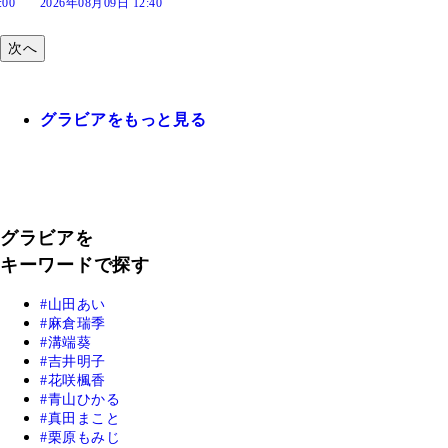
9日 12:40
次へ
グラビアをもっと見る
グラビアを
キーワードで探す
山田あい
麻倉瑞季
溝端葵
吉井明子
花咲楓香
青山ひかる
真田まこと
栗原もみじ