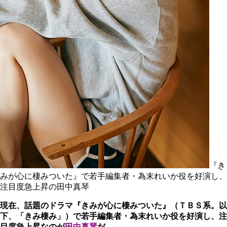
『き
みが心に棲みついた』で若手編集者・為末れいか役を好演し、
注目度急上昇の田中真琴
現在、話題のドラマ『きみが心に棲みついた』（ＴＢＳ系。以
下、「きみ棲み」）で若手編集者・為末れいか役を好演し、注
目度急上昇なのが
田中真琴
だ。