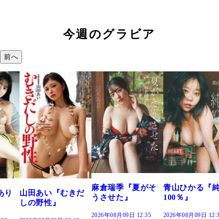
今週のグラビア
前へ
溝端 葵
つの、あ
で。』
2026年08月09
麻倉瑞季『夏がそ
青山ひかる『純度
『むきだ
うさせた』
100％』
』
2026年08月09日 12:35
2026年08月09日 12:30