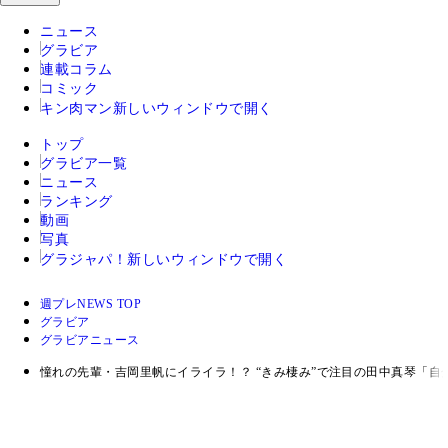
ニュース
グラビア
連載コラム
コミック
キン肉マン
新しいウィンドウで開く
トップ
グラビア一覧
ニュース
ランキング
動画
写真
グラジャパ！
新しいウィンドウで開く
週プレNEWS TOP
グラビア
グラビアニュース
憧れの先輩・吉岡里帆にイライラ！？ “きみ棲み”で注目の田中真琴「