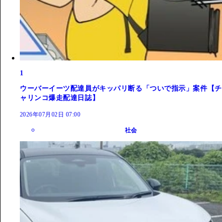
1
ウーバーイーツ配達員がキッパリ断る「ついで指示」案件【チ
ャリンコ爆走配達日誌】
2026年07月02日 07:00
社会