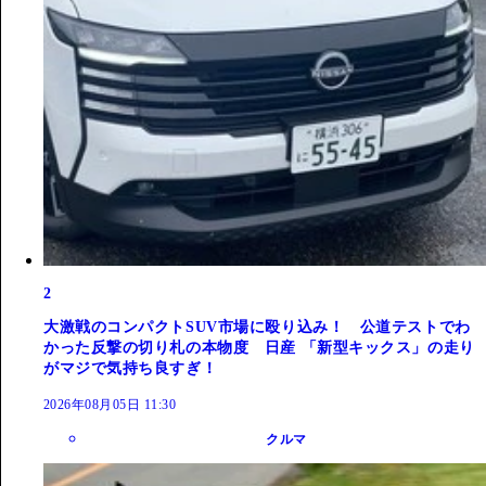
2
大激戦のコンパクトSUV市場に殴り込み！ 公道テストでわ
かった反撃の切り札の本物度 日産 「新型キックス」の走り
がマジで気持ち良すぎ！
2026年08月05日 11:30
クルマ