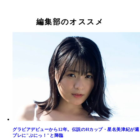
編集部のオススメ
星名美津紀デジタル写真集『Cosplay Night』（撮
吉木りさデジタル写真集『せいなる夜にプレゼント
奥山かずさデジタル写真集『マイナス8度の吐息。
星名美津紀デジタル写真集『Cosplay Night』（撮
藤佑一）より
（撮影／佐藤佑一）より
影／岡本武志）より
藤佑一）より
グラビアデビューから12年。伝説のHカップ・星名美津紀が週
プレに"ぷにっ！"と降臨