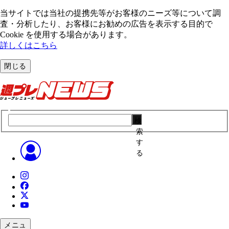
当サイトでは当社の提携先等がお客様のニーズ等について調
査・分析したり、お客様にお勧めの広告を表⽰する⽬的で
Cookie を使⽤する場合があります。
詳しくはこちら
閉じる
検
索
す
る
メニュ