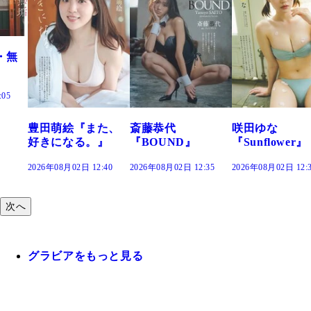
・無
:05
豊田萌絵『また、
斎藤恭代
咲田ゆな
好きになる。』
『BOUND』
『Sunflower』
2026年08月02日 12:40
2026年08月02日 12:35
2026年08月02日 12:
次へ
グラビアをもっと見る