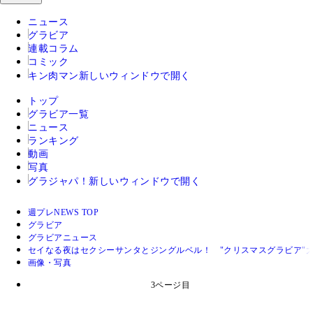
ニュース
グラビア
連載コラム
コミック
キン肉マン
新しいウィンドウで開く
トップ
グラビア一覧
ニュース
ランキング
動画
写真
グラジャパ！
新しいウィンドウで開く
週プレNEWS TOP
グラビア
グラビアニュース
セイなる夜はセクシーサンタとジングルベル！ "クリスマスグラビア"
画像・写真
3ページ目