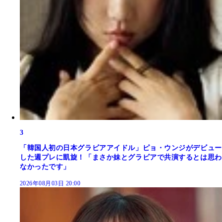
3
「韓国人初の日本グラビアアイドル」ピョ・ウンジがデビュー
した週プレに凱旋！「まさか妹とグラビアで共演するとは思わ
なかったです」
2026年08月03日 20:00