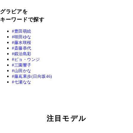
グラビアを
キーワードで探す
豊田萌絵
咲田ゆな
藤水咲桜
斎藤恭代
鍛治島彩
ピョ・ウンジ
三園響子
山田かな
藤嶌果歩(日向坂46)
七瀬なな
注目モデル