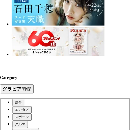
Category
グラビア
開/閉
総合
エンタメ
スポーツ
クルマ