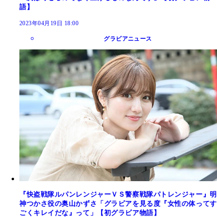
語】
2023年04月19日 18:00
グラビアニュース
『快盗戦隊ルパンレンジャーＶＳ警察戦隊パトレンジャー』明
神つかさ役の奥山かずさ「グラビアを見る度『女性の体ってす
ごくキレイだな』って」【初グラビア物語】