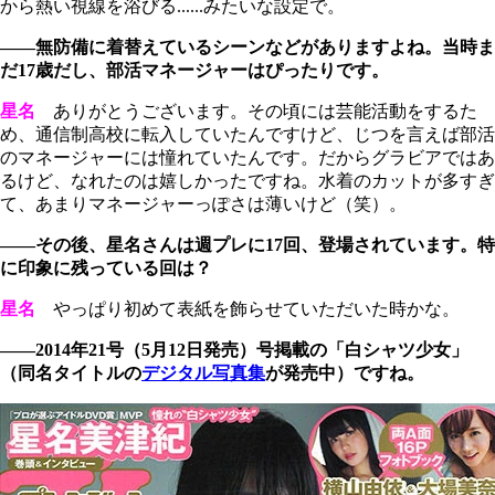
から熱い視線を浴びる......みたいな設定で。
――無防備に着替えているシーンなどがありますよね。当時ま
だ17歳だし、部活マネージャーはぴったりです。
星名
ありがとうございます。その頃には芸能活動をするた
め、通信制高校に転入していたんですけど、じつを言えば部活
のマネージャーには憧れていたんです。だからグラビアではあ
るけど、なれたのは嬉しかったですね。水着のカットが多すぎ
て、あまりマネージャーっぽさは薄いけど（笑）。
――その後、星名さんは週プレに17回、登場されています。特
に印象に残っている回は？
星名
やっぱり初めて表紙を飾らせていただいた時かな。
――2014年21号（5月12日発売）号掲載の「白シャツ少女」
（同名タイトルの
デジタル写真集
が発売中）ですね。