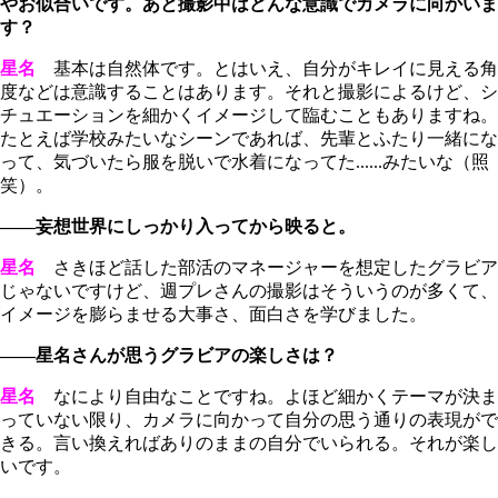
やお似合いです。あと撮影中はどんな意識でカメラに向かいま
す？
星名
基本は自然体です。とはいえ、自分がキレイに見える角
度などは意識することはあります。それと撮影によるけど、シ
チュエーションを細かくイメージして臨むこともありますね。
たとえば学校みたいなシーンであれば、先輩とふたり一緒にな
って、気づいたら服を脱いで水着になってた......みたいな（照
笑）。
――妄想世界にしっかり入ってから映ると。
星名
さきほど話した部活のマネージャーを想定したグラビア
じゃないですけど、週プレさんの撮影はそういうのが多くて、
イメージを膨らませる大事さ、面白さを学びました。
――星名さんが思うグラビアの楽しさは？
星名
なにより自由なことですね。よほど細かくテーマが決ま
っていない限り、カメラに向かって自分の思う通りの表現がで
きる。言い換えればありのままの自分でいられる。それが楽し
いです。