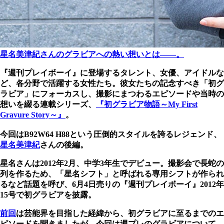
星名美津紀さんのグラビアへの熱い想いとは――。
『週刊プレイボーイ』に登場するタレント、女優、アイドルな
ど、各分野で活躍する女性たち。彼女たちの記念すべき「初グ
ラビア」にフォーカスし、撮影にまつわるエピソードや当時の
想いを綴る連載シリーズ、
『初グラビア物語～My First
Gravure Story～』
。
今回はB92W64 H88という圧倒的スタイルを誇るレジェンド、
星名美津紀
さんの後編。
星名さんは2012年2月、中学3年生でデビュー。撮影会で長蛇の
列を作るため、「星名シフト」と呼ばれる専用シフトが作られ
るなど話題を呼び、6月4日売りの『週刊プレイボーイ』2012年
15号で初グラビアを披露。
前回
は芸能界を目指した経緯から、初グラビアに至るまでのエ
ピソードを聞きましたが、今回は週プレのグラビアについて、