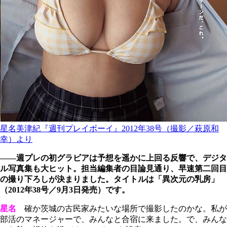
星名美津紀『週刊プレイボーイ』2012年38号（撮影／萩原和
幸）より
――週プレの初グラビアは予想を遥かに上回る反響で、デジタ
ル写真集も大ヒット。担当編集者の目論見通り、早速第二回目
の撮り下ろしが決まりました。タイトルは「異次元の乳房」
（2012年38号／9月3日発売）です。
星名
確か茨城の古民家みたいな場所で撮影したのかな。私が
部活のマネージャーで、みんなと合宿に来ました。で、みんな