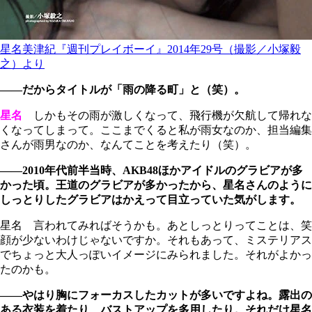
星名美津紀『週刊プレイボーイ』2014年29号（撮影／小塚毅
之）より
――だからタイトルが「雨の降る町」と（笑）。
星名
しかもその雨が激しくなって、飛行機が欠航して帰れな
くなってしまって。ここまでくると私が雨女なのか、担当編集
さんが雨男なのか、なんてことを考えたり（笑）。
――2010年代前半当時、AKB48ほかアイドルのグラビアが多
かった頃。王道のグラビアが多かったから、星名さんのように
しっとりしたグラビアはかえって目立っていた気がします。
星名 言われてみればそうかも。あとしっとりってことは、笑
顔が少ないわけじゃないですか。それもあって、ミステリアス
でちょっと大人っぽいイメージにみられました。それがよかっ
たのかも。
――やはり胸にフォーカスしたカットが多いですよね。露出の
ある衣装を着たり、バストアップを多用したり。それだけ星名