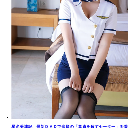
星名美津紀、最新ＤＶＤで念願の「童貞を殺すセーター」を着