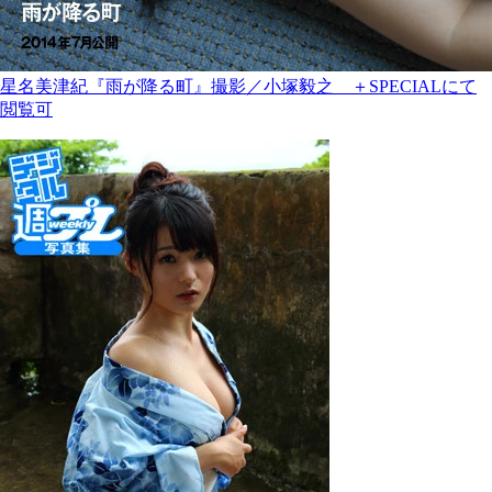
星名美津紀『雨が降る町』撮影／小塚毅之 ＋SPECIALにて
閲覧可