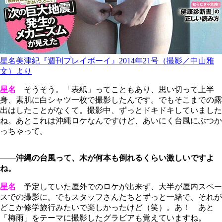
星名美津紀『週刊プレイボーイ』2014年21号（撮影／中山雅
文）より
星名
そうそう。「表紙」ってこともあり、思い切って上半
身、素肌に白シャツ一枚で撮影したんです。でもそこまでの露
出はしたことがなくて。撮影中、ずっとドキドキしていました
ね。あとこれは沖縄ロケなんですけど、あいにく台風にぶつか
っちゃって。
――沖縄の台風って、木が何本も倒れるくらい激しいですよ
ね。
星名
予定していた屋外でのロケが出来ず、大半が屋内スペー
スでの撮影に。でもスタッフさんたちとずっと一緒で、それが
どこか修学旅行みたいで楽しかったけど（笑）。あ！ あと
「梅雨」をテーマに撮影したグラビアも覚えていますね。