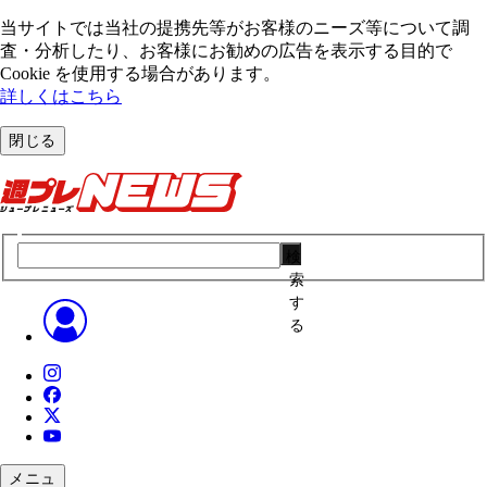
当サイトでは当社の提携先等がお客様のニーズ等について調
査・分析したり、お客様にお勧めの広告を表⽰する⽬的で
Cookie を使⽤する場合があります。
詳しくはこちら
閉じる
検
索
す
る
メニュ