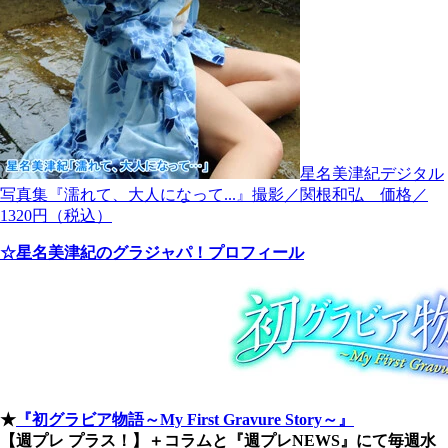
星名美津紀デジタル
写真集『濡れて、大人になって...』撮影／関根和弘 価格／
1320円（税込）
☆星名美津紀のグラジャパ！プロフィール
★
『初グラビア物語～My First Gravure Story～』
【週プレ プラス！】＋コラムと『週プレNEWS』にて毎週水