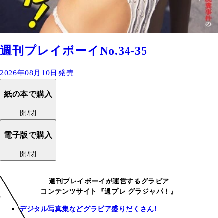
週刊プレイボーイNo.34-35
2026年08月10日発売
紙の本で購入
開/閉
電子版で購入
開/閉
週刊プレイボーイが運営するグラビア
コンテンツサイト『週プレ グラジャパ！』
デジタル写真集などグラビア盛りだくさん!