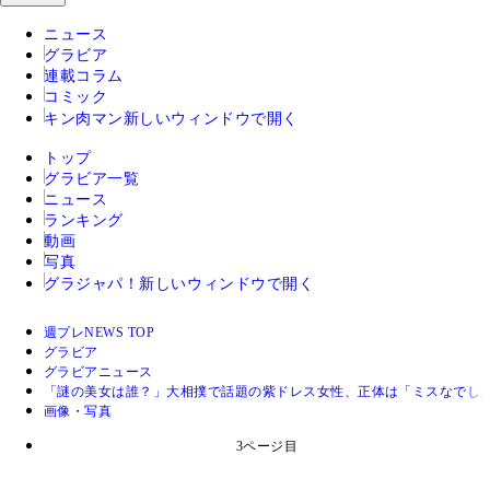
ニュース
グラビア
連載コラム
コミック
キン肉マン
新しいウィンドウで開く
トップ
グラビア一覧
ニュース
ランキング
動画
写真
グラジャパ！
新しいウィンドウで開く
週プレNEWS TOP
グラビア
グラビアニュース
「謎の美女は誰？」大相撲で話題の紫ドレス女性、正体は「ミスなでしこ
画像・写真
3ページ目