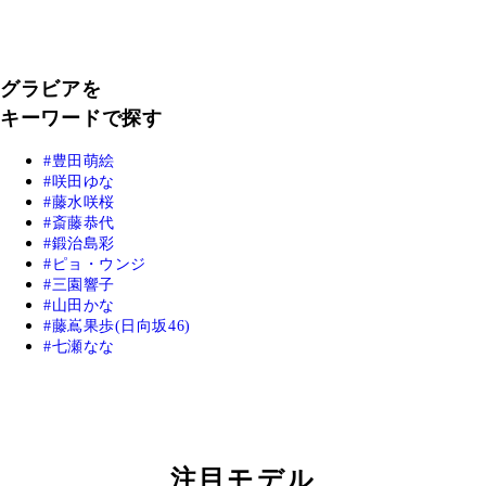
グラビアを
キーワードで探す
豊田萌絵
咲田ゆな
藤水咲桜
斎藤恭代
鍛治島彩
ピョ・ウンジ
三園響子
山田かな
藤嶌果歩(日向坂46)
七瀬なな
注目モデル