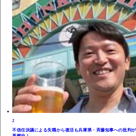
2
不信任決議による失職から復活も兵庫県・斉藤知事への批判が
再燃中！