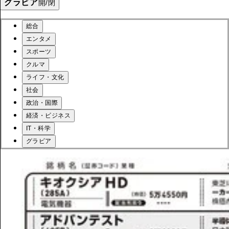
グラビア
開/閉
総合
エンタメ
スポーツ
クルマ
ライフ・文化
社会
政治・国際
経済・ビジネス
IT・科学
グラビア