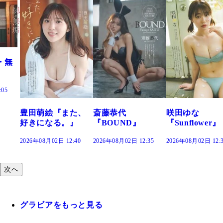
た、
斎藤恭代
咲田ゆな
藤水咲桜『花
』
『BOUND』
『Sunflower』
だまり』
:40
2026年08月02日 12:35
2026年08月02日 12:30
2026年08月02日 12:
次へ
グラビアをもっと見る