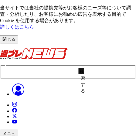
当サイトでは当社の提携先等がお客様のニーズ等について調
査・分析したり、お客様にお勧めの広告を表⽰する⽬的で
Cookie を使⽤する場合があります。
詳しくはこちら
閉じる
検
索
す
る
メニュ