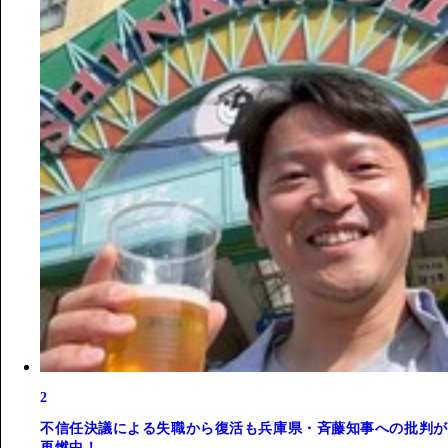
2
不信任決議による失職から復活も兵庫県・斉藤知事への批判が
再燃中！