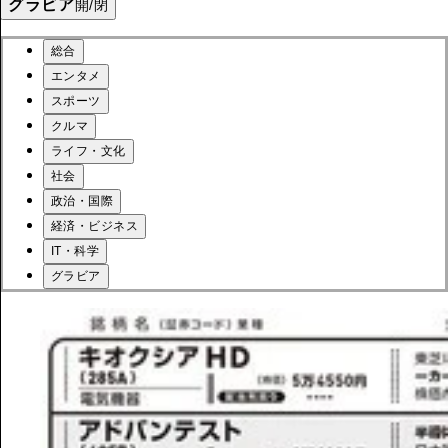
グラビア
開/閉
総合
エンタメ
スポーツ
クルマ
ライフ・文化
社会
政治・国際
経済・ビジネス
IT・科学
グラビア