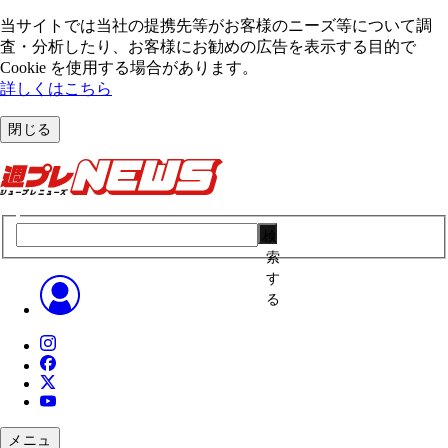
当サイトでは当社の提携先等がお客様のニーズ等について調
査・分析したり、お客様にお勧めの広告を表⽰する⽬的で
Cookie を使⽤する場合があります。
詳しくはこちら
閉じる
検
索
す
る
メニュ