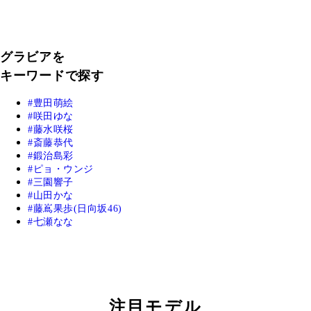
グラビアを
キーワードで探す
豊田萌絵
咲田ゆな
藤水咲桜
斎藤恭代
鍛治島彩
ピョ・ウンジ
三園響子
山田かな
藤嶌果歩(日向坂46)
七瀬なな
注目モデル