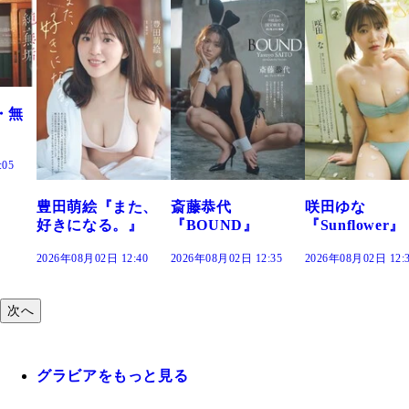
た、
斎藤恭代
咲田ゆな
藤水咲桜『花
』
『BOUND』
『Sunflower』
だまり』
:40
2026年08月02日 12:35
2026年08月02日 12:30
2026年08月02日 12:
次へ
グラビアをもっと見る