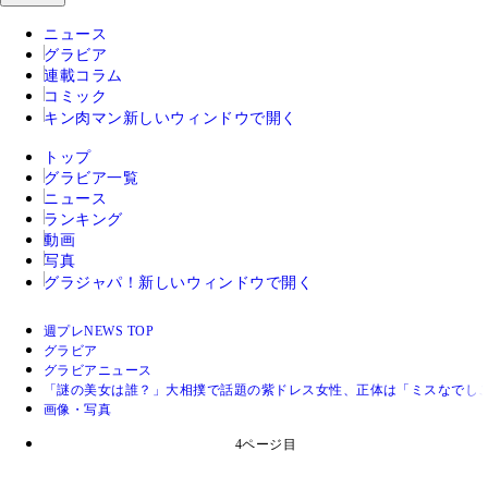
ニュース
グラビア
連載コラム
コミック
キン肉マン
新しいウィンドウで開く
トップ
グラビア一覧
ニュース
ランキング
動画
写真
グラジャパ！
新しいウィンドウで開く
週プレNEWS TOP
グラビア
グラビアニュース
「謎の美女は誰？」大相撲で話題の紫ドレス女性、正体は「ミスなでしこ
画像・写真
4ページ目