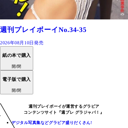
週刊プレイボーイNo.34-35
2026年08月10日発売
紙の本で購入
開/閉
電子版で購入
開/閉
週刊プレイボーイが運営するグラビア
コンテンツサイト『週プレ グラジャパ！』
デジタル写真集などグラビア盛りだくさん!