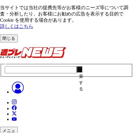
当サイトでは当社の提携先等がお客様のニーズ等について調
査・分析したり、お客様にお勧めの広告を表⽰する⽬的で
Cookie を使⽤する場合があります。
詳しくはこちら
閉じる
検
索
す
る
メニュ