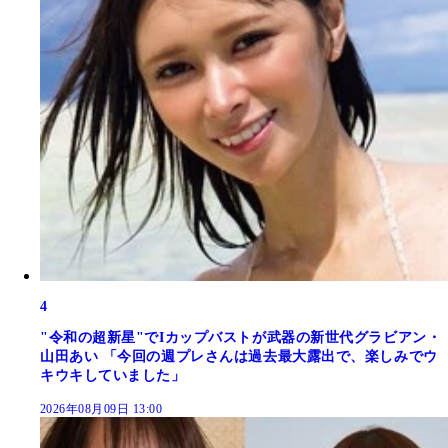
4
"令和の超新星"でIカップバストが武器の新世代グラビアン・
山田あい 「今回の週プレさんは過去最大露出で、楽しみでウ
キウキしていました」
2026年08月09日 13:00