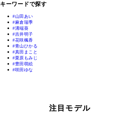
キーワードで探す
山田あい
麻倉瑞季
溝端葵
吉井明子
花咲楓香
青山ひかる
真田まこと
栗原もみじ
豊田萌絵
咲田ゆな
注目モデル