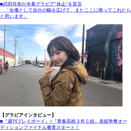
■武田玲奈が水着グラビア"休止"を宣言
「女優として自分の幅を広げて、またここに帰ってこれたら
と思います」
【グラビアインタビュー】
■『週刊プレイボーイ』×『青春高校３年Ｃ組』表紙争奪オー
ディションファイナル審査スタート！