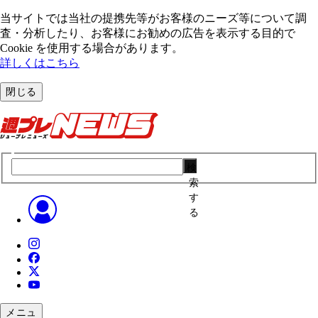
当サイトでは当社の提携先等がお客様のニーズ等について調
査・分析したり、お客様にお勧めの広告を表⽰する⽬的で
Cookie を使⽤する場合があります。
詳しくはこちら
閉じる
検
索
す
る
メニュ