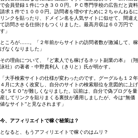
で会員登録１件につき３００円。ＰＣ専門学校の広告だと資料
請求１件で１０００円。訪問者を増やすために２ちゃんねるに
リンクを貼ったり、ドメイン名を人気サイトに似せて、間違え
て訪問させる仕掛けもつくりました。最高月収は６０万円で
す」
ところが……。「２年前からサイトの訪問者数が激減して、稼
げなくなりました」
その理由について、『ど素人でも稼げるネット副業の本』（翔
泳社）の著者・中野貴利人（きりと）氏が明かす。
「大手検索サイトの仕様が変わったのです。グーグルも１２年
４月に大きく改変し、自分のサイトの検索順位を意図的に上げ
る“ＳＥＯ”が難しくなりました。以前は、自分で偽ブログを量
産してリンクを貼りまくる裏技が通用しましたが、今は“無価
値なサイト”と見なされます」
今、アフィリエイトで稼ぐ秘策は？
となると、もうアフィリエイトで稼ぐのはムリ？