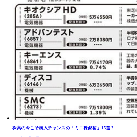
株高の今こそ購入チャンスの「ミニ株銘柄」15選!!