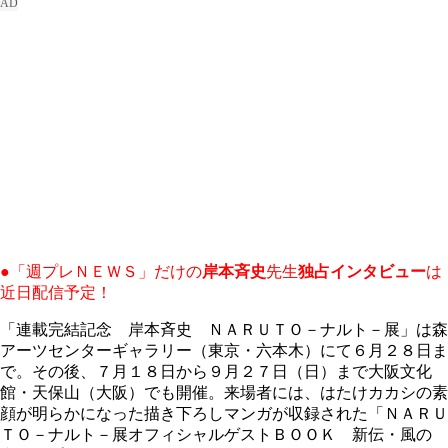
●「週プレＮＥＷＳ」だけの
岸本斉史
先生
独占インタビュー
は
近日配信予定！
「連載完結記念 岸本斉史 ＮＡＲＵＴＯ－ナルト－展」は森
アーツセンターギャラリー（東京・六本木）にて６月２８日ま
で。その後、７月１８日から９月２７日（日）まで大阪文化
館・天保山（大阪）でも開催。来場者には、はたけカカシの素
顔が明らかになった描き下ろしマンガが収録された「ＮＡＲＵ
ＴＯ－ナルト－展オフィシャルゲストＢＯＯＫ 新伝・風の