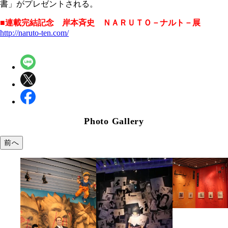
書」がプレゼントされる。
■連載完結記念 岸本斉史 ＮＡＲＵＴＯ－ナルト－展
http://naruto-ten.com/
Photo Gallery
前へ