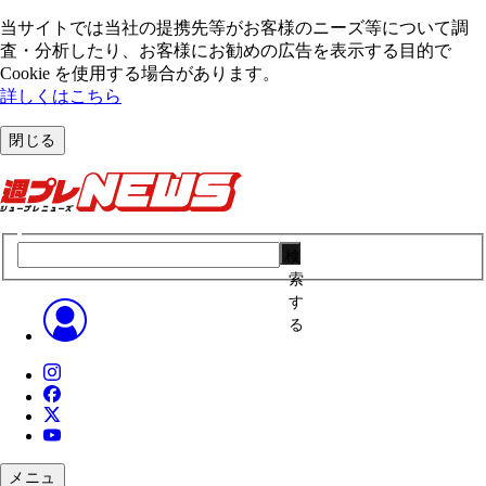
当サイトでは当社の提携先等がお客様のニーズ等について調
査・分析したり、お客様にお勧めの広告を表⽰する⽬的で
Cookie を使⽤する場合があります。
詳しくはこちら
閉じる
検
索
す
る
メニュ