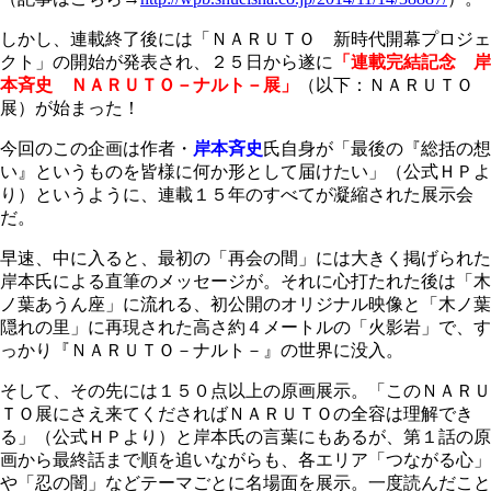
しかし、連載終了後には「ＮＡＲＵＴＯ 新時代開幕プロジェ
クト」の開始が発表され、２５日から遂に
「連載完結記念 岸
本斉史 ＮＡＲＵＴＯ－ナルト－展」
（以下：ＮＡＲＵＴＯ
展）が始まった！
今回のこの企画は作者・
岸本斉史
氏自身が「最後の『総括の想
い』というものを皆様に何か形として届けたい」（公式ＨＰよ
り）というように、連載１５年のすべてが凝縮された展示会
だ。
早速、中に入ると、最初の「再会の間」には大きく掲げられた
岸本氏による直筆のメッセージが。それに心打たれた後は「木
ノ葉あうん座」に流れる、初公開のオリジナル映像と「木ノ葉
隠れの里」に再現された高さ約４メートルの「火影岩」で、す
っかり『ＮＡＲＵＴＯ－ナルト－』の世界に没入。
そして、その先には１５０点以上の原画展示。「このＮＡＲＵ
ＴＯ展にさえ来てくださればＮＡＲＵＴＯの全容は理解でき
る」（公式ＨＰより）と岸本氏の言葉にもあるが、第１話の原
画から最終話まで順を追いながらも、各エリア「つながる心」
や「忍の闇」などテーマごとに名場面を展示。一度読んだこと