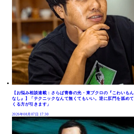
【お悩み相談連載：さらば青春の光・東ブクロの『こわいもん
なし』】「テクニックなんて無くてもいい。逆に肛門を舐めて
くる方が引きます」
2026年08月07日 17:30