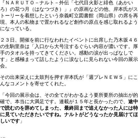
『ＮＡＲＵＴＯ－ナルト－外伝「七代目火影と緋色（あかい
ろ）の花つ月（はなつづき）」』の原画などの他、岸本氏がス
トーリーを着想したという奈義町立図書館（岡山県）の席を再
現、本人の私物まで置かれるなど創作の原点を感じ取れるよう
になっている。
２３日、開催を前に行なわれたイベントに出席した乃木坂４６
の生駒里奈は「入口から大号泣するぐらい内容が濃いです。厚
手のタオルを持ってきてください。感動の涙が出っぱなしで
す」と感極まって話したように涙なしに見られない今回の展示
会。
その出来栄えに太鼓判を押す岸本氏が「週プレＮＥＷＳ」にこ
んなコメントを寄せてくれた。
「今回の展示会は、その全てがわかるよう要所要所の抽出が的
確で、本当に大満足です。連載が１５年と長かったので、
途中
で読むのを辞めてしまった、最終回まで追えなかった人には特
に見ていただきたいですね。ナルトがどうなったか見届けてほ
しいです
」