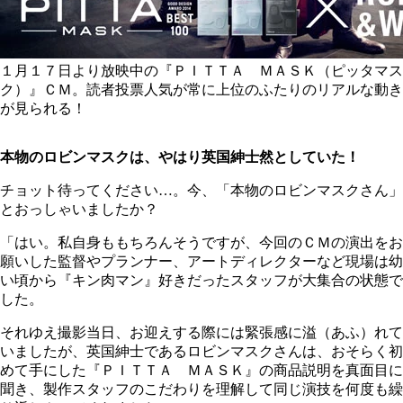
１月１７日より放映中の『ＰＩＴＴＡ ＭＡＳＫ（ピッタマス
ク）』ＣＭ。読者投票人気が常に上位のふたりのリアルな動き
が見られる！
本物のロビンマスクは、やはり英国紳士然としていた！
チョット待ってください…。今、「本物のロビンマスクさん」
とおっしゃいましたか？
「はい。私自身ももちろんそうですが、今回のＣＭの演出をお
願いした監督やプランナー、アートディレクターなど現場は幼
い頃から『キン肉マン』好きだったスタッフが大集合の状態で
した。
それゆえ撮影当日、お迎えする際には緊張感に溢（あふ）れて
いましたが、英国紳士であるロビンマスクさんは、おそらく初
めて手にした『ＰＩＴＴＡ ＭＡＳＫ』の商品説明を真面目に
聞き、製作スタッフのこだわりを理解して同じ演技を何度も繰