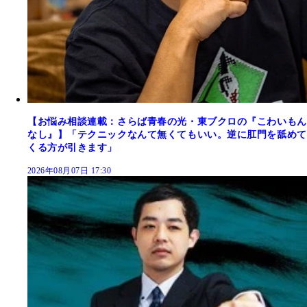
【お悩み相談連載：さらば青春の光・東ブクロの『こわいもん
なし』】「テクニックなんて無くてもいい。逆に肛門を舐めて
くる方が引きます」
2026年08月07日 17:30