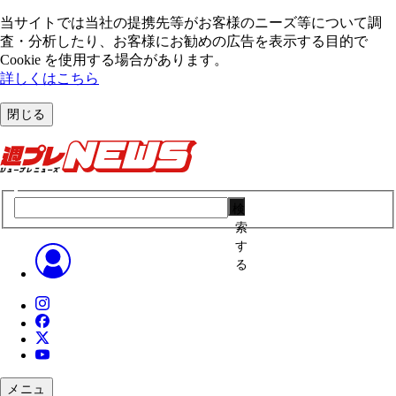
当サイトでは当社の提携先等がお客様のニーズ等について調
査・分析したり、お客様にお勧めの広告を表⽰する⽬的で
Cookie を使⽤する場合があります。
詳しくはこちら
閉じる
検
索
す
る
メニュ