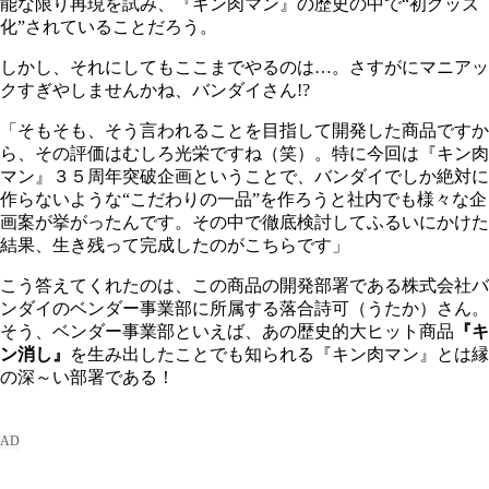
能な限り再現を試み、『キン肉マン』の歴史の中で“初グッズ
化”されていることだろう。
しかし、それにしてもここまでやるのは…。さすがにマニアッ
クすぎやしませんかね、バンダイさん!?
「そもそも、そう言われることを目指して開発した商品ですか
ら、その評価はむしろ光栄ですね（笑）。特に今回は『キン肉
マン』３５周年突破企画ということで、バンダイでしか絶対に
作らないような“こだわりの一品”を作ろうと社内でも様々な企
画案が挙がったんです。その中で徹底検討してふるいにかけた
結果、生き残って完成したのがこちらです」
こう答えてくれたのは、この商品の開発部署である株式会社バ
ンダイのベンダー事業部に所属する落合詩可（うたか）さん。
そう、ベンダー事業部といえば、あの歴史的大ヒット商品
『キ
ン消し』
を生み出したことでも知られる『キン肉マン』とは縁
の深～い部署である！