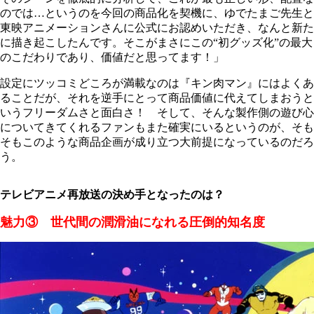
のでは…というのを今回の商品化を契機に、ゆでたまご先生と
東映アニメーションさんに公式にお認めいただき、なんと新た
に描き起こしたんです。そこがまさにこの“初グッズ化”の最大
のこだわりであり、価値だと思ってます！」
設定にツッコミどころが満載なのは『キン肉マン』にはよくあ
ることだが、それを逆手にとって商品価値に代えてしまおうと
いうフリーダムさと面白さ！ そして、そんな製作側の遊び心
についてきてくれるファンもまた確実にいるというのが、そも
そもこのような商品企画が成り立つ大前提になっているのだろ
う。
テレビアニメ再放送の決め手となったのは？
魅力③ 世代間の潤滑油になれる圧倒的知名度