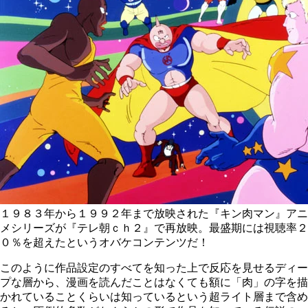
１９８３年から１９９２年まで放映された『キン肉マン』アニ
メシリーズが『テレ朝ｃｈ２』で再放映。最盛期には視聴率２
０％を超えたというオバケコンテンツだ！
このように作品設定のすべてを知った上で反応を見せるディー
プな層から、漫画を読んだことはなくても額に「肉」の字を描
かれていることくらいは知っているという超ライト層まで含め