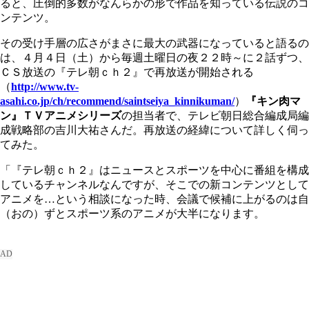
ると、圧倒的多数がなんらかの形で作品を知っている伝説のコ
ンテンツ。
その受け手層の広さがまさに最大の武器になっていると語るの
は、４月４日（土）から毎週土曜日の夜２２時～に２話ずつ、
ＣＳ放送の『テレ朝ｃｈ２』で再放送が開始される
（
http://www.tv-
asahi.co.jp/ch/recommend/saintseiya_kinnikuman/
）
『キン肉マ
ン』ＴＶアニメシリーズ
の担当者で、テレビ朝日総合編成局編
成戦略部の吉川大祐さんだ。再放送の経緯について詳しく伺っ
てみた。
「『テレ朝ｃｈ２』はニュースとスポーツを中心に番組を構成
しているチャンネルなんですが、そこでの新コンテンツとして
アニメを…という相談になった時、会議で候補に上がるのは自
（おの）ずとスポーツ系のアニメが大半になります。