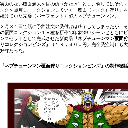
実力のない覆面超人を目の仇（かたき）とし、倒してはそのマ
スクを強奪しコレクションしていく「覆面（マスク）狩り」を
続けていた完璧（パーフェクト）超人ネプチューンマン。
３月３１日で既に予約注文の受付けは終了してしまったが、そ
の覆面コレクション１８種を原作の印象深いシーンとともにピ
ンズセットとして完成させた新商品
『ネプチューンマン覆面狩
りコレクションピンズ』
（１８，９６０円／完全受注制）も大
好評だった。
『ネプチューンマン覆面狩りコレクションピンズ』の制作秘話