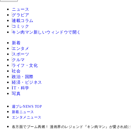
ニュース
グラビア
連載コラム
コミック
キン肉マン
新しいウィンドウで開く
新着
エンタメ
スポーツ
クルマ
ライフ・文化
社会
政治・国際
経済・ビジネス
IT・科学
写真
週プレNEWS TOP
新着ニュース
エンタメニュース
各方面でブーム再燃！ 漫画界のレジェンド『キン肉マン』が愛され続け