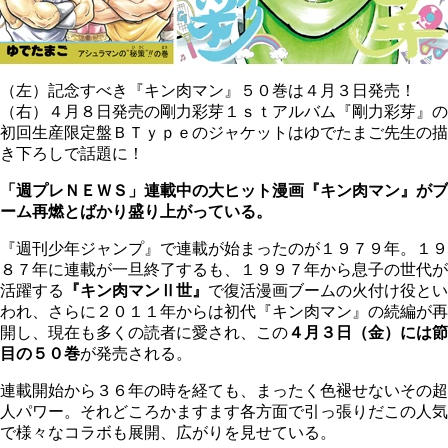
（左）記念すべき『キン肉マン』５０巻は４月３日発売！
（右）４月８日発売の剛力彩芽１ｓｔアルバム『剛力彩芽』の
初回生産限定盤ＢＴｙｐｅのジャケットはゆでたまご先生の描
き下ろしで話題に！
「週プレＮＥＷＳ」連載中の大ヒット漫画『キン肉マン』がブ
ーム再燃とばかり盛り上がっている。
『週刊少年ジャンプ』で連載が始まったのが１９７９年。１９
８７年に連載が一旦終了するも、１９９７年から息子の世代が
活躍する
『キン肉マンⅡ世』
で復活漫画ブームの火付け役とい
われ、さらに２０１１年からは初代『キン肉マン』の続編が再
開し、現在も多くの読者に愛され、この
４月３日（金）には節
目の５０巻
が発売される。
連載開始から３６年の時を経ても、まったく色褪せないその超
人パワー。それどころかますます各方面で引っ張りだこの人気
で様々なコラボも展開、広がりを見せている。