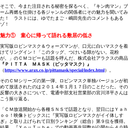
そこで、今また注目される秘密を探るべく、『キン肉マン』ブ
ーム再燃を仕掛ける各ジャンルの関係者にその魅力を聞いてみ
た！ ラストには、ゆでたまご・嶋田先生のコメントもある
ゾ！
魅力① 童心に帰って語れる敷居の低さ
実写版ロビンマスク＆ウォーズマンが、口元に白いマスクを着
けてリングイン！「このタッグ、つけいる隙がない。花粉
が。」のＣＭコピーも話題を呼んだ、株式会社アラクスの商品
『ＰＩＴＴＡ ＭＡＳＫ（ピッタマスク）』
（
https://www.arax.co.jp/pittamask/special/index.html
）。
そのＣＭシリーズの第一弾、ロビンマスク単独バージョンが初
めて放送されたのは２０１４年１月１７日のことだった。その
反響の大きさについて、電通中部支社営業部の宮川洋平さんは
こう振り返る。
「ＣＭ放送開始から各種ＳＮＳで話題となり、翌日にはＹａｈ
ｏｏ！映像トピックスに『実写版ロビンマスクがイイ体しす
ぎ』と取り上げられて日別ランキング（総合）第９位を獲得。
結果、『ＹｏｕＴｕｂｅ』での動画再生回数が公開から４０時