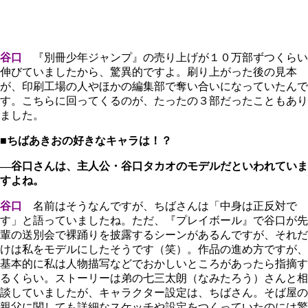
谷口
『別冊少年ジャンプ』の売り上げが１０万部ずつくらい
伸びていましたから、驚異的ですよ。刷り上がった後の見本
が、印刷工場の人やほかの編集部で奪い合いになっていたんで
す。こちらに回ってくるのが、たったの３部だったこともあり
ました。
■ちばあきおの好きなキャラは！？
―谷口さんは、主人公・谷口タカオのモデルだといわれていま
すよね。
谷口
名前はそうなんですが、ちばさんは「中身は正反対で
す」と語っていましたね。ただ、『プレイボール』で谷口が先
輩の送別会で裸踊りを披露するシーンがあるんですが、それだ
けは私をモデルにしたそうです（笑）。作品の進め方ですが、
基本的に私は人物描写などでおかしいところがあったら指摘す
るくらい。ストーリーは弟の七三太朗（なみたろう）さんと相
談していましたが、キャラクター設定は、ちばさん。そば屋の
親父に関しても詳細なスケッチや設定をつくっていたのには驚