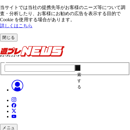
当サイトでは当社の提携先等がお客様のニーズ等について調
査・分析したり、お客様にお勧めの広告を表⽰する⽬的で
Cookie を使⽤する場合があります。
詳しくはこちら
閉じる
検
索
す
る
メニュ