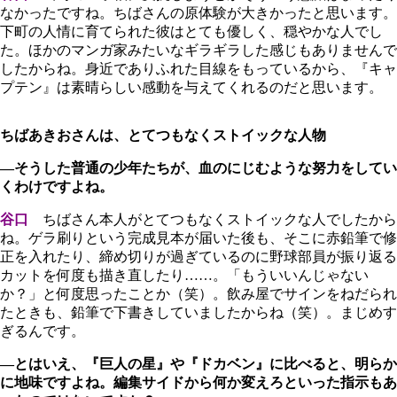
なかったですね。ちばさんの原体験が大きかったと思います。
下町の人情に育てられた彼はとても優しく、穏やかな人でし
た。ほかのマンガ家みたいなギラギラした感じもありませんで
したからね。身近でありふれた目線をもっているから、『キャ
プテン』は素晴らしい感動を与えてくれるのだと思います。
ちばあきおさんは、とてつもなくストイックな人物
―そうした普通の少年たちが、血のにじむような努力をしてい
くわけですよね。
谷口
ちばさん本人がとてつもなくストイックな人でしたから
ね。ゲラ刷りという完成見本が届いた後も、そこに赤鉛筆で修
正を入れたり、締め切りが過ぎているのに野球部員が振り返る
カットを何度も描き直したり……。「もういいんじゃない
か？」と何度思ったことか（笑）。飲み屋でサインをねだられ
たときも、鉛筆で下書きしていましたからね（笑）。まじめす
ぎるんです。
―とはいえ、『巨人の星』や『ドカベン』に比べると、明らか
に地味ですよね。編集サイドから何か変えろといった指示もあ