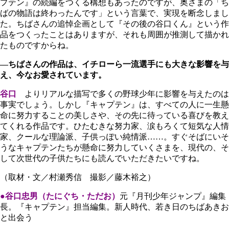
プテン』の続編をつくる構想もあったのですが、奥さまの「ち
ばの物語は終わったんです」という言葉で、実現を断念しまし
た。ちばさんの追悼企画として『その後の谷口くん』という作
品をつくったことはありますが、それも周囲が推測して描かれ
たものですからね。
―ちばさんの作品は、イチローら一流選手にも大きな影響を与
え、今なお愛されています。
谷口
よりリアルな描写で多くの野球少年に影響を与えたのは
事実でしょう。しかし『キャプテン』は、すべての人に一生懸
命に努力することの美しさや、その先に待っている喜びを教え
てくれる作品です。ひたむきな努力家、涙もろくて短気な人情
家、クールな理論派、子供っぽい純情派……。すぐそばにいそ
うなキャプテンたちが懸命に努力していくさまを、現代の、そ
して次世代の子供たちにも読んでいただきたいですね。
（取材・文／村瀬秀信 撮影／藤木裕之）
●谷口忠男（たにぐち・ただお）
元『月刊少年ジャンプ』編集
長。『キャプテン』担当編集。新人時代、若き日のちばあきお
と出会う