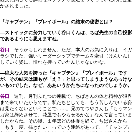
かされました。
『キャプテン』『プレイボール』の結末の秘密とは？
―ストイックに努力していく谷口くんは、ちば先生の自己投影
であるようにも思えますね。
谷口
そうかもしれません。ただ、本人のお気に入りは、イガ
ラシでした。強いリーダーシップでチームを牽引（けんいん）
していく姿に、憧れを持っていたんじゃないかな。
―絶大な人気を誇った『キャプテン』『プレイボール』です
が、その結末は誰もが「え？」と思ってしまうようなあっけな
いものでした。なぜ、ああいうかたちになったのでしょうか。
谷口
週刊、月刊ふたつの連載で、ちばさんの体と精神が限界
まで来ていたからです。私たちとしても、もう苦しんでいる姿
は見たくないということで……。兄のてつやさんも「もうマン
ガ家は辞めさせて、花屋でもやらせるかな」なんて言っていま
したからね。その後、１年ほどの休養を経て、ちばさんから
「もう一度、描きたい」っていう連絡があって、『チャンプ』