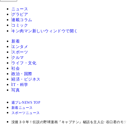
ニュース
グラビア
連載コラム
コミック
キン肉マン
新しいウィンドウで開く
新着
エンタメ
スポーツ
クルマ
ライフ・文化
社会
政治・国際
経済・ビジネス
IT・科学
写真
週プレNEWS TOP
新着ニュース
スポーツニュース
没後３０年！伝説の野球漫画『キャプテン』秘話を主人公･谷口君のモデ