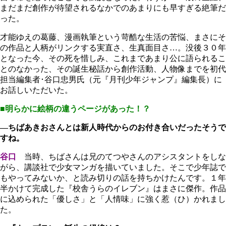
まだまだ創作が待望されるなかでのあまりにも早すぎる絶筆だ
った。
才能ゆえの葛藤、漫画執筆という苛酷な生活の苦悩、まさにそ
の作品と人柄がリンクする実直さ、生真面目さ…。没後３０年
となった今、その死を惜しみ、これまであまり公に語られるこ
とのなかった、その誕生秘話から創作活動、人物像までを初代
担当編集者･谷口忠男氏（元『月刊少年ジャンプ』編集長）に
お話しいただいた。
■明らかに絵柄の違うページがあった！？
―ちばあきおさんとは新人時代からのお付き合いだったそうで
すね。
谷口
当時、ちばさんは兄のてつやさんのアシスタントをしな
がら、講談社で少女マンガを描いていました。そこで少年誌で
もやってみないか、と読み切りの話を持ちかけたんです。１年
半かけて完成した『校舎うらのイレブン』はまさに傑作。作品
に込められた「優しさ」と「人情味」に強く惹（ひ）かれまし
た。