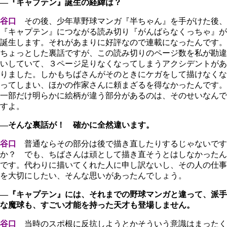
―『キャプテン』誕生の経緯は？
谷口
その後、少年草野球マンガ『半ちゃん』を手がけた後、
『キャプテン』につながる読み切り『がんばらなくっちゃ』が
誕生します。それがあまりに好評なので連載になったんです。
ちょっとした裏話ですが、この読み切りのページ数を私が勘違
いしていて、３ページ足りなくなってしまうアクシデントがあ
りました。しかもちばさんがそのときにケガをして描けなくな
ってしまい、ほかの作家さんに頼まざるを得なかったんです。
一部だけ明らかに絵柄が違う部分があるのは、そのせいなんで
すよ。
―そんな裏話が！ 確かに全然違います。
谷口
普通ならその部分は後で描き直したりするじゃないです
か？ でも、ちばさんは頑として描き直そうとはしなかったん
です。代わりに描いてくれた人に申し訳ないし、その人の仕事
を大切にしたい、そんな思いがあったんでしょう。
―『キャプテン』には、それまでの野球マンガと違って、派手
な魔球も、すごい才能を持った天才も登場しません。
谷口
当時のスポ根に反抗しようとかそういう意識はまったく