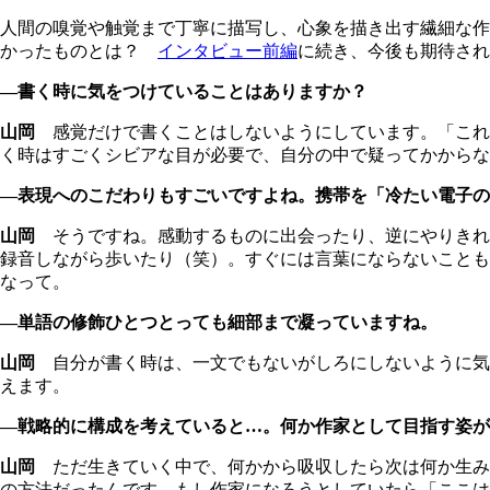
人間の嗅覚や触覚まで丁寧に描写し、心象を描き出す繊細な作
かったものとは？
インタビュー前編
に続き、今後も期待され
―書く時に気をつけていることはありますか？
山岡
感覚だけで書くことはしないようにしています。「これ
く時はすごくシビアな目が必要で、自分の中で疑ってかからな
―表現へのこだわりもすごいですよね。携帯を「冷たい電子の
山岡
そうですね。感動するものに出会ったり、逆にやりきれ
録音しながら歩いたり（笑）。すぐには言葉にならないことも
なって。
―単語の修飾ひとつとっても細部まで凝っていますね。
山岡
自分が書く時は、一文でもないがしろにしないように気
えます。
―戦略的に構成を考えていると…。何か作家として目指す姿が
山岡
ただ生きていく中で、何かから吸収したら次は何か生み
の方法だったんです。もし作家になろうとしていたら「ここは