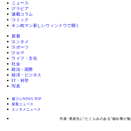
ニュース
グラビア
連載コラム
コミック
キン肉マン
新しいウィンドウで開く
新着
エンタメ
スポーツ
クルマ
ライフ・文化
社会
政治・国際
経済・ビジネス
IT・科学
写真
週プレNEWS TOP
新着ニュース
エンタメニュース
作家･奥泉光に“たくらみのある”秘め事が