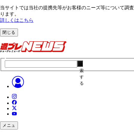
当サイトでは当社の提携先等がお客様のニーズ等について調査・
ります。
詳しくはこちら
閉じる
検
索
す
る
メニュ