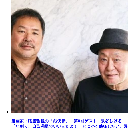
漫画家・猿渡哲也の「烈侠伝」 第8回ゲスト・泉谷しげる
「粗削り、自己満足でいいんだよ！ とにかく熱狂したい。漫