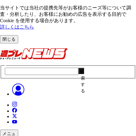
当サイトでは当社の提携先等がお客様のニーズ等について調
査・分析したり、お客様にお勧めの広告を表⽰する⽬的で
Cookie を使⽤する場合があります。
詳しくはこちら
閉じる
検
索
す
る
メニュ