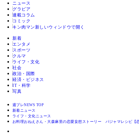
ニュース
グラビア
連載コラム
コミック
キン肉マン
新しいウィンドウで開く
新着
エンタメ
スポーツ
クルマ
ライフ・文化
社会
政治・国際
経済・ビジネス
IT・科学
写真
週プレNEWS TOP
新着ニュース
ライフ・文化ニュース
お料理おねえさん・大森麻里の恋愛妄想ストーリー パジャマレシピ【