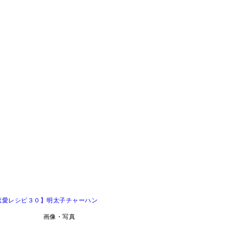
恋愛レシピ３０】明太子チャーハン
画像・写真