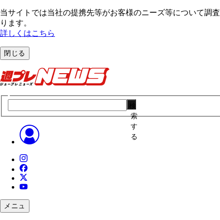
当サイトでは当社の提携先等がお客様のニーズ等について調査・
ります。
詳しくはこちら
閉じる
検
索
す
る
メニュ