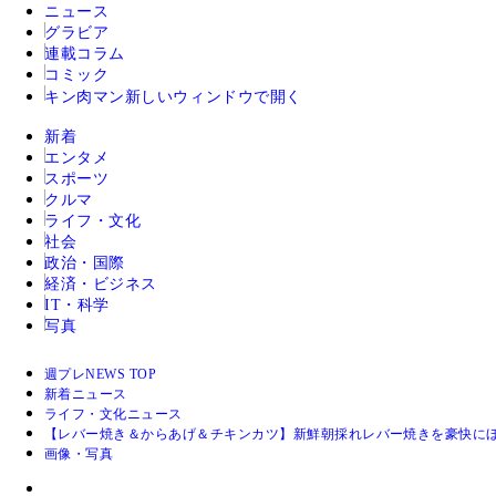
ニュース
グラビア
連載コラム
コミック
キン肉マン
新しいウィンドウで開く
新着
エンタメ
スポーツ
クルマ
ライフ・文化
社会
政治・国際
経済・ビジネス
IT・科学
写真
週プレNEWS TOP
新着ニュース
ライフ・文化ニュース
【レバー焼き＆からあげ＆チキンカツ】新鮮朝採れレバー焼きを豪快にほ
画像・写真