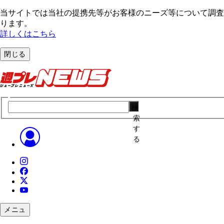
当サイトでは当社の提携先等がお客様のニーズ等について調査・
ります。
詳しくはこちら
閉じる
検
索
す
る
メニュ