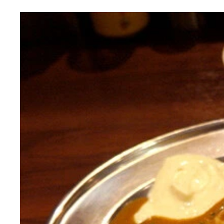
「阿佐ヶ谷スターロード商店会」
「阿佐ヶ谷ダイニングキッチン」
とんこつラーメンに
定食に
丼＆洋食
チューハイで始めよう
「至福の阿佐ヶ谷丼 レバー焼き」
思わず笑顔になる
たっぷりのキャベツも嬉しい
レバー焼き
タルタルソースの嬉しさ
チキンカツは当然ソースでも
温玉を崩す