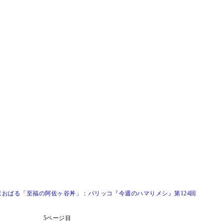
おばる「至福の阿佐ヶ谷丼」：パリッコ『今週のハマりメシ』第124回
5ページ目