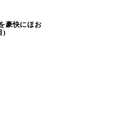
を豪快にほお
)