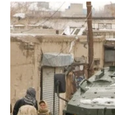
歩兵は「機械化部隊」なので、米から供与されたM
そして、英国から供与されたチャレンジャー２が、
世界最強戦車の米軍M1エイブラハムス戦車は、こ