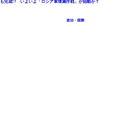
略も完成!? いよいよ「ロシア軍壊滅作戦」が始動か？
政治・国際