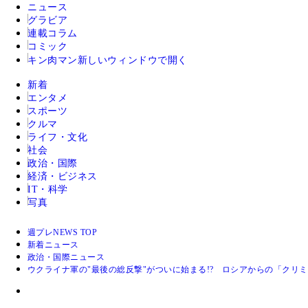
ニュース
グラビア
連載コラム
コミック
キン肉マン
新しいウィンドウで開く
新着
エンタメ
スポーツ
クルマ
ライフ・文化
社会
政治・国際
経済・ビジネス
IT・科学
写真
週プレNEWS TOP
新着ニュース
政治・国際ニュース
ウクライナ軍の"最後の総反撃"がついに始まる!? ロシアからの「クリミ