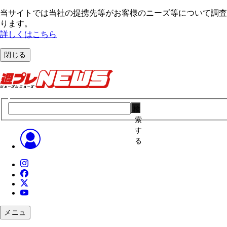
当サイトでは当社の提携先等がお客様のニーズ等について調査・
ります。
詳しくはこちら
閉じる
検
索
す
る
メニュ