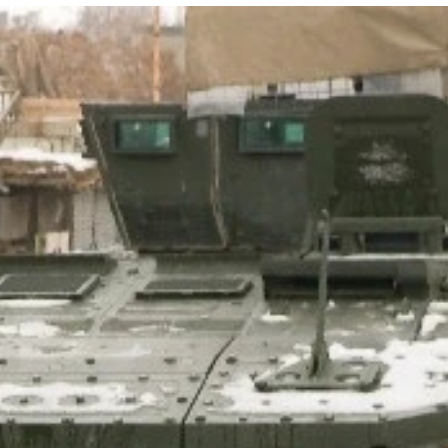
2ブラッドレー歩兵戦闘車で随伴する
重戦車して部隊を強化する
の秋からウクライナ最前線に投入される