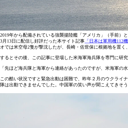
2019年から配備されている強襲揚陸艦「アメリカ」（手前
3月13日に配信し好評だった本サイト記事
「日本は軍用機112
オでは米空母2隻が撃沈したが、長崎・佐世保に根拠地を置く
するとその後、この記事に登場した米海軍海兵隊を専門に研究
「先ほど海兵隊と海軍から連絡があったのですが、米海軍の水
この酷い状況ですと緊急出動は困難で、昨年２月のウクライナ
隊は出動できませんでした。中国軍の笑い声が聞こえてきそう