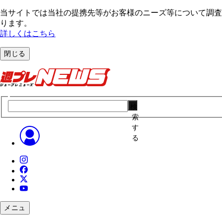
当サイトでは当社の提携先等がお客様のニーズ等について調査・
ります。
詳しくはこちら
閉じる
検
索
す
る
メニュ