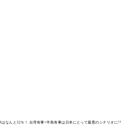
はなんと32％！ 台湾有事×半島有事は日本にとって最悪のシナリオに!?