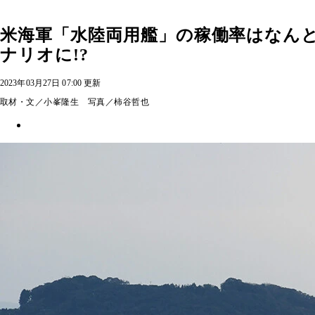
米海軍「水陸両用艦」の稼働率はなんと
ナリオに!?
2023年03月27日 07:00 更新
取材・文／小峯隆生 写真／柿谷哲也