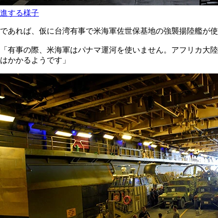
進する様子
であれば、仮に台湾有事で米海軍佐世保基地の強襲揚陸艦が使
「有事の際、米海軍はパナマ運河を使いません。アフリカ大陸
はかかるようです」