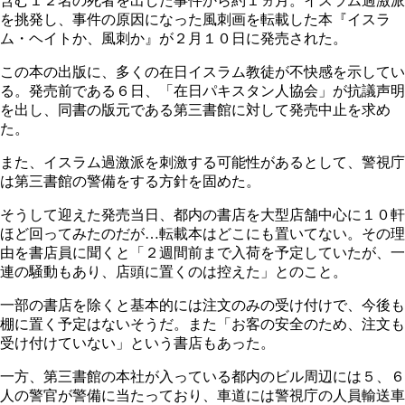
含む１２名の死者を出した事件から約１ヵ月。イスラム過激派
を挑発し、事件の原因になった風刺画を転載した本『イスラ
ム・ヘイトか、風刺か』が２月１０日に発売された。
この本の出版に、多くの在日イスラム教徒が不快感を示してい
る。発売前である６日、「在日パキスタン人協会」が抗議声明
を出し、同書の版元である第三書館に対して発売中止を求め
た。
また、イスラム過激派を刺激する可能性があるとして、警視庁
は第三書館の警備をする方針を固めた。
そうして迎えた発売当日、都内の書店を大型店舗中心に１０軒
ほど回ってみたのだが…転載本はどこにも置いてない。その理
由を書店員に聞くと「２週間前まで入荷を予定していたが、一
連の騒動もあり、店頭に置くのは控えた」とのこと。
一部の書店を除くと基本的には注文のみの受け付けで、今後も
棚に置く予定はないそうだ。また「お客の安全のため、注文も
受け付けていない」という書店もあった。
一方、第三書館の本社が入っている都内のビル周辺には５、６
人の警官が警備に当たっており、車道には警視庁の人員輸送車