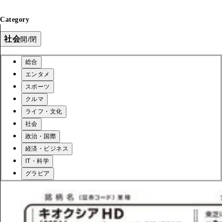
Category
社会
開/閉
総合
エンタメ
スポーツ
クルマ
ライフ・文化
社会
政治・国際
経済・ビジネス
IT・科学
グラビア