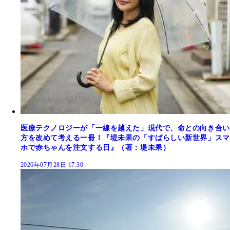
医療テクノロジーが「一線を越えた」現代で、命との向き合い
方を改めて考える一冊！『堤未果の「すばらしい新世界」スマ
ホで赤ちゃんを注文する日』（著：堤未果）
2026年07月28日 17:30