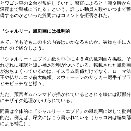
とワゴン車の２台が常駐していた。警官によると「朝９時から
深夜まで警戒に当たる」という。詳しい動員人数やいつまで警
備するのかといった質問にはコメントを拒否された。
『シャルリー』風刺画には批判的
さて、そもそもこの本の内容はいかなるものか。実物を手に入
れたので紹介しよう。
『シャルリー・エブド』紙を中心に４８点の風刺画を掲載、そ
れぞれに和訳と短い補足説明がついている。転載された風刺画
がおちょくっているのは、イスラム関係だけでなく、ローマ法
王や仏サルコジ前大統領、スウェーデンのサッカー選手イブラ
ヒモビッチなど様々。
ただ、預言者ムハンマドが描かれているとされる絵には顔部分
にモザイク処理がかけられている。
同書は全体的に『シャルリー・エブド』の風刺画に対して批判
的だ。例えば、序文にはこう書かれている（カッコ内は編集部
による補足）。