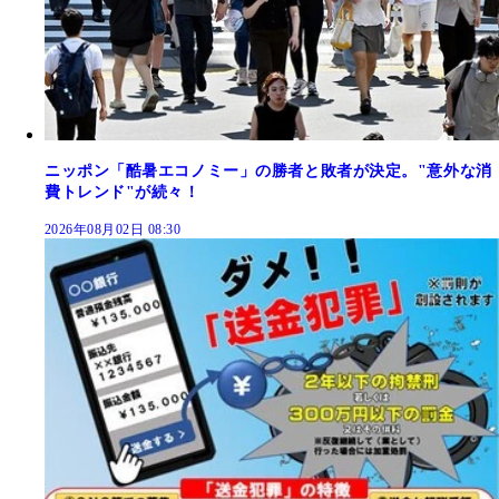
ニッポン「酷暑エコノミー」の勝者と敗者が決定。"意外な消
費トレンド"が続々！
2026年08月02日 08:30