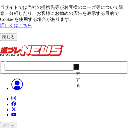
当サイトでは当社の提携先等がお客様のニーズ等について調
査・分析したり、お客様にお勧めの広告を表⽰する⽬的で
Cookie を使⽤する場合があります。
詳しくはこちら
閉じる
検
索
す
る
メニュ