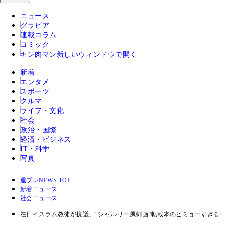
ニュース
グラビア
連載コラム
コミック
キン肉マン
新しいウィンドウで開く
新着
エンタメ
スポーツ
クルマ
ライフ・文化
社会
政治・国際
経済・ビジネス
IT・科学
写真
週プレNEWS TOP
新着ニュース
社会ニュース
在日イスラム教徒が抗議、“シャルリー風刺画”転載本のビミョーすぎる