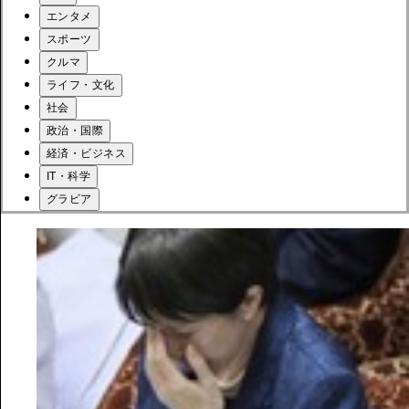
エンタメ
スポーツ
クルマ
ライフ・文化
社会
政治・国際
経済・ビジネス
IT・科学
グラビア