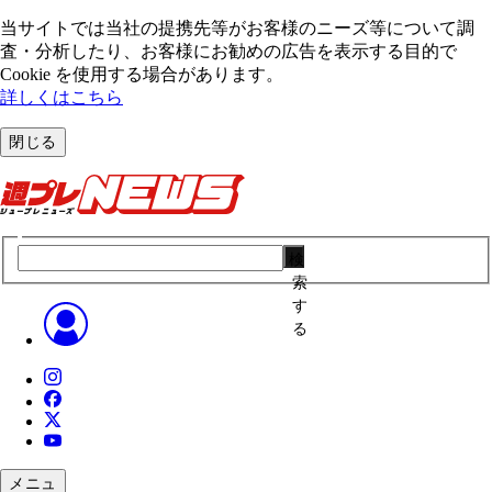
当サイトでは当社の提携先等がお客様のニーズ等について調
査・分析したり、お客様にお勧めの広告を表⽰する⽬的で
Cookie を使⽤する場合があります。
詳しくはこちら
閉じる
検
索
す
る
メニュ