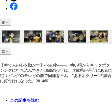
前へ
試合直前、控え室で山下正人会長の構えるミットと
次へ
千飛。絶大な信頼を寄せ、二人三脚で世界を目指し
る
【拳で人の心を動かす】小5の冬――。幼い頃からキックボク
シングに打ち込んできた10歳の少年は、兵庫県伊丹市にある自
宅リビングのテレビの前で固唾を呑み、"あるボクサー"の試合
に釘付けになった。2014年...
この記事を読む