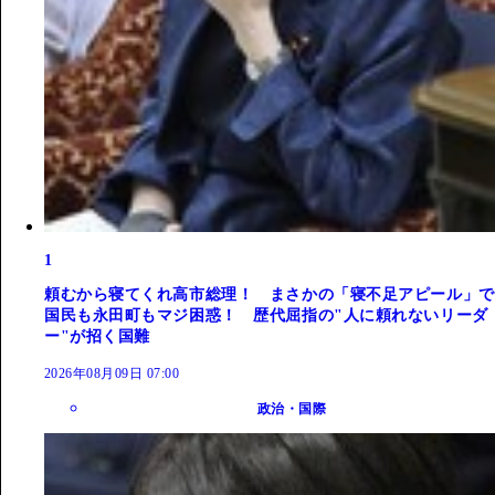
1
頼むから寝てくれ高市総理！ まさかの「寝不足アピール」で
国民も永田町もマジ困惑！ 歴代屈指の"人に頼れないリーダ
ー"が招く国難
2026年08月09日 07:00
政治・国際