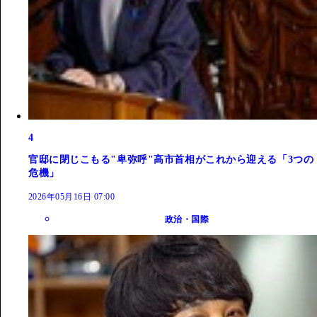
4
官邸に閉じこもる"卑弥呼"高市首相がこれから迎える「3つの
危機」
2026年05月16日 07:00
政治・国際