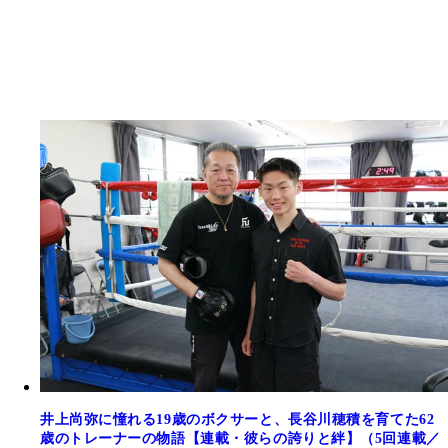
井上尚弥に憧れる19歳のボクサーと、長谷川穂積を育てた62
歳のトレーナーの物語【連載・彼らの誇りと絆】（5回連載／