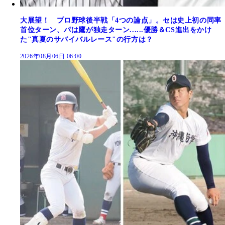
大展望！ プロ野球後半戦「4つの論点」。セは史上初の同率
首位ターン、パは鷹が独走ターン......優勝＆CS進出をかけ
た"真夏のサバイバルレース"の行方は？
2026年08月06日 06:00