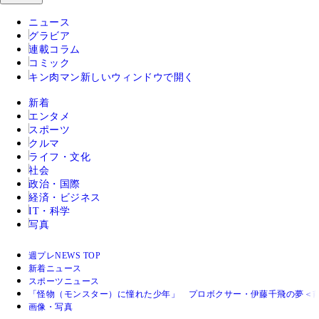
ニュース
グラビア
連載コラム
コミック
キン肉マン
新しいウィンドウで開く
新着
エンタメ
スポーツ
クルマ
ライフ・文化
社会
政治・国際
経済・ビジネス
IT・科学
写真
週プレNEWS TOP
新着ニュース
スポーツニュース
「怪物（モンスター）に憧れた少年」 プロボクサー・伊藤千飛の夢＜
画像・写真