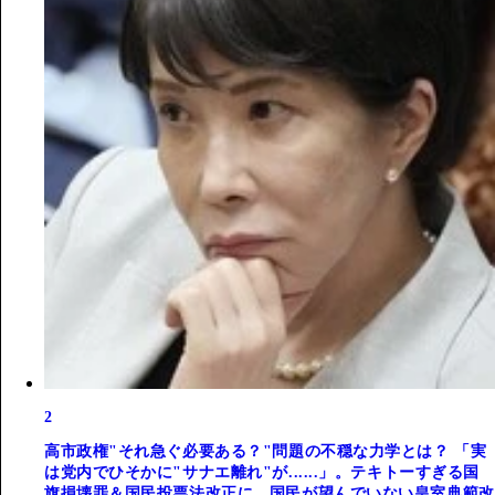
2
高市政権"それ急ぐ必要ある？"問題の不穏な力学とは？ 「実
は党内でひそかに"サナエ離れ"が......」。テキトーすぎる国
旗損壊罪＆国民投票法改正に、国民が望んでいない皇室典範改