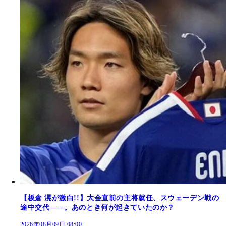
【板倉 滉が激白!!】大会直前の主将就任、スウェーデン戦の
途中交代――。あのとき何が起きていたのか？
2026年08月09日 08:00