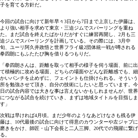
子を育てる方針だ。
今回の試合に向けて新年早々3日から7日まで上京した伊藤は、
より強い相手を求めて東京・三迫ジムでスパーリングを重ね
た。まだ試合を終えたばかりだがすぐに練習再開し、2月も三
迫ジムでスパーリングを計画している。その際には、3月中
旬、ユーリ阿久井政悟と世界フライ級2団体統一戦が噂される
拳四朗にもふたたび胸を借りるつもりだ。
「拳四朗さんは、距離を取って相手の様子を伺う場面、前に出
て積極的に攻める場面、どちらの場面やどんな距離感でも、細
かいパンチを止めずに、フェイントも仕掛けられる。そういう
所を勉強させて頂き、自分の技術にしたいと思っています。今
日の試合内容では大きな事は言えないかもしれませんが、世界
につながる試合を続けていき、まずは地域タイトルを目指しま
す」
次戦は早ければ4月頃。まだ少年のようなあどけなさも残る伊
藤は、10代最後の試合に向けて得意のカウンターや左ジャブに
磨きをかけ、師匠・山下会長と二人三脚、20代での飛躍に繋げ
る。