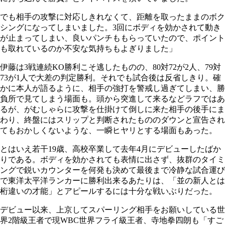
でも相手の攻撃に対応しきれなくて、距離を取ったままのボク
シングになってしまいました。3回にボディを効かされて動き
が止まってしまい、良いパンチももらっていたので、ポイント
も取れているのか不安な気持ちもよぎりました」
伊藤は3戦連続KO勝利こそ逃したものの、80対72が2人、79対
73が1人で大差の判定勝利。それでも試合後は反省しきり。確
かに本人が語るように、相手の強打を警戒し過ぎてしまい、勝
負所で見てしまう場面も。頭から突進して来るなどラフではあ
るが、がむしゃらに攻撃を仕掛けて倒しに来た相手の後手にま
わり、終盤にはスリップと判断されたもののダウンと宣告され
てもおかしくないような、一瞬ヒヤリとする場面もあった。
とはいえ若干19歳、高校卒業して去年4月にデビューしたばか
りである。ボディを効かされても表情に出さず、抜群のタイミ
ングで鋭いカウンターを何発も決めて最後まで冷静な試合運び
で東洋太平洋ランカーに勝利出来るあたりは、「並の新人とは
桁違いの才能」とアピールするには十分な戦いぶりだった。
デビュー以来、上京してスパーリング相手をお願いしている世
界2階級王者で現WBC世界フライ級王者、寺地拳四朗も「すご