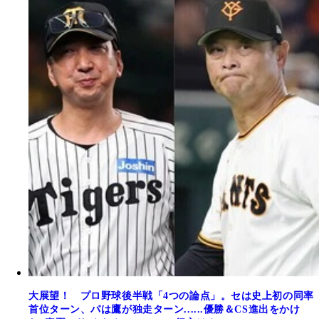
大展望！ プロ野球後半戦「4つの論点」。セは史上初の同率
首位ターン、パは鷹が独走ターン......優勝＆CS進出をかけ