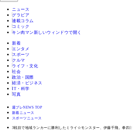
ニュース
グラビア
連載コラム
コミック
キン肉マン
新しいウィンドウで開く
新着
エンタメ
スポーツ
クルマ
ライフ・文化
社会
政治・国際
経済・ビジネス
IT・科学
写真
週プレNEWS TOP
新着ニュース
スポーツニュース
3戦目で地域ランカーに勝利したミライ☆モンスター、伊藤千飛。拳四朗