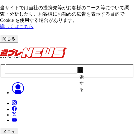
当サイトでは当社の提携先等がお客様のニーズ等について調
査・分析したり、お客様にお勧めの広告を表⽰する⽬的で
Cookie を使⽤する場合があります。
詳しくはこちら
閉じる
検
索
す
る
メニュ