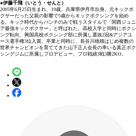
●伊藤千飛（いとう・せんと）
2005年6月25日生まれ、19歳。兵庫県伊丹市出身。元キックボ
クサーだった父親の影響で5歳からキックボクシングを始め
る。キック時代からパンチのみで戦うスタイルで「関西ジュニ
ア最強キックボクサー」と呼ばれた。高校入学と同時にボクシ
ング転向。興国高校ボクシング部に所属し選抜2冠&アジアユ
ース選手権3位入賞。卒業と同時に、長谷川穂積はじめ複数の
世界チャンピオンを育ててきた山下正人会長の率いる真正ボク
シングジムに所属しプロデビュー。プロ戦績3戦3勝2KO。