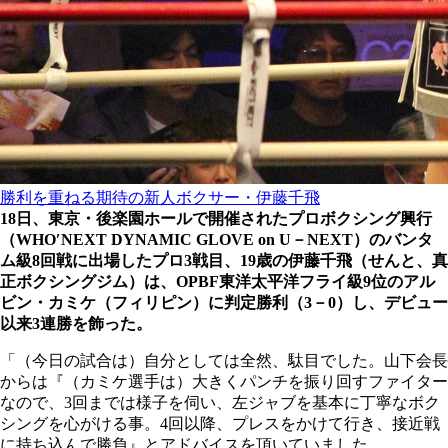
勝利を重ねる期待の新人ボクサー・伊藤千飛
18日、東京・後楽園ホールで開催されたプロボクシング興行
（WHO′NEXT DYNAMIC GLOVE on U－NEXT）のバンタ
ム級8回戦に出場したプロ3戦目、19歳の伊藤千飛（せんと、真
正ボクシングジム）は、OPBF東洋太平洋フライ級9位のアル
ビン・カミケ（フィリピン）に判定勝利（3－0）し、デビュー
以来3連勝を飾った。
「（今日の試合は）自分としては全然、駄目でした。山下会長
からは『（カミケ選手は）大きくパンチを振り回すファイター
なので、3回までは様子を伺い、左ジャブを基本に丁寧なボク
シングを心がける事。4回以降、プレスをかけて行き、接近戦
に持ち込んで勝負』とアドバイスを頂いていました。