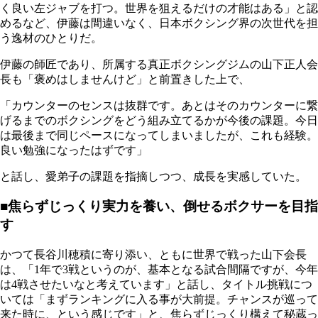
く良い左ジャブを打つ。世界を狙えるだけの才能はある」と認
めるなど、伊藤は間違いなく、日本ボクシング界の次世代を担
う逸材のひとりだ。
伊藤の師匠であり、所属する真正ボクシングジムの山下正人会
長も「褒めはしませんけど」と前置きした上で、
「カウンターのセンスは抜群です。あとはそのカウンターに繋
げるまでのボクシングをどう組み立てるかが今後の課題。今日
は最後まで同じペースになってしまいましたが、これも経験。
良い勉強になったはずです」
と話し、愛弟子の課題を指摘しつつ、成長を実感していた。
■焦らずじっくり実力を養い、倒せるボクサーを目指
す
かつて長谷川穂積に寄り添い、ともに世界で戦った山下会長
は、「1年で3戦というのが、基本となる試合間隔ですが、今年
は4戦させたいなと考えています」と話し、タイトル挑戦につ
いては「まずランキングに入る事が大前提。チャンスが巡って
来た時に、という感じです」と、焦らずじっくり構えて秘蔵っ