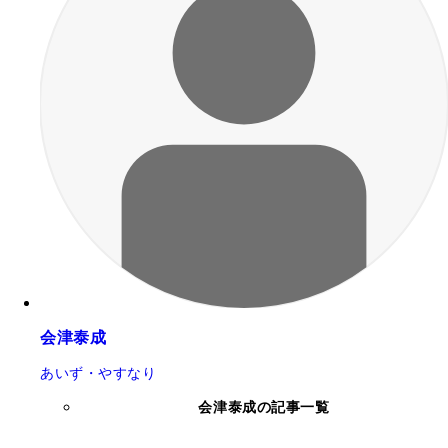
会津泰成
あいず・やすなり
会津泰成の記事一覧