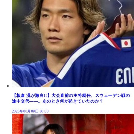
【板倉 滉が激白!!】大会直前の主将就任、スウェーデン戦の
途中交代――。あのとき何が起きていたのか？
2026年08月09日 08:00