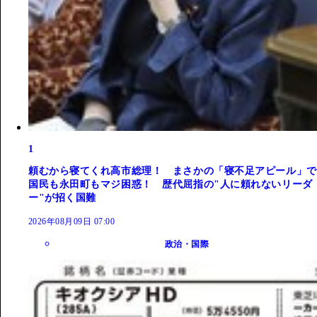
1
頼むから寝てくれ高市総理！ まさかの「寝不足アピール」で
国民も永田町もマジ困惑！ 歴代屈指の"人に頼れないリーダ
ー"が招く国難
2026年08月09日 07:00
政治・国際