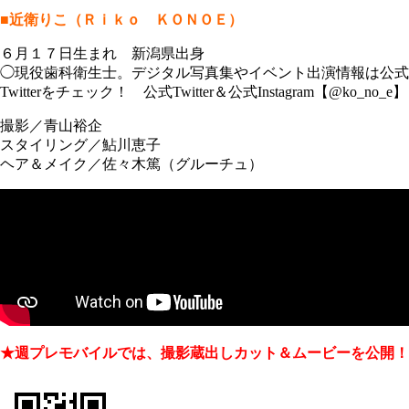
■近衛りこ（Ｒｉｋｏ ＫＯＮＯＥ）
６月１７日生まれ 新潟県出身
◯現役歯科衛生士。デジタル写真集やイベント出演情報は公式
Twitterをチェック！ 公式Twitter＆公式Instagram【@ko_no_e】
撮影／青山裕企
スタイリング／鮎川恵子
ヘア＆メイク／佐々木篤（グルーチュ）
★週プレモバイルでは、撮影蔵出しカット＆ムービーを公開！