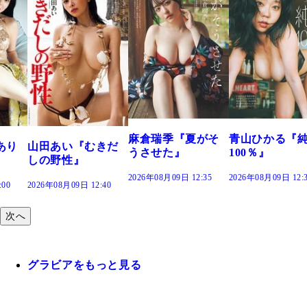
溝端 葵『もう
つの、あおい
で。』
2026年08月09日 12:
麻倉瑞季『夏がそ
青山ひかる『純度
きだ
うさせた』
100％』
2026年08月09日 12:35
2026年08月09日 12:30
:40
次へ
グラビアをもっと見る