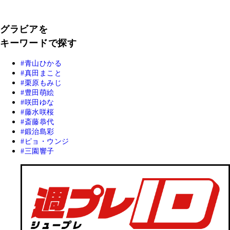
グラビアを
キーワードで探す
青山ひかる
真田まこと
栗原もみじ
豊田萌絵
咲田ゆな
藤水咲桜
斎藤恭代
鍛治島彩
ピョ・ウンジ
三園響子