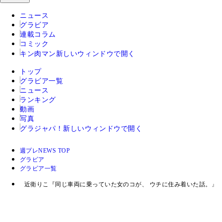
ニュース
グラビア
連載コラム
コミック
キン肉マン
新しいウィンドウで開く
トップ
グラビア一覧
ニュース
ランキング
動画
写真
グラジャパ！
新しいウィンドウで開く
週プレNEWS TOP
グラビア
グラビア一覧
近衛りこ『同じ車両に乗っていた女のコが、 ウチに住み着いた話。』