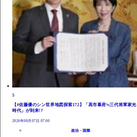
5
【#佐藤優のシン世界地図探索172】「高市幕府≒三代将軍家光
時代」が到来!?
2026年08月07日 07:00
政治・国際