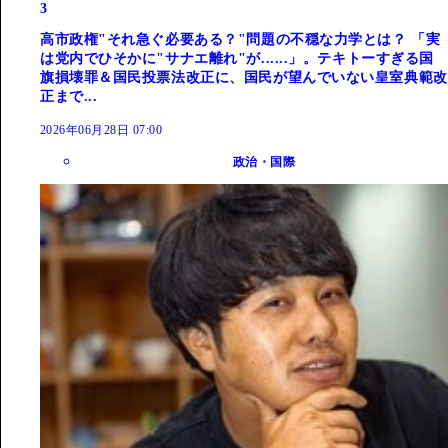
3
高市政権"それ急ぐ必要ある？"問題の不穏な力学とは？ 「実
は党内でひそかに"サナエ離れ"が......」。テキトーすぎる国
旗損壊罪＆国民投票法改正に、国民が望んでいない皇室典範改
正まで...
2026年06月28日 07:00
政治・国際