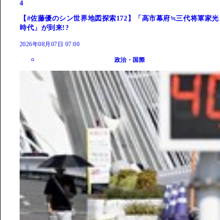
4
【#佐藤優のシン世界地図探索172】「高市幕府≒三代将軍家光
時代」が到来!?
2026年08月07日 07:00
政治・国際