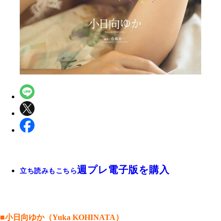
週プレ電子版を購入
立ち読みもこちら
■小日向ゆか（Yuka KOHINATA）