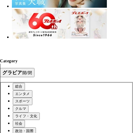
Category
グラビア
開/閉
総合
エンタメ
スポーツ
クルマ
ライフ・文化
社会
政治・国際