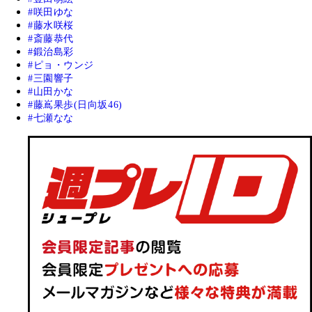
咲田ゆな
藤水咲桜
斎藤恭代
鍛治島彩
ピョ・ウンジ
三園響子
山田かな
藤嶌果歩(日向坂46)
七瀬なな