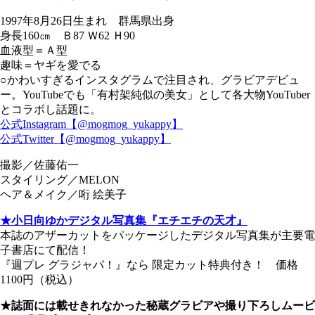
1997年8月26日生まれ 群馬県出身
身長160㎝ Ｂ87 Ｗ62 Ｈ90
血液型＝Ａ型
趣味＝ヤギを愛でる
○かわいすぎるインスタグラムで注目され、グラビアデビュ
ー。YouTubeでも「有村架純似の美女」として各大物YouTuber
とコラボし話題に。
公式Instagram【@mogmog_yukappy】
公式Twitter【@mogmog_yukappy】
撮影／佐藤佑一
スタイリング／MELON
ヘア＆メイク／哘 絵美子
★小日向ゆかデジタル写真集『エチエチの天才』
本誌のアザーカットをパッケージしたデジタル写真集が主要電
子書店にて配信！
『週プレ グラジャパ！』なら 限定カット特典付き！ 価格
1100円（税込）
★誌面には載せきれなかった秘蔵グラビアや撮り下ろしムービ