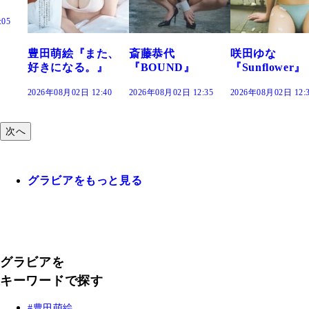
た、
斎藤恭代
咲田ゆな
藤水咲桜『花
』
『BOUND』
『Sunflower』
だまり』
:40
2026年08月02日 12:35
2026年08月02日 12:30
2026年08月02日 12:
次へ
グラビアをもっと見る
グラビアを
キーワードで探す
豊田萌絵