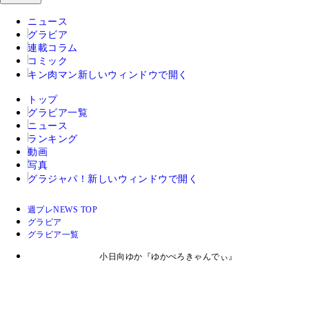
ニュース
グラビア
連載コラム
コミック
キン肉マン
新しいウィンドウで開く
トップ
グラビア一覧
ニュース
ランキング
動画
写真
グラジャパ！
新しいウィンドウで開く
週プレNEWS TOP
グラビア
グラビア一覧
小日向ゆか『ゆかぺろきゃんでぃ』