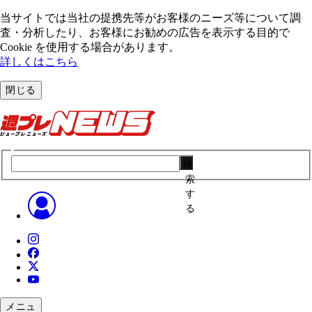
当サイトでは当社の提携先等がお客様のニーズ等について調
査・分析したり、お客様にお勧めの広告を表⽰する⽬的で
Cookie を使⽤する場合があります。
詳しくはこちら
閉じる
検
索
す
る
メニュ