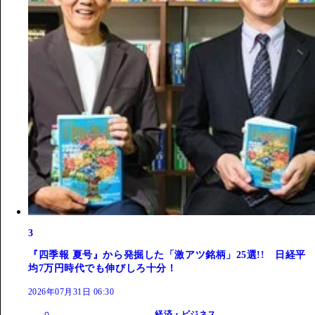
3
『四季報 夏号』から発掘した「激アツ銘柄」25選!! 日経平
均7万円時代でも伸びしろ十分！
2026年07月31日 06:30
経済・ビジネス