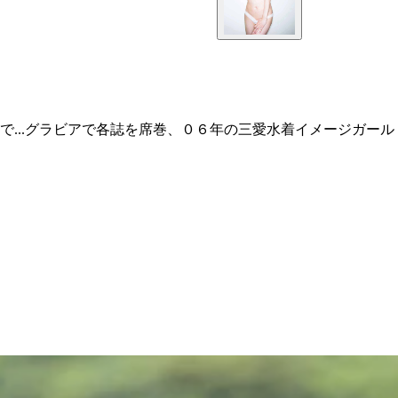
...グラビアで各誌を席巻、０６年の三愛水着イメージガール