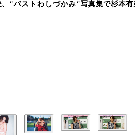
、"バストわしづかみ"写真集で杉本有