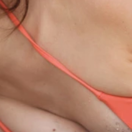
かったとか
かったとか
みポーズまで…