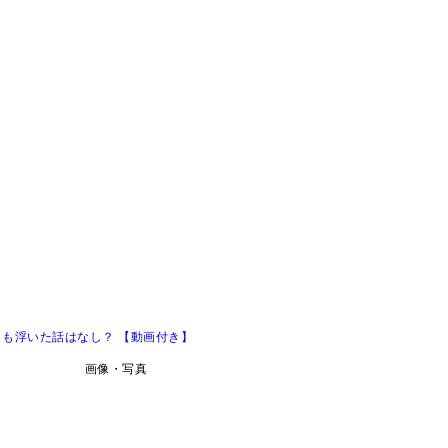
！も浮いた話はなし？ 【動画付き】
画像・写真