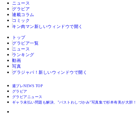
ニュース
グラビア
連載コラム
コミック
キン肉マン
新しいウィンドウで開く
トップ
グラビア一覧
ニュース
ランキング
動画
写真
グラジャパ！
新しいウィンドウで開く
週プレNEWS TOP
グラビア
グラビアニュース
ギャラ未払い問題も解決、"バストわしづかみ"写真集で杉本有美が大胆