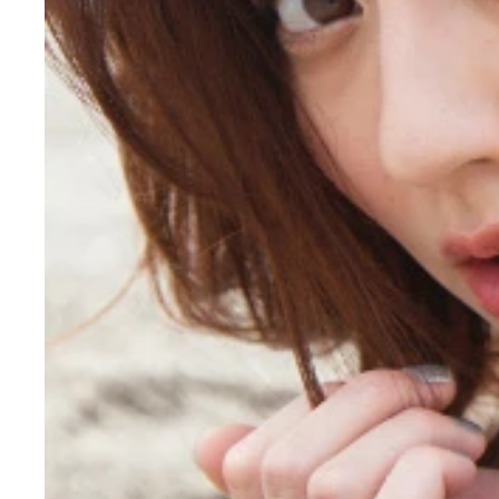
胸を自らわしづかみ！な写真集の表紙がコレ。この
胸を自らわしづかみ！な写真集の表紙がコレ。この
記念すべき１０冊目の写真集「Ｃｈｉａｍａｔａ（