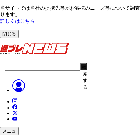
当サイトでは当社の提携先等がお客様のニーズ等について調査・
ります。
詳しくはこちら
閉じる
検
索
す
る
メニュ