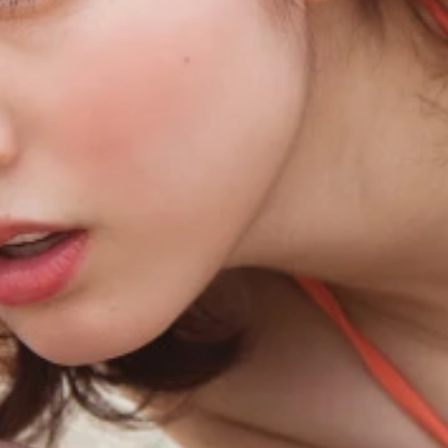
一枚を撮影したホテルは、暖房がなかなかきかず、すっごく寒
一枚を撮影したホテルは、暖房がなかなかきかず、すっごく寒
キアマータ）」はローマで撮り下ろし。刺激的な胸のわしづか