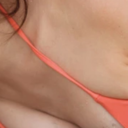
かったとか
かったとか
みポーズまで…