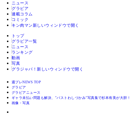
ニュース
グラビア
連載コラム
コミック
キン肉マン
新しいウィンドウで開く
トップ
グラビア一覧
ニュース
ランキング
動画
写真
グラジャパ！
新しいウィンドウで開く
週プレNEWS TOP
グラビア
グラビアニュース
ギャラ未払い問題も解決、"バストわしづかみ"写真集で杉本有美が大胆
画像・写真