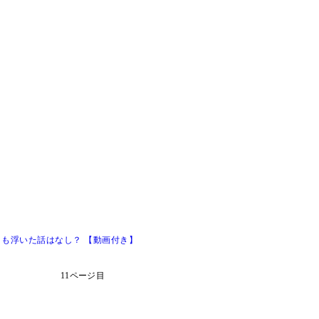
！も浮いた話はなし？ 【動画付き】
11ページ目