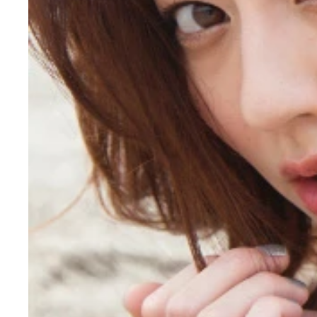
胸を自らわしづかみ！な写真集の表紙がコレ。この
胸を自らわしづかみ！な写真集の表紙がコレ。この
記念すべき１０冊目の写真集「Ｃｈｉａｍａｔａ（