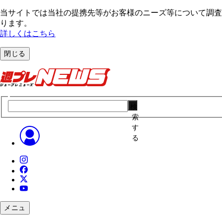
当サイトでは当社の提携先等がお客様のニーズ等について調査・
ります。
詳しくはこちら
閉じる
検
索
す
る
メニュ