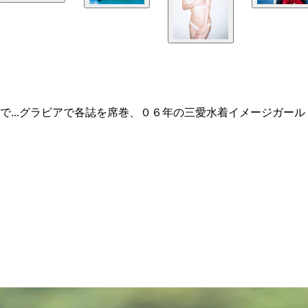
...グラビアで各誌を席巻、０６年の三愛水着イメージガール