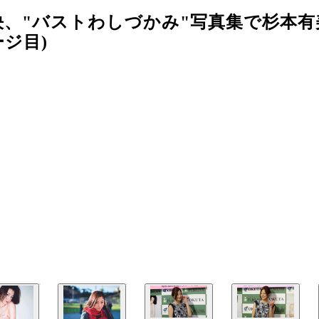
、"バストわしづかみ"写真集で杉本有
ージ目)