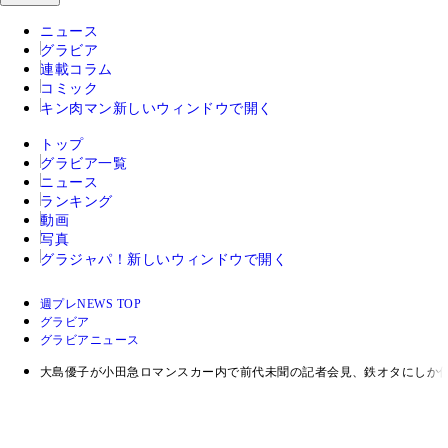
ニュース
グラビア
連載コラム
コミック
キン肉マン
新しいウィンドウで開く
トップ
グラビア一覧
ニュース
ランキング
動画
写真
グラジャパ！
新しいウィンドウで開く
週プレNEWS TOP
グラビア
グラビアニュース
大島優子が小田急ロマンスカー内で前代未聞の記者会見、鉄オタにし