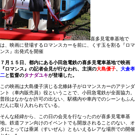
喜多見電車基地で
は、映画に登場するロマンスカーを前に、くす玉を割る『ロマ
ンス』出発式を開催
７月１５日、都内にある小田急電鉄の喜多見電車基地で映画
『ロマンス』の記者会見が行なわれ、主演の
大島優子
、
大倉孝
二
と監督の
タナダユキ
が登場した。
この映画は大島優子演じる北條鉢子がロマンスカーのアテンダ
ント（車内販売員）役ということで、小田急電鉄が全面協力。
普段はなかなか許可の出ない、駅構内や車内でのシーンもふん
だんに取り入れられている。
そんな経緯から、この日の会見を行なったのが喜多見電車基
地。鉄道ファン向けのイベントでも開放されることのない、オ
タにとっては垂涎（すいぜん）ともいえるレアな場所での開催