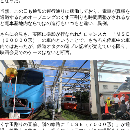
となった。
当然、この日も通常の運行通りに稼働しており、電車が真横を
通過するためオープニングのくす玉割りも時間調整がされるな
ど電車基地内ならではの進行もいつもと違い、異例。
さらに会見も、実際に撮影が行なわれたロマンスカー「ＭＳＥ
（６００００形）」の車内ということで、もちろん停車中の車
内ではあったが、鉄道オタクの週プレ記者が覚えている限り、
映画会見でのケースはないと断言。
くす玉割りの直前、隣の線路に「ＬＳＥ（７０００形）」が通