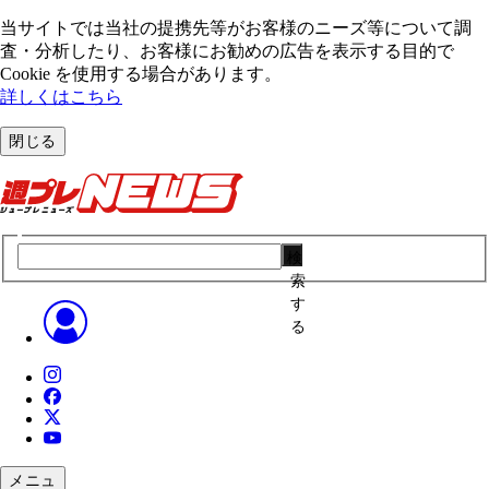
当サイトでは当社の提携先等がお客様のニーズ等について調
査・分析したり、お客様にお勧めの広告を表⽰する⽬的で
Cookie を使⽤する場合があります。
詳しくはこちら
閉じる
検
索
す
る
メニュ