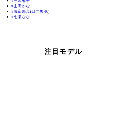
三園響子
山田かな
藤嶌果歩(日向坂46)
七瀬なな
注目モデル