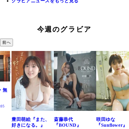
グラビアニュースをもっと見る
今週のグラビア
前へ
また、
斎藤恭代
咲田ゆな
藤水咲桜『
。』
『BOUND』
『Sunflower』
だまり』