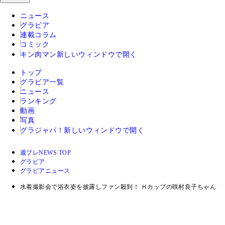
ニュース
グラビア
連載コラム
コミック
キン肉マン
新しいウィンドウで開く
トップ
グラビア一覧
ニュース
ランキング
動画
写真
グラジャパ！
新しいウィンドウで開く
週プレNEWS TOP
グラビア
グラビアニュース
水着撮影会で浴衣姿を披露しファン殺到！ Ｈカップの咲村良子ちゃん 