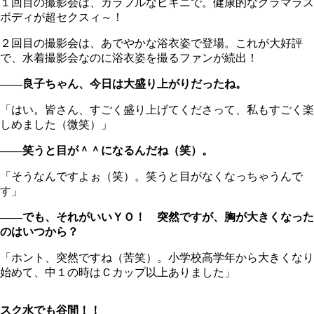
１回目の撮影会は、カラフルなビキニで。健康的なグラマラス
ボディが超セクスィ～！
２回目の撮影会は、あでやかな浴衣姿で登場。これが大好評
で、水着撮影会なのに浴衣姿を撮るファンが続出！
――良子ちゃん、今日は大盛り上がりだったね。
「はい。皆さん、すごく盛り上げてくださって、私もすごく楽
しめました（微笑）」
――笑うと目が＾＾になるんだね（笑）。
「そうなんですよぉ（笑）。笑うと目がなくなっちゃうんで
す」
――でも、それがいいＹＯ！ 突然ですが、胸が大きくなった
のはいつから？
「ホント、突然ですね（苦笑）。小学校高学年から大きくなり
始めて、中１の時はＣカップ以上ありました」
スク水でも谷間！！