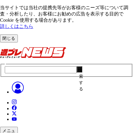
当サイトでは当社の提携先等がお客様のニーズ等について調
査・分析したり、お客様にお勧めの広告を表⽰する⽬的で
Cookie を使⽤する場合があります。
詳しくはこちら
閉じる
検
索
す
る
メニュ