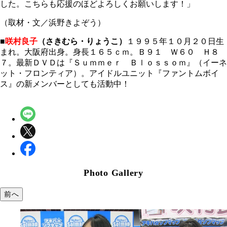
した。こちらも応援のほどよろしくお願いします！」
（取材・文／浜野きよぞう）
■
咲村良子
（さきむら・りょうこ）
１９９５年１０月２０日生
まれ。大阪府出身。身長１６５ｃｍ。Ｂ９１ Ｗ６０ Ｈ８
７。最新ＤＶＤは『Ｓｕｍｍｅｒ Ｂｌｏｓｓｏｍ』（イーネ
ット・フロンティア）。アイドルユニット『ファントムボイ
ス』の新メンバーとしても活動中！
Photo Gallery
前へ