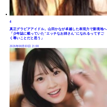
4
真正グラビアアイドル。山田かなが卓越した表現力で新境地へ
「少年誌に載っていた"エッチなお姉さん"になれるってすご
く尊いことだと思う」
2026年08月03日 21:00