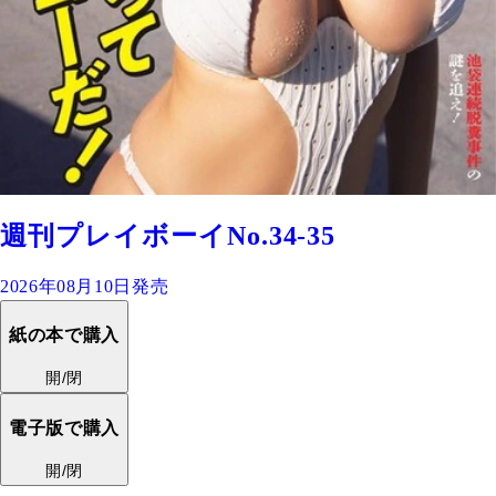
週刊プレイボーイNo.34-35
2026年08月10日発売
紙の本で購入
開/閉
電子版で購入
開/閉