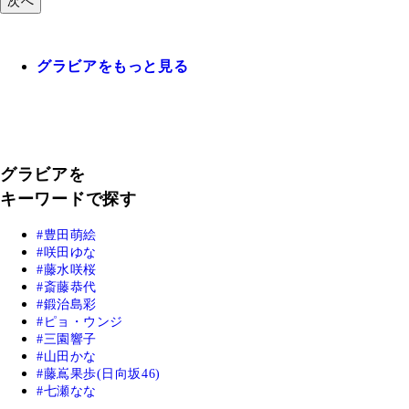
次へ
グラビアをもっと見る
グラビアを
キーワードで探す
豊田萌絵
咲田ゆな
藤水咲桜
斎藤恭代
鍛治島彩
ピョ・ウンジ
三園響子
山田かな
藤嶌果歩(日向坂46)
七瀬なな