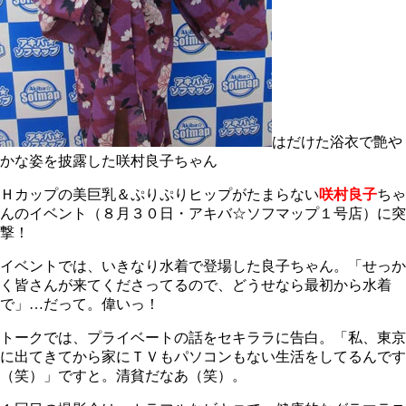
はだけた浴衣で艶や
かな姿を披露した咲村良子ちゃん
Ｈカップの美巨乳＆ぷりぷりヒップがたまらない
咲村良子
ちゃ
んのイベント（８月３０日・アキバ☆ソフマップ１号店）に突
撃！
イベントでは、いきなり水着で登場した良子ちゃん。「せっか
く皆さんが来てくださってるので、どうせなら最初から水着
で」…だって。偉いっ！
トークでは、プライベートの話をセキララに告白。「私、東京
に出てきてから家にＴＶもパソコンもない生活をしてるんです
（笑）」ですと。清貧だなあ（笑）。