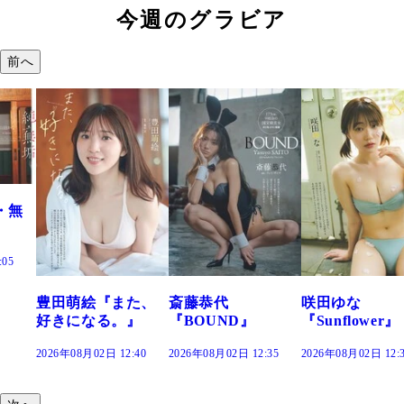
今週のグラビア
前へ
また、
斎藤恭代
咲田ゆな
藤水咲桜『
。』
『BOUND』
『Sunflower』
だまり』
12:40
2026年08月02日 12:35
2026年08月02日 12:30
2026年08月02日 1