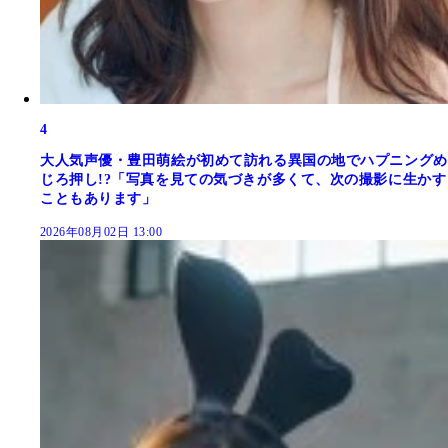
4
大人気声優・豊田萌絵が初めて訪れる異国の地でハプニングめ
じろ押し!?「写真を見ての気づきが多くて、次の撮影に生かす
こともあります」
2026年08月02日 13:00