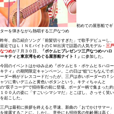
初めての屋形船でギ
ターを弾きながら熱唱する三戸なつめ
昨年、自己紹介ソング「前髪切りすぎた」で歌手デビューし、
最近ではＬＩＮＥバイトのＣＭ出演で話題の人気モデル・
三戸
なつめ
が７月３０日、
「ポケムヒプレゼンツ三戸なつめ×ハロ
ーキティと東京湾をめぐる屋形船ナイト！」
に参加した。
今回のイベントはかゆみ止め『ポケムヒＳ・ポケムヒＳハロー
キティ』の期間限定キャンペーン。この日は“蚊”にちなんでボ
ーダー柄がドレスコードだったが、三戸は赤いボーダーのＴシ
ャツに青いデニムと黄色いボタンという、キティちゃんと
の“双子コーデ”で招待客の前に登場。ボーダー柄で集まった約
１００人の姿に「すごいシマシマだ」とこぼし、さっそく笑い
を起こした。
三戸は最初に挨拶を終えると早速、新曲の「おでかけサマー」
を披露することに。しかし、意外にも招待客の年齢層は高く、