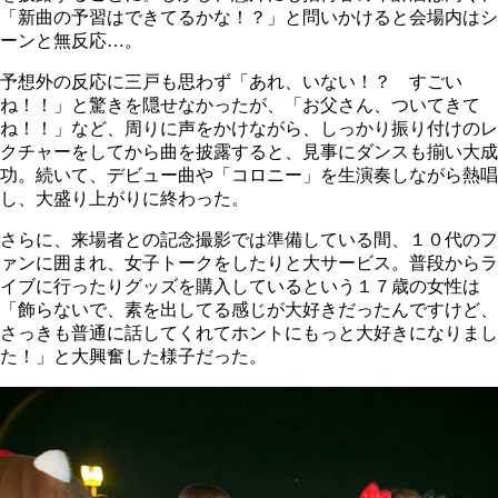
「新曲の予習はできてるかな！？」と問いかけると会場内はシ
ーンと無反応…。
予想外の反応に三戸も思わず「あれ、いない！？ すごい
ね！！」と驚きを隠せなかったが、「お父さん、ついてきて
ね！！」など、周りに声をかけながら、しっかり振り付けのレ
クチャーをしてから曲を披露すると、見事にダンスも揃い大成
功。続いて、デビュー曲や「コロニー」を生演奏しながら熱唱
し、大盛り上がりに終わった。
さらに、来場者との記念撮影では準備している間、１０代のフ
ァンに囲まれ、女子トークをしたりと大サービス。普段からラ
イブに行ったりグッズを購入しているという１７歳の女性は
「飾らないで、素を出してる感じが大好きだったんですけど、
さっきも普通に話してくれてホントにもっと大好きになりまし
た！」と大興奮した様子だった。