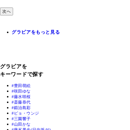
次へ
グラビアをもっと見る
グラビアを
キーワードで探す
豊田萌絵
咲田ゆな
藤水咲桜
斎藤恭代
鍛治島彩
ピョ・ウンジ
三園響子
山田かな
藤嶌果歩(日向坂46)