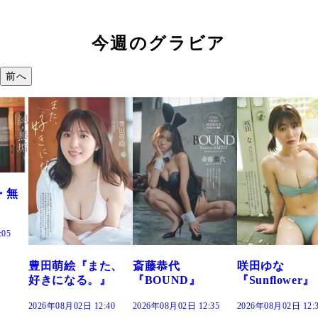
今週のグラビア
前へ
た、
斎藤恭代
咲田ゆな
藤水咲桜『花
』
『BOUND』
『Sunflower』
だまり』
:40
2026年08月02日 12:35
2026年08月02日 12:30
2026年08月02日 12: