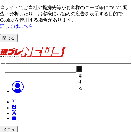
当サイトでは当社の提携先等がお客様のニーズ等について調
査・分析したり、お客様にお勧めの広告を表⽰する⽬的で
Cookie を使⽤する場合があります。
詳しくはこちら
閉じる
検
索
す
る
メニュ