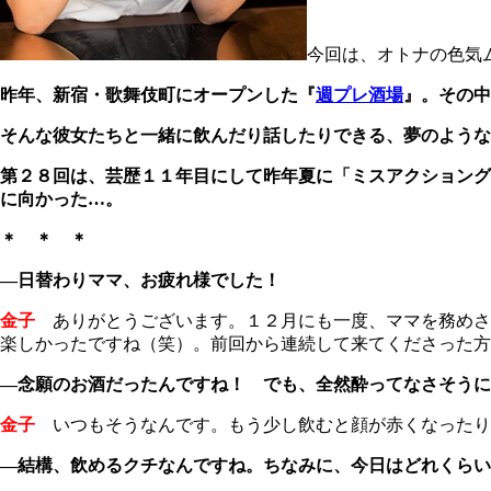
今回は、オトナの色気
昨年、新宿・歌舞伎町にオープンした『
週プレ酒場
』。その中
そんな彼女たちと一緒に飲んだり話したりできる、夢のような
第２８回は、芸歴１１年目にして昨年夏に「ミスアクショング
に向かった…。
＊ ＊ ＊
―日替わりママ、お疲れ様でした！
金子
ありがとうございます。１２月にも一度、ママを務めさ
楽しかったですね（笑）。前回から連続して来てくださった方
―念願のお酒だったんですね！ でも、全然酔ってなさそうに
金子
いつもそうなんです。もう少し飲むと顔が赤くなったり
―結構、飲めるクチなんですね。ちなみに、今日はどれくらい