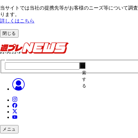
当サイトでは当社の提携先等がお客様のニーズ等について調査・
ります。
詳しくはこちら
閉じる
検
索
す
る
メニュ