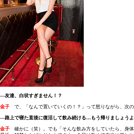
―友達、白状すぎません！？
金子
で、「なんで置いていくの！？」って怒りながら、次の
―路上で寝た直後に復活して飲み続ける…もう帰りましょうよ
金子
確かに（笑）。でも「そんな飲み方をしていたら、身体