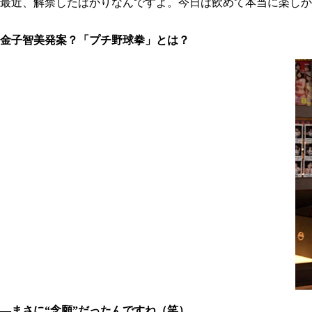
最近、解禁したばかりなんですよ。今日は飲めて本当に楽しか
金子智美発案？「プチ野球拳」とは？
―まさに“念願”だったんですね（笑）。