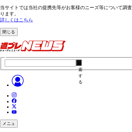
当サイトでは当社の提携先等がお客様のニーズ等について調査・
ります。
詳しくはこちら
閉じる
検
索
す
る
メニュ