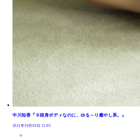
中川知香『９頭身ボディなのに、ゆる～り癒やし系。』
2021年10月03日 12:05