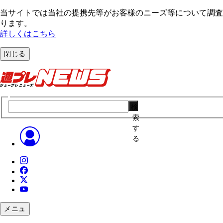
当サイトでは当社の提携先等がお客様のニーズ等について調査・
ります。
詳しくはこちら
閉じる
検
索
す
る
メニュ