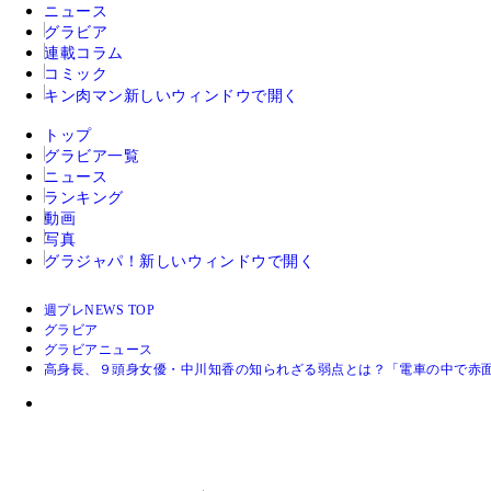
ニュース
グラビア
連載コラム
コミック
キン肉マン
新しいウィンドウで開く
トップ
グラビア一覧
ニュース
ランキング
動画
写真
グラジャパ！
新しいウィンドウで開く
週プレNEWS TOP
グラビア
グラビアニュース
高身長、９頭身女優・中川知香の知られざる弱点とは？「電車の中で赤面