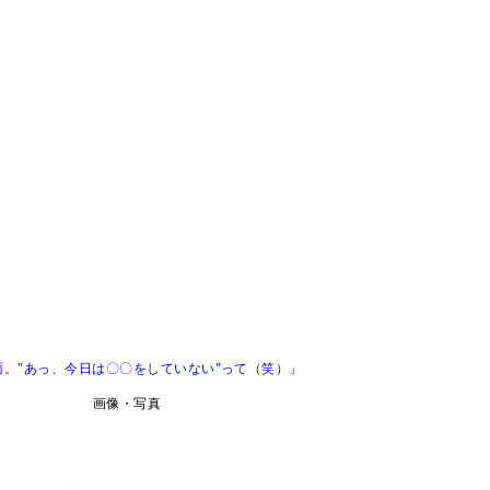
。"あっ、今日は〇〇をしていない"って（笑）」
画像・写真