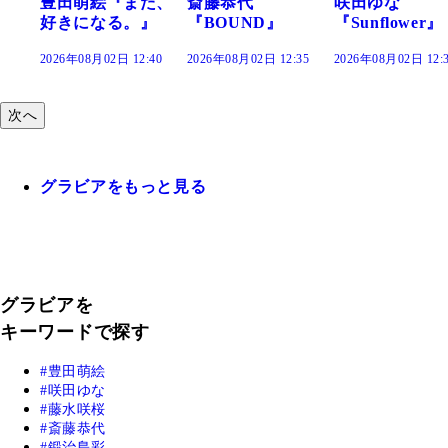
た、
斎藤恭代
咲田ゆな
藤水咲桜『花
』
『BOUND』
『Sunflower』
だまり』
:40
2026年08月02日 12:35
2026年08月02日 12:30
2026年08月02日 12:
次へ
グラビアをもっと見る
グラビアを
キーワードで探す
豊田萌絵
咲田ゆな
藤水咲桜
斎藤恭代
鍛治島彩