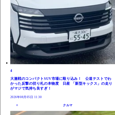
4
大激戦のコンパクトSUV市場に殴り込み！ 公道テストでわ
かった反撃の切り札の本物度 日産 「新型キックス」の走り
がマジで気持ち良すぎ！
2026年08月05日 11:30
クルマ