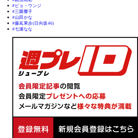
ピョ・ウンジ
三園響子
山田かな
藤嶌果歩(日向坂46)
七瀬なな