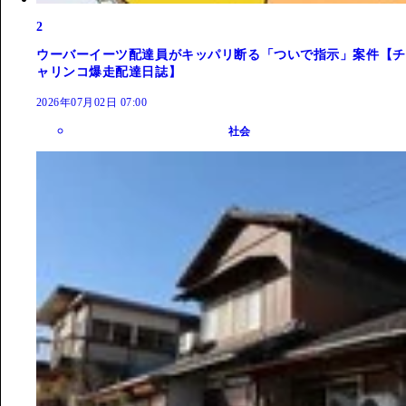
2
ウーバーイーツ配達員がキッパリ断る「ついで指示」案件【チ
ャリンコ爆走配達日誌】
2026年07月02日 07:00
社会