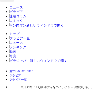
ニュース
グラビア
連載コラム
コミック
キン肉マン
新しいウィンドウで開く
トップ
グラビア一覧
ニュース
ランキング
動画
写真
グラジャパ！
新しいウィンドウで開く
週プレNEWS TOP
グラビア
グラビア一覧
中川知香『９頭身ボディなのに、ゆる～り癒やし系。』