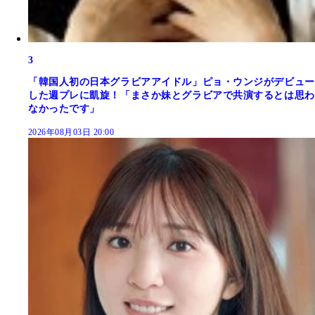
3
「韓国人初の日本グラビアアイドル」ピョ・ウンジがデビュー
した週プレに凱旋！「まさか妹とグラビアで共演するとは思わ
なかったです」
2026年08月03日 20:00