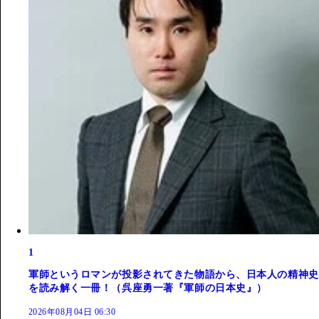
1
軍師というロマンが投影されてきた物語から、日本人の精神史
を読み解く一冊！（呉座勇一著『軍師の日本史』）
2026年08月04日 06:30