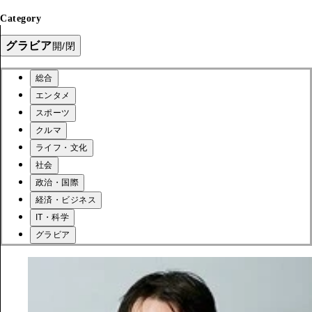
Category
グラビア
開/閉
総合
エンタメ
スポーツ
クルマ
ライフ・文化
社会
政治・国際
経済・ビジネス
IT・科学
グラビア