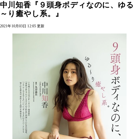
中川知香『９頭身ボディなのに、ゆる
～り癒やし系。』
2021年10月03日 12:05 更新