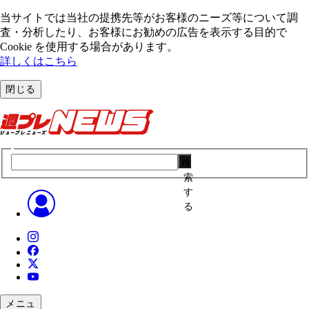
当サイトでは当社の提携先等がお客様のニーズ等について調
査・分析したり、お客様にお勧めの広告を表⽰する⽬的で
Cookie を使⽤する場合があります。
詳しくはこちら
閉じる
検
索
す
る
メニュ