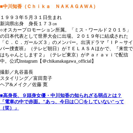
■中川知香（Ｃｈｉｋａ ＮＡＫＡＧＡＷＡ）
１９９３年５月３１日生まれ
新潟県出身 身長１７３㎝
○オスカープロモーション所属。「ミス・ワールド２０１５」
の日本代表として世界大会に出場。２０１９年に結成された
「Ｃ．Ｃ．ガールズ３」のメンバー。出演ドラマ『ＩＰ～サイ
バー捜査班』（テレビ朝日）がＴＥＬＡＳＡほかで、『来世で
はちゃんとします２』（テレビ東京）がＰａｒａｖｉで配信
中。公式Instagram【＠chikanakagawa_official】
撮影／丸谷嘉長
スタイリング／富田育子
ヘア&メイク／佐藤 寛
■高身長、９頭身女優・中川知香の知られざる弱点とは？
「電車の中で赤面。"あっ、今日は〇〇をしていない"って
（笑）」