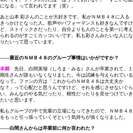
になる」って言われてます（笑）。
あと山本 彩さんのことが大好きです。私がＮＭＢ４８に入る
きっかけとなった人。歌声やパフォーマンスも好きなんですけ
ど、ストイックさだったり、自分よりも人のことを第一に考え
られるのがすごくカッコいいです。私も彩さんみたいな人にな
りたいって思っています。
――最近のＮＭＢ４８のグループ事情はいかがですか？
本郷
先日、白間美瑠（しろま・みる）さんが卒業されて、１
期生さんが誰もいなくなりました。今は試練を与えられている
なって。ファンの方は「これからのＮＭＢ４８は大丈夫か
な？」って心配だと思うんですけど、それを感じさせないぐら
い、みんなのやる気だったり、根性だったりを見せつけていき
たいと思います。
私もグループの中で先輩の立場になってきたので、ＮＭＢ４８
をもっと引っ張っていくぞという気持ちが強くなりました。
――白間さんからは卒業前に何か言われた？