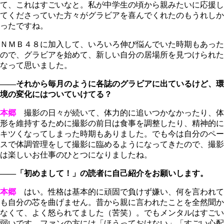
て、これはすごいなと。私が中学生の頃から親みたいに応援し
てくださっていた方々がグラビアを喜んでくれたのもうれしか
ったですね。
ＮＭＢ４８に加入して、いろいろ伸び悩んでいた時期もあった
ので、グラビアを始めて、新しい自分の居場所を見つけられた
なって思いました。
――それから毎月のように各誌のグラビアに出ているけど、環
境の変化にはついていけてる？
本郷
撮影の日々が続いて、体力的に追いつかなかったり、体
形を維持するために撮影の前日は食事を調整したり、精神的に
キツくなってしまった時期もありました。でも今は自分のペー
スで体調管理をして撮影に臨めるようになってきたので、撮影
は楽しいお仕事のひとつになりましたね。
――「初めまして！」の読者に自己紹介をお願いします。
本郷
はい。性格は基本的に頑固で負けず嫌い、何を言われて
も自分の芯を曲げません。昔から親に言われたことを全然聞か
なくて、よく怒られてました（苦笑）。でもメンタルはすごい
弱いです。ファンの方には「ほうっておけない」「すごい心配