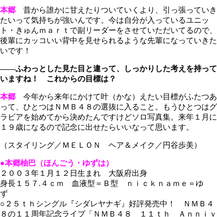
本郷
昔から誰かに甘えたりついていくより、引っ張っていき
たいって気持ちが強いんです。今は自分が入っているユニッ
ト・きゅんｍａｒｔで副リーダーをさせていただいてるので、
後輩にカッコいい背中を見せられるような先輩になっていきた
いです！
――ふわっとした見た目と違って、しっかりした考えを持って
いますね！ これからの目標は？
本郷
今年から来年にかけて叶（かな）えたい目標がふたつあ
って、ひとつはＮＭＢ４８の選抜に入ること。もうひとつはグ
ラビアを始めてから決めたんですけどソロ写真集。来年１月に
１９歳になるので記念に出せたらいいなって思います。
（スタイリング／ＭＥＬＯＮ ヘア＆メイク／円谷歩美）
●本郷柚巴（ほんごう・ゆずは）
２００３年１月１２日生まれ 大阪府出身
身長１５７.４ｃｍ 血液型＝Ｂ型 ｎｉｃｋｎａｍｅ＝ゆ
ず
○２５ｔｈシングル『シダレヤナギ』好評発売中！ ＮＭＢ４
８の１１周年記念ライブ「ＮＭＢ４８ １１ｔｈ Ａｎｎｉｖ