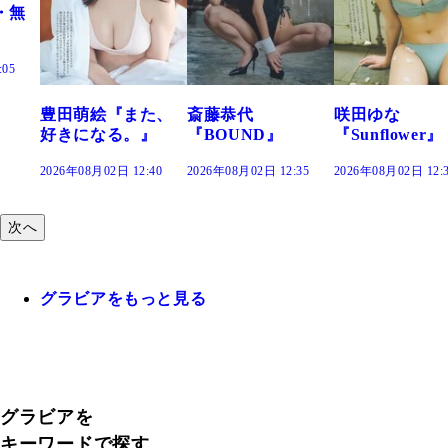
た、
斎藤恭代
咲田ゆな
藤水咲桜『花
』
『BOUND』
『Sunflower』
だまり』
:40
2026年08月02日 12:35
2026年08月02日 12:30
2026年08月02日 12:
次へ
グラビアをもっと見る
グラビアを
キーワードで探す