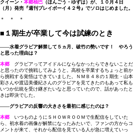
クイーン・
本郷柚巴
（ほんごう・ゆずは）が、１０月４日
（月）発売『週刊プレイボーイ４２号』でソロはじめました。
＊ ＊ ＊
■１期生が卒業して今は試練のとき
――水着グラビア解禁して５ヵ月、破竹の勢いです！ やろう
と思った理由は？
本郷
グラビアってアイドルにならなかったらできないことだ
と思ったので挑戦してみようと。高校を卒業するちょっと前か
ら挑戦する覚悟はできていました。ＮＭＢ４８の１期生・山本
彩さんや渡辺美優紀さんのグラビアを見てきたのもあって私も
いつか伝統を受け継ぎたいなと思っていたので、話があったと
きは即決でした。
――グラビアの反響の大きさを最初に感じたのは？
本郷
いつものようにＳＨＯＷＲＯＯＭで生配信をしていた
ら、初水着の画像が解禁になったみたいで、ファンの方からコ
メントが来て、それから配信を見ている人が急に増えていっ