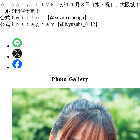
ｅｒｓａｒｙ ＬＩＶＥ」が１１月３日（水・祝）、大阪城ホ
ールで開催予定！
公式Ｔｗｉｔｔｅｒ【@yuzuha_hongo】
公式Ｉｎｓｔａｇｒａｍ【@h.yuzuha_0112】
Photo Gallery