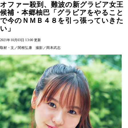
オファー殺到、難波の新グラビア女王
候補・本郷柚巴「グラビアをやること
で今のＮＭＢ４８を引っ張っていきた
い」
2021年10月03日 13:00 更新
取材・文／関根弘康 撮影／岡本武志