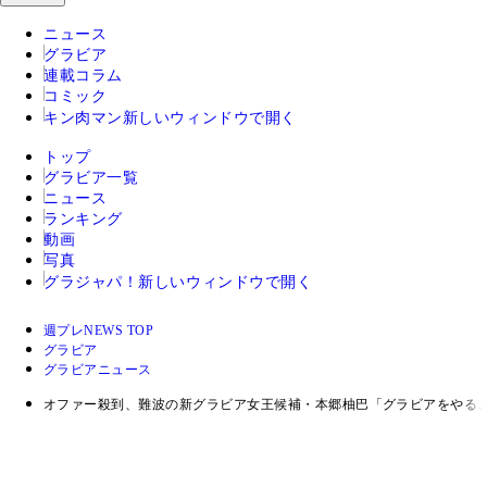
ニュース
グラビア
連載コラム
コミック
キン肉マン
新しいウィンドウで開く
トップ
グラビア一覧
ニュース
ランキング
動画
写真
グラジャパ！
新しいウィンドウで開く
週プレNEWS TOP
グラビア
グラビアニュース
オファー殺到、難波の新グラビア女王候補・本郷柚巴「グラビアをやる