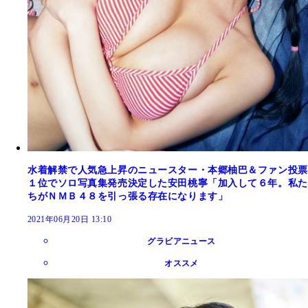
水着解禁で人気急上昇のニュースター・本郷柚巴＆ファン投票
１位でソロ写真集発売決定した安田桃寧「加入して６年。私た
ちがＮＭＢ４８を引っ張る存在になります」
2021年06月20日 13:10
グラビアニュース
オススメ