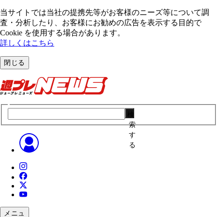
当サイトでは当社の提携先等がお客様のニーズ等について調
査・分析したり、お客様にお勧めの広告を表⽰する⽬的で
Cookie を使⽤する場合があります。
詳しくはこちら
閉じる
検
索
す
る
メニュ