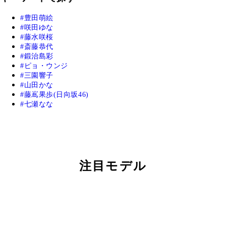
豊田萌絵
咲田ゆな
藤水咲桜
斎藤恭代
鍛治島彩
ピョ・ウンジ
三園響子
山田かな
藤嶌果歩(日向坂46)
七瀬なな
注目モデル