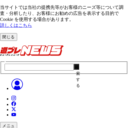
当サイトでは当社の提携先等がお客様のニーズ等について調
査・分析したり、お客様にお勧めの広告を表⽰する⽬的で
Cookie を使⽤する場合があります。
詳しくはこちら
閉じる
検
索
す
る
メニュ