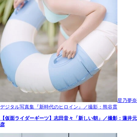
星乃夢奈
デジタル写真集『新時代のヒロイン』／撮影：熊谷貫
【仮面ライダーギーツ】志田音々「新しい朝」／撮影：蓮井元
彦