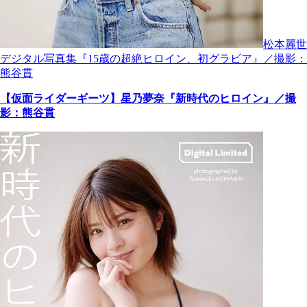
松本麗世
デジタル写真集『15歳の超絶ヒロイン、初グラビア』／撮影：
熊谷貫
【仮面ライダーギーツ】星乃夢奈『新時代のヒロイン』／撮
影：熊谷貫