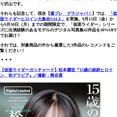
り沢山です。
それらを記念して、現在【
週プレ グラジャパ！
】では、
「仮
面ライダーヒロイン大集合SALE」
を実施。9月13日（金）か
ら9月30日（月）までの期間限定で、「仮面ライダー」シリー
ズに出演経験のあるモデルのデジタル写真集42作品を30%OFF
でお届け！
それでは、対象商品の中から厳選した3作品のレコメンドをご
覧ください！
＊＊＊
【仮面ライダーガッチャード】松本麗世『15歳の超絶ヒロイ
ン、初グラビア』／撮影：熊谷貫