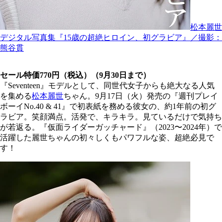
松本麗世
デジタル写真集『15歳の超絶ヒロイン、初グラビア』／撮影：
熊谷貫
セール特価770円（税込）（9月30日まで）
『Seventeen』モデルとして、同世代女子からも絶大なる人気
を集める
松本麗世
ちゃん。9月17日（火）発売の『週刊プレイ
ボーイNo.40 & 41』で初表紙を務める彼女の、約1年前の初グ
ラビア。笑顔満点。活発で、キラキラ。見ているだけで気持ち
が若返る。『仮面ライダーガッチャード』（2023〜2024年）で
活躍した麗世ちゃんの初々しくもパワフルな姿、超絶必見で
す！