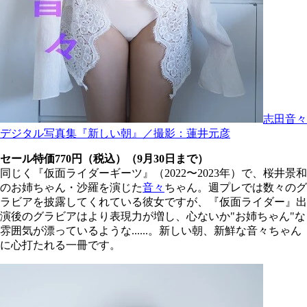
志田音々
デジタル写真集『新しい朝』／撮影：蓮井元彦
セール特価770円（税込）（9月30日まで）
同じく『仮面ライダーギーツ』（2022〜2023年）で、桜井景和
のお姉ちゃん・沙羅を演じた
音々
ちゃん。週プレでは数々のグ
ラビアを披露してくれている彼女ですが、『仮面ライダー』出
演後のグラビアはより表現力が増し、心ないか"お姉ちゃん"な
雰囲気が漂っているような......。新しい朝、新鮮な音々ちゃん
に心打たれる一冊です。