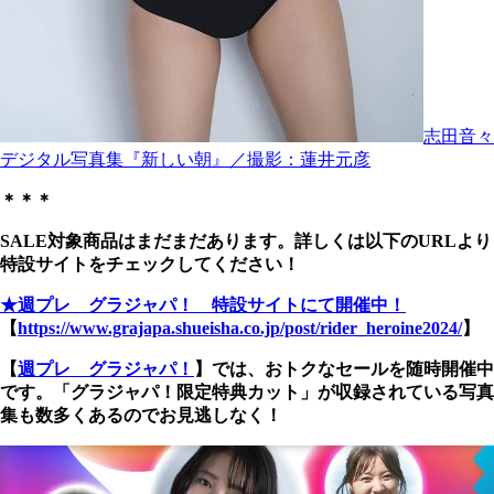
志田音々
デジタル写真集『新しい朝』／撮影：蓮井元彦
＊＊＊
SALE対象商品はまだまだあります。詳しくは以下のURLより
特設サイトをチェックしてください！
★週プレ グラジャパ！ 特設サイトにて開催中！
【
https://www.grajapa.shueisha.co.jp/post/rider_heroine2024/
】
【
週プレ グラジャパ！
】では、おトクなセールを随時開催中
です。「グラジャパ！限定特典カット」が収録されている写真
集も数多くあるのでお見逃しなく！