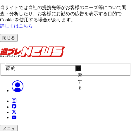
当サイトでは当社の提携先等がお客様のニーズ等について調
査・分析したり、お客様にお勧めの広告を表⽰する⽬的で
Cookie を使⽤する場合があります。
詳しくはこちら
閉じる
検
索
す
る
メニュ