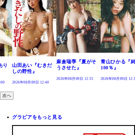
麻倉瑞季『夏がそ
青山ひかる『
あり
山田あい『むきだ
うさせた』
100％』
しの野性』
2026年08月09日 12:35
2026年08月09日 12:
:00
2026年08月09日 12:40
次へ
グラビアをもっと見る