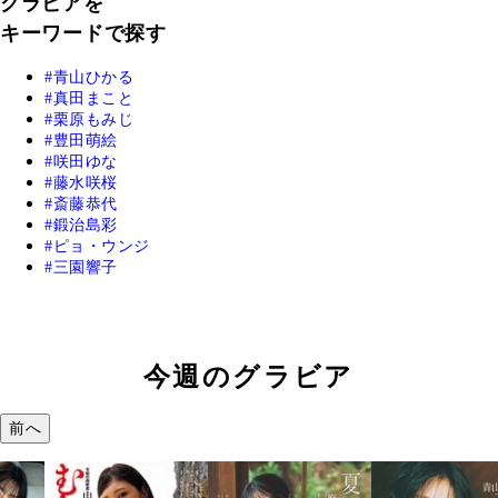
グラビアを
キーワードで探す
青山ひかる
真田まこと
栗原もみじ
豊田萌絵
咲田ゆな
藤水咲桜
斎藤恭代
鍛治島彩
ピョ・ウンジ
三園響子
今週のグラビア
前へ