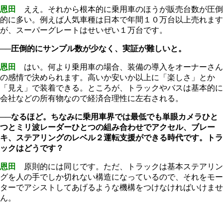
恩田
ええ。それから根本的に乗用車のほうが販売台数が圧倒
的に多い。例えば人気車種は日本で年間１０万台以上売れます
が、スーパーグレートはせいぜい１万台です。
──圧倒的にサンプル数が少なく、実証が難しいと。
恩田
はい。何より乗用車の場合、装備の導入をオーナーさん
の感情で決められます。高いか安いか以上に「楽しさ」とか
「見え」で装着できる。ところが、トラックやバスは基本的に
会社などの所有物なので経済合理性に左右される。
──なるほど。ちなみに乗用車界では最低でも単眼カメラひと
つとミリ波レーダーひとつの組み合わせでアクセル、ブレー
キ、ステアリングのレベル２運転支援ができる時代です。トラ
ックはどうです？
恩田
原則的には同じです。ただ、トラックは基本ステアリン
グを人の手でしか切れない構造になっているので、それをモー
ターでアシストしてあげるような機構をつけなければいけませ
ん。