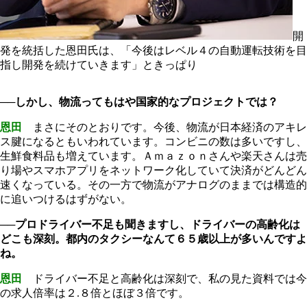
開
発を統括した恩田氏は、「今後はレベル４の自動運転技術を目
指し開発を続けていきます」ときっぱり
──しかし、物流ってもはや国家的なプロジェクトでは？
恩田
まさにそのとおりです。今後、物流が日本経済のアキレ
ス腱になるともいわれています。コンビニの数は多いですし、
生鮮食料品も増えています。Ａｍａｚｏｎさんや楽天さんは売
り場やスマホアプリをネットワーク化していて決済がどんどん
速くなっている。その一方で物流がアナログのままでは構造的
に追いつけるはずがない。
──プロドライバー不足も聞きますし、ドライバーの高齢化は
どこも深刻。都内のタクシーなんて６５歳以上が多いんですよ
ね。
恩田
ドライバー不足と高齢化は深刻で、私の見た資料では今
の求人倍率は２.８倍とほぼ３倍です。