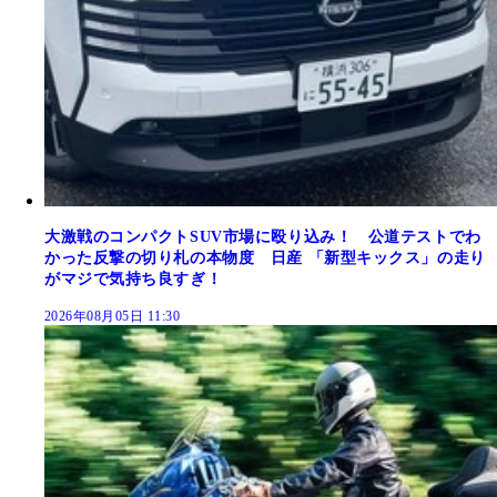
大激戦のコンパクトSUV市場に殴り込み！ 公道テストでわ
かった反撃の切り札の本物度 日産 「新型キックス」の走り
がマジで気持ち良すぎ！
2026年08月05日 11:30