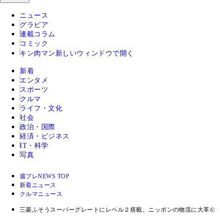
ニュース
グラビア
連載コラム
コミック
キン肉マン
新しいウィンドウで開く
新着
エンタメ
スポーツ
クルマ
ライフ・文化
社会
政治・国際
経済・ビジネス
IT・科学
写真
週プレNEWS TOP
新着ニュース
クルマニュース
三菱ふそうスーパーグレートにレベル２搭載。ニッポンの物流に大革命