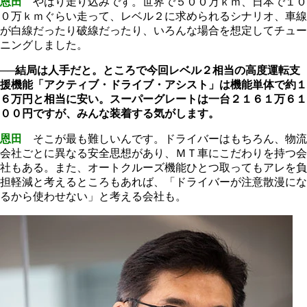
恩田
やはり走り込みです。世界で５００万
ｋｍ
、日本で１０
０万
ｋｍ
ぐらい走って、レベル２に求められるシナリオ、車線
が白線だったり破線だったり、いろんな場合を想定してチュー
ニングしました。
──結局は人手だと。ところで今回レベル２相当の高度運転支
援機能「アクティブ・ドライブ・アシスト」は機能単体で約１
６万円と相当に安い。スーパーグレートは一台２１６１万６１
００円ですが、みんな装着する気がします。
恩田
そこが最も難しいんです。ドライバーはもちろん、物流
会社ごとに異なる安全思想があり、ＭＴ車にこだわりを持つ会
社もある。また、オートクルーズ機能ひとつ取ってもアレを負
担軽減と考えるところもあれば、「ドライバーが注意散漫にな
るから使わせない」と考える会社も。