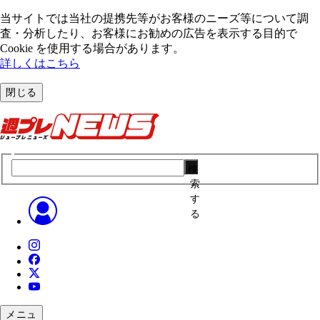
当サイトでは当社の提携先等がお客様のニーズ等について調
査・分析したり、お客様にお勧めの広告を表⽰する⽬的で
Cookie を使⽤する場合があります。
詳しくはこちら
閉じる
検
索
す
る
メニュ