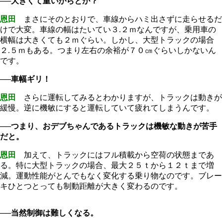
──大きくて重いからとか？
恩田
まさにそのとおりで、車線からハミ出さずに走らせるだ
けで大変。車線の幅はたいてい３.２ｍなんですが、乗用車の
横幅は大きくても２ｍぐらい。しかし、大型トラックの場合
２.５ｍもある。つまり左右の余裕が７０㎝ぐらいしかないん
です。
──車幅ギリ！
恩田
さらに運転してみるとわかりますが、トラックは動きが
緩慢。逆に機敏にすると運転していて疲れてしまうんです。
──つまり、おデブちゃんであるトラックは機敏な動きが苦手
だと。
恩田
加えて、トラックにはフル積載から空荷の状態まであ
る。特に大型トラックの場合、最大２５ｔから１２ｔまで増
減。運動性能がとんでもなく変化する乗り物なのです。ブレー
キひとつとっても制動距離が大きく変わるのです。
──当然制御は難しくなる。