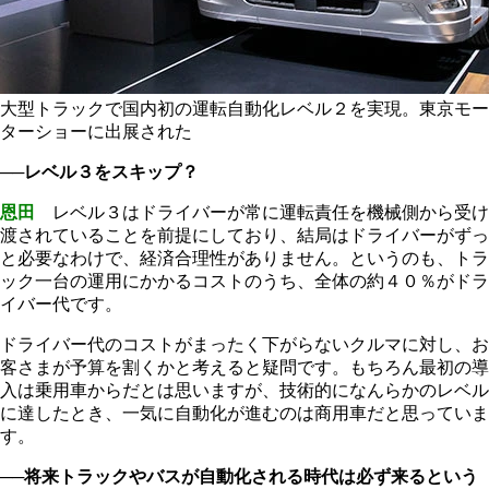
大型トラックで国内初の運転自動化レベル２を実現。東京モー
ターショーに出展された
──レベル３をスキップ？
恩田
レベル３はドライバーが常に運転責任を機械側から受け
渡されていることを前提にしており、結局はドライバーがずっ
と必要なわけで、経済合理性がありません。というのも、トラ
ック一台の運用にかかるコストのうち、全体の約４０％がドラ
イバー代です。
ドライバー代のコストがまったく下がらないクルマに対し、お
客さまが予算を割くかと考えると疑問です。もちろん最初の導
入は乗用車からだとは思いますが、技術的になんらかのレベル
に達したとき、一気に自動化が進むのは商用車だと思っていま
す。
──将来トラックやバスが自動化される時代は必ず来るという