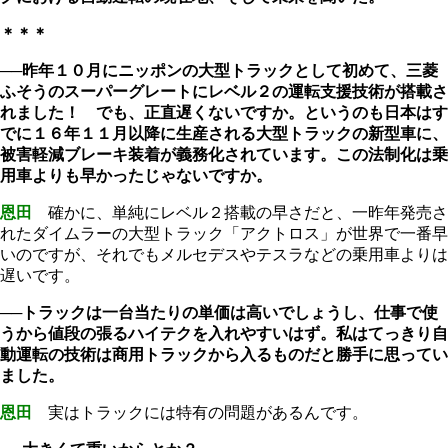
＊＊＊
──昨年１０月にニッポンの大型トラックとして初めて、三菱
ふそうのスーパーグレートにレベル２の運転支援技術が搭載さ
れました！ でも、正直遅くないですか。というのも日本はす
でに１６年１１月以降に生産される大型トラックの新型車に、
被害軽減ブレーキ装着が義務化されています。この法制化は乗
用車よりも早かったじゃないですか。
恩田
確かに、単純にレベル２搭載の早さだと、一昨年発売さ
れたダイムラーの大型トラック「アクトロス」が世界で一番早
いのですが、それでもメルセデスやテスラなどの乗用車よりは
遅いです。
──トラックは一台当たりの単価は高いでしょうし、仕事で使
うから値段の張るハイテクを入れやすいはず。私はてっきり自
動運転の技術は商用トラックから入るものだと勝手に思ってい
ました。
恩田
実はトラックには特有の問題があるんです。