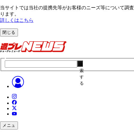
当サイトでは当社の提携先等がお客様のニーズ等について調査・
ります。
詳しくはこちら
閉じる
検
索
す
る
メニュ